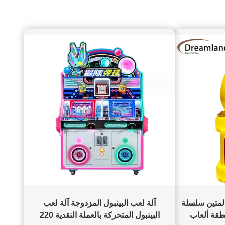
وا
مم
ال
مو
أخرى
ب
بال
الب
وال
بك م
المب
الخا
لمت
الأل
أقف
وبرو
 المتين سلسلة
آلة لعب البينبول المزدوجة آلة لعب
ب
4 كجم لمنطقة ألعاب
البينبول المتحركة بالعملة النقدية 220
و