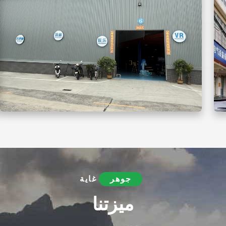
جوهر
غاية
ميزتنا