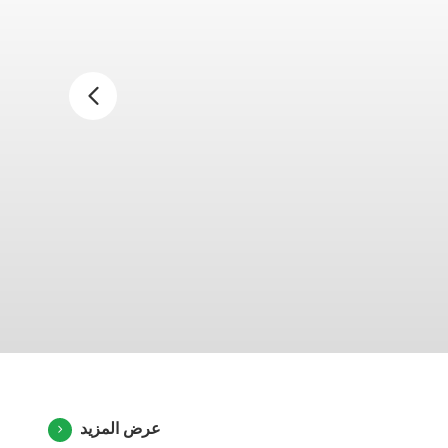
الا
مخت
،وأل
صناع
العم
ال
أسا
عرض المزيد
للع