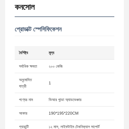
কনসোল
প্রোডাক্ট স্পেসিফিকেশন
বৈশিষ্ট্য
মূল্য
সর্বাধিক ক্ষমতা
২০০ কেজি
অনুমোদিত
1
যাত্রী
পণ্যের নাম
ভিআর পান্ডা অ্যাডভেঞ্চার
আকার
190*195*220CM
গ্যারান্টি
১২ মাস, লাইফটাইম টেকনিক্যাল সাপোর্ট