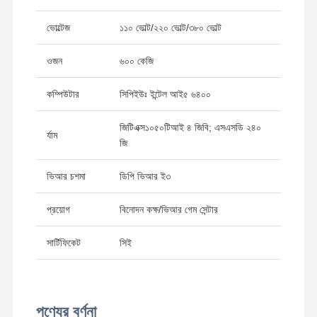
ভোল্টেজ
১১০ ভোল্ট/২২০ ভোল্ট/৩৮০ ভোল্ট
ওজন
৬০০ কেজি
কম্পিউটার
সিপিইউঃ ইন্টেল আই৫ ৬৪০০
জিটিএক্স১০৫০টিআই ৪ জিবি; এসএসডি ২৪০
র্যাম
জি
ভিআর চশমা
ডিপি ভিআর ই৩
প্রয়োগ
বিনোদন কক্ষ/ভিআর গেম সেন্টার
সার্টিফিকেট
সিই
বাড়ি
পণ্য
ভিডিও
আমাদের সম্পর্কে
পণ্যের বর্ণনা