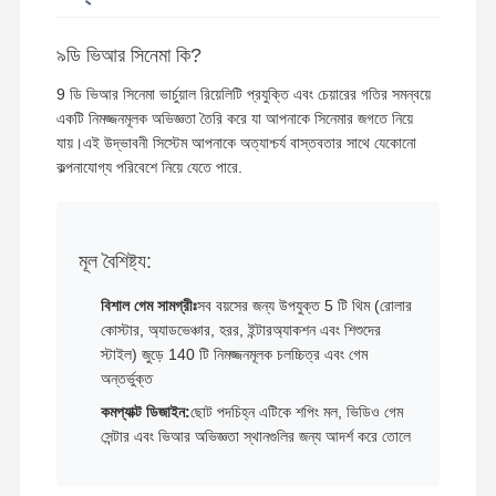
৯ডি ভিআর সিনেমা কি?
কারখানা ভ্রমণ
মান নিয়ন্ত্রণ
আমাদের সাথে
খবর
যোগাযোগ করুন
9 ডি ভিআর সিনেমা ভার্চুয়াল রিয়েলিটি প্রযুক্তি এবং চেয়ারের গতির সমন্বয়ে
একটি নিমজ্জনমূলক অভিজ্ঞতা তৈরি করে যা আপনাকে সিনেমার জগতে নিয়ে
যায়।এই উদ্ভাবনী সিস্টেম আপনাকে অত্যাশ্চর্য বাস্তবতার সাথে যেকোনো
কল্পনাযোগ্য পরিবেশে নিয়ে যেতে পারে.
সব ক্ষেত্রেই
উদ্ধৃতির জন্য
আবেদন
মূল বৈশিষ্ট্য:
শিশুদের খেলা মেশিন
বিশাল গেম সামগ্রীঃ
সব বয়সের জন্য উপযুক্ত 5 টি থিম (রোলার
কোস্টার, অ্যাডভেঞ্চার, হরর, ইন্টারঅ্যাকশন এবং শিশুদের
গাড়ি রেসিং গেম মেশিন
স্টাইল) জুড়ে 140 টি নিমজ্জনমূলক চলচ্চিত্র এবং গেম
অন্তর্ভুক্ত
শ্যুটার আর্কেড মেশিন
কমপ্যাক্ট ডিজাইন:
ছোট পদচিহ্ন এটিকে শপিং মল, ভিডিও গেম
টিকিট রিচার্জ গেম মেশিন
সেন্টার এবং ভিআর অভিজ্ঞতা স্থানগুলির জন্য আদর্শ করে তোলে
ক্লো গেম মেশিন