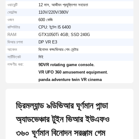
ওয়ারেন্টি
12 মাস, আজীবন প্রযুক্তিগত সহায়তা
ভোল্টেজ
110V/220V/380V
ওজন
600 কেজি
কম্পিউটার
CPU: ইন্টেল l5 6400
RAM
GTX1050Ti 4GB; SSD 240G
ভিআর চশমা
DP VR E3
আবেদন
বিনোদন কক্ষ/ভিআর গেম সেন্টার
সার্টিফিকেট
সিই
লক্ষণীয় করা:
,
9DVR rotating game console
,
VR UFO 360 amusement equipment
panda adventure twin VR cinema
ড্রিমল্যান্ড ৯ডিভিআর ঘূর্ণমান পান্ডা
অ্যাডভেঞ্চার টুইন ভিআর ইউএফও
৩৬০ ঘূর্ণমান বিনোদন সরঞ্জাম গেম