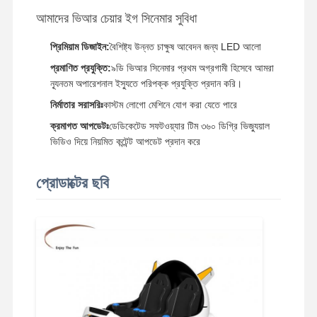
আমাদের ভিআর চেয়ার ইগ সিনেমার সুবিধা
মুদ্রা চাপার গেম মেশিন
প্রিমিয়াম ডিজাইন:
বৈশিষ্ট্য উন্নত চাক্ষুষ আবেদন জন্য LED আলো
নরম খেলার মাঠের সরঞ্জাম
প্রমাণিত প্রযুক্তি:
৯ডি ভিআর সিনেমার প্রথম অগ্রগামী হিসেবে আমরা
মোটরসাইকেল গেম সিমুলেটর
ন্যূনতম অপারেশনাল ইস্যুতে পরিপক্ক প্রযুক্তি প্রদান করি।
নির্মাতার সরাসরিঃ
কাস্টম লোগো মেশিনে যোগ করা যেতে পারে
VR 360 সিমুলেটর
ক্রমাগত আপডেটঃ
ডেডিকেটেড সফটওয়্যার টিম ৩৬০ ডিগ্রি ভিজ্যুয়াল
ভিআর আর্কেড শুটার
ভিডিও দিয়ে নিয়মিত কন্টেন্ট আপডেট প্রদান করে
ভিআর সিনেমা
প্রোডাক্টের ছবি
বাম্পার গাড়ি
ভিআর কার রেসিং সিমুলেটর