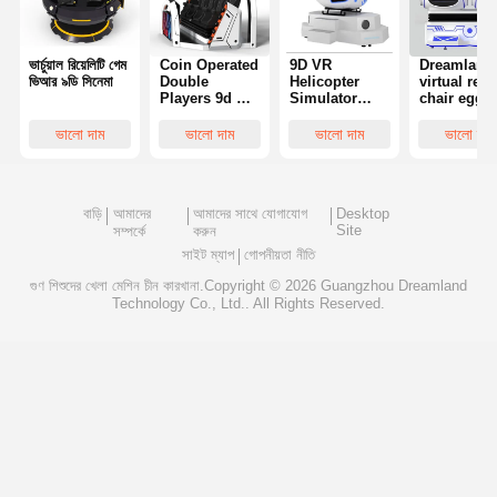
ভার্চুয়াল রিয়েলিটি গেম
Coin Operated
9D VR
Dreamland
ভিআর ৯ডি সিনেমা
Double
Helicopter
virtual reali
Players 9d VR
Simulator
chair egg
Chair VR
3DOF Electric
videos
Game
Dynamic
gaming vr 
ভালো দাম
ভালো দাম
ভালো দাম
ভালো দাম
Machine CE
System
simulator v
Certificate
280x125x220cm
cinema vr
amusemen
equipment
বাড়ি
আমাদের
আমাদের সাথে যোগাযোগ
Desktop
Site
সম্পর্কে
করুন
সাইট ম্যাপ
গোপনীয়তা নীতি
গুণ
শিশুদের খেলা মেশিন
চীন কারখানা.Copyright © 2026 Guangzhou Dreamland
Technology Co., Ltd.. All Rights Reserved.