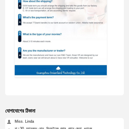
যোগাযোগের ঠিকানা
Miss. Linda
না।30, হুয়ানকুন্ডং রোড, সিনসুইকেং গ্রাম, প্যানু জেলা, গুয়াংজু