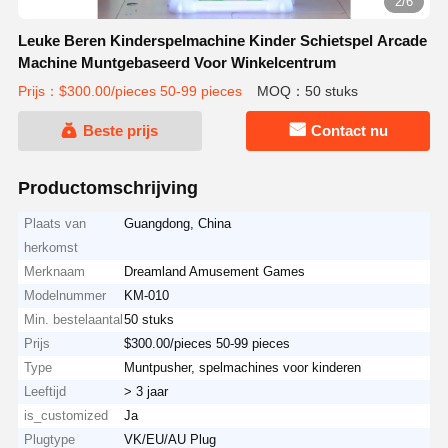
2/6
Leuke Beren Kinderspelmachine Kinder Schietspel Arcade
Machine Muntgebaseerd Voor Winkelcentrum
Prijs：$300.00/pieces 50-99 pieces
MOQ：50 stuks
Beste prijs
Contact nu
Productomschrijving
Plaats van
Guangdong, China
herkomst
Merknaam
Dreamland Amusement Games
Modelnummer
KM-010
Min. bestelaantal
50 stuks
Prijs
$300.00/pieces 50-99 pieces
Type
Muntpusher, spelmachines voor kinderen
Leeftijd
> 3 jaar
is_customized
Ja
Plugtype
VK/EU/AU Plug