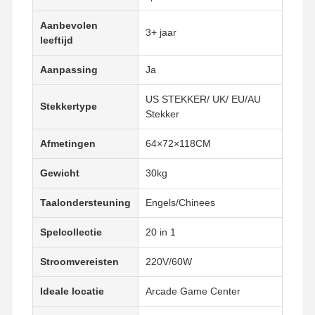
spelmachine voor muntenpusher
Aanbevolen
3+ jaar
leeftijd
Zachte speeltuintuitrusting
Aanpassing
Ja
Motorcycle Game Simulator
US STEKKER/ UK/ EU/AU
De Simulator van VR 360
Stekkertype
Stekker
VR Arcade Shooter
Afmetingen
64×72×118CM
VR bioskoop
Gewicht
30kg
bumperauto
Taalondersteuning
Engels/Chinees
VR-racesimulator
Spelcollectie
20 in 1
Stroomvereisten
220V/60W
Ideale locatie
Arcade Game Center