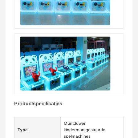
Fabrieksreis
Kwaliteitscont
Contacteer
Nieuws
Role
Ons
Alle Gevallen
Vraag Een
Offerte Aan
speelmachine voor kinderen
Auto Racing Game Machine
Productspecificaties
shooter arcade machine
Het Spelmachine van de kaartjesafkoop
Muntduwer,
Type
kindermuntgestuurde
De Machine van het klauwspel
spelmachines