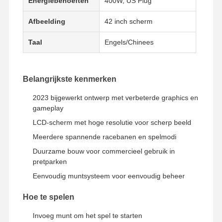
Energiebehoeften
400W, US Plug
Afbeelding
42 inch scherm
Taal
Engels/Chinees
Belangrijkste kenmerken
2023 bijgewerkt ontwerp met verbeterde graphics en
gameplay
LCD-scherm met hoge resolutie voor scherp beeld
Meerdere spannende racebanen en spelmodi
Duurzame bouw voor commercieel gebruik in
pretparken
Eenvoudig muntsysteem voor eenvoudig beheer
Thuis
Producten
Videos
Over Ons
Hoe te spelen
Invoeg munt om het spel te starten