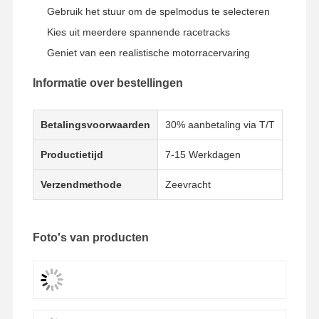
Gebruik het stuur om de spelmodus te selecteren
Kies uit meerdere spannende racetracks
Fabrieksreis
Kwaliteitscont
Contacteer
Nieuws
Geniet van een realistische motorracervaring
Role
Ons
Informatie over bestellingen
Betalingsvoorwaarden
30% aanbetaling via T/T
Alle Gevallen
Vraag Een
Offerte Aan
Productietijd
7-15 Werkdagen
Verzendmethode
Zeevracht
speelmachine voor kinderen
Auto Racing Game Machine
Foto's van producten
shooter arcade machine
Het Spelmachine van de kaartjesafkoop
De Machine van het klauwspel