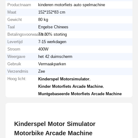
Productnaam
kinderen motorfiets auto spelmachine
Maat
152*152*83 cm
Gewicht
80 kg
Taal
Engelse Chinees
Betalingsvoorwaarden
T/t 30% storting
Levertijd
7-15 werkdagen
Stroom
400W
Weergave
het 42 duimscherm
Gebruik
Vermaakparken
Verzendmis
Zee
Hoog licht:
,
Kinderspel Motorsimulator
,
Kinder Motorfiets Arcade Machine
Muntgebaseerde Motorfiets Arcade Machine
Kinderspel Motor Simulator
Motorbike Arcade Machine