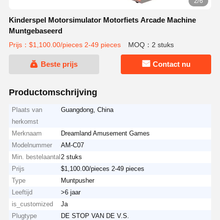
2/6
Kinderspel Motorsimulator Motorfiets Arcade Machine
Muntgebaseerd
Prijs：$1,100.00/pieces 2-49 pieces
MOQ：2 stuks
Beste prijs
Contact nu
Productomschrijving
Plaats van
Guangdong, China
herkomst
Merknaam
Dreamland Amusement Games
Modelnummer
AM-C07
Min. bestelaantal
2 stuks
Prijs
$1,100.00/pieces 2-49 pieces
Type
Muntpusher
Leeftijd
>6 jaar
is_customized
Ja
Plugtype
DE STOP VAN DE V.S.