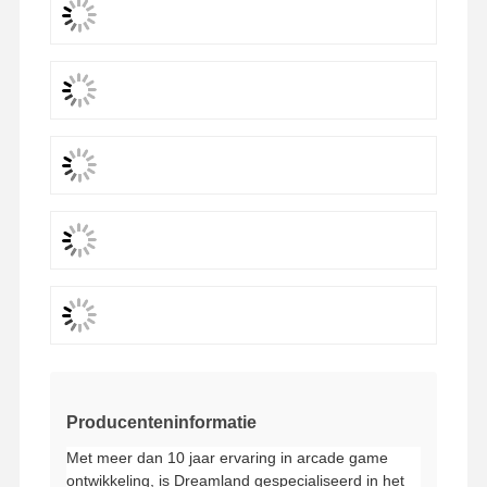
spelmachine voor muntenpusher
Zachte speeltuintuitrusting
Motorcycle Game Simulator
De Simulator van VR 360
VR Arcade Shooter
VR bioskoop
bumperauto
VR-racesimulator