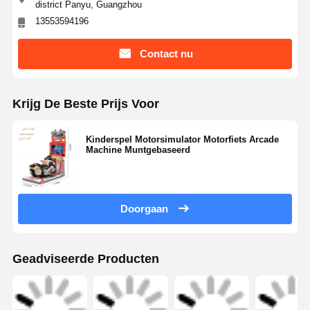
Contactgegevens
Miss. Linda
Nee, dat is niet zo.30Huancundong Road, dorp Xinshuikeng,
district Panyu, Guangzhou
13553594196
Contact nu
Krijg De Beste Prijs Voor