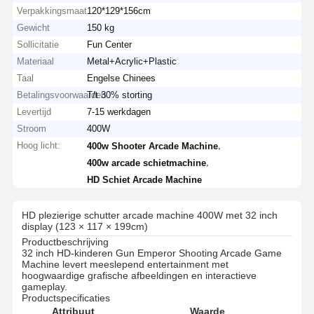
Verpakkingsmaat
120*129*156cm
Gewicht
150 kg
Sollicitatie
Fun Center
Materiaal
Metal+Acrylic+Plastic
Taal
Engelse Chinees
Betalingsvoorwaarden
T/t 30% storting
Levertijd
7-15 werkdagen
Stroom
400W
Hoog licht:
,
400w Shooter Arcade Machine
,
400w arcade schietmachine
HD Schiet Arcade Machine
HD plezierige schutter arcade machine 400W met 32 ​​inch
display (123 × 117 × 199cm)
Productbeschrijving
32 inch HD-kinderen Gun Emperor Shooting Arcade Game
Machine levert meeslepend entertainment met
hoogwaardige grafische afbeeldingen en interactieve
gameplay.
Productspecificaties
Attribuut
Waarde