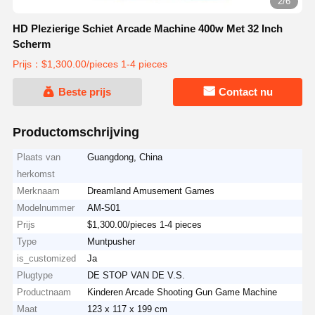
2/6
HD Plezierige Schiet Arcade Machine 400w Met 32 Inch
Scherm
Prijs：$1,300.00/pieces 1-4 pieces
Beste prijs
Contact nu
Productomschrijving
Plaats van
Guangdong, China
herkomst
Merknaam
Dreamland Amusement Games
Modelnummer
AM-S01
Prijs
$1,300.00/pieces 1-4 pieces
Type
Muntpusher
is_customized
Ja
Plugtype
DE STOP VAN DE V.S.
Productnaam
Kinderen Arcade Shooting Gun Game Machine
Maat
123 x 117 x 199 cm