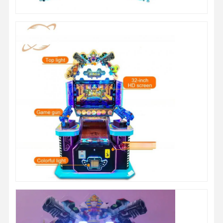
Fabrieksreis
Kwaliteitscont
Contacteer
Nieuws
Role
Ons
Alle Gevallen
Vraag Een
Offerte Aan
speelmachine voor kinderen
Auto Racing Game Machine
shooter arcade machine
Het Spelmachine van de kaartjesafkoop
De Machine van het klauwspel