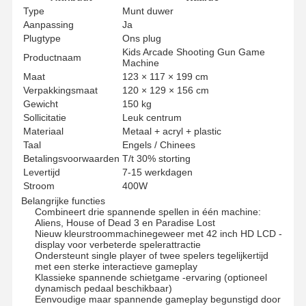
Type
Munt duwer
Aanpassing
Ja
Plugtype
Ons plug
Kids Arcade Shooting Gun Game
Productnaam
Machine
Maat
123 × 117 × 199 cm
Verpakkingsmaat
120 × 129 × 156 cm
Gewicht
150 kg
Sollicitatie
Leuk centrum
Materiaal
Metaal + acryl + plastic
Taal
Engels / Chinees
Betalingsvoorwaarden
T/t 30% storting
Levertijd
7-15 werkdagen
Stroom
400W
Belangrijke functies
Combineert drie spannende spellen in één machine:
Aliens, House of Dead 3 en Paradise Lost
Nieuw kleurstroommachinegeweer met 42 inch HD LCD -
display voor verbeterde spelerattractie
Ondersteunt single player of twee spelers tegelijkertijd
met een sterke interactieve gameplay
Klassieke spannende schietgame -ervaring (optioneel
dynamisch pedaal beschikbaar)
Eenvoudige maar spannende gameplay begunstigd door