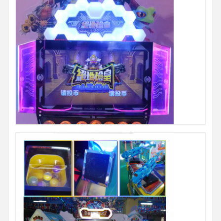
spelmachine voor muntenpusher
Zachte speeltuintuitrusting
Motorcycle Game Simulator
De Simulator van VR 360
VR Arcade Shooter
VR bioskoop
bumperauto
VR-racesimulator