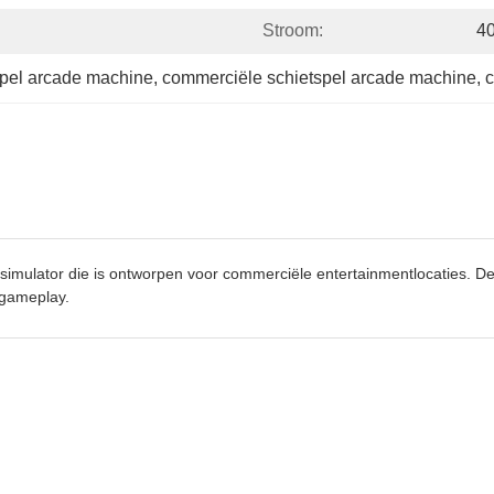
Stroom:
4
spel arcade machine
, 
commerciële schietspel arcade machine
, 
c
imulator die is ontworpen voor commerciële entertainmentlocaties. 
gameplay.