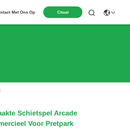
Citaat
ntact Met Ons Op
akte Schietspel Arcade
ercieel Voor Pretpark