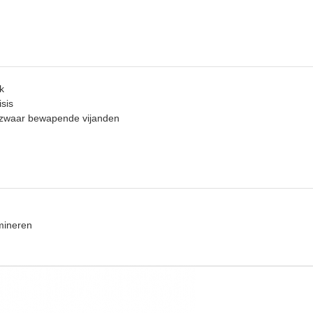
k
isis
zwaar bewapende vijanden
mineren