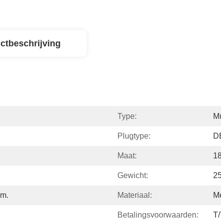
ctbeschrijving
Type:
M
Plugtype:
D
Maat:
1
Gewicht:
2
um.
Materiaal:
Me
Betalingsvoorwaarden:
T/