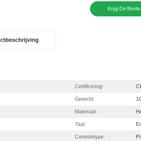
Krijg De Beste 
ctbeschrijving
Certificering:
C
Gewicht:
1
Materiaal:
H
Taal:
En
Controletype:
Pi