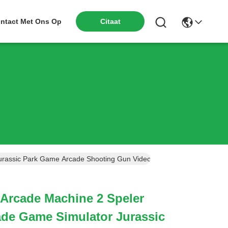
Citaat
ntact Met Ons Op
rassic Park Game Arcade Shooting Gun Video Machine Leeftijd Boven
Arcade Machine 2 Speler
ade Game Simulator Jurassic