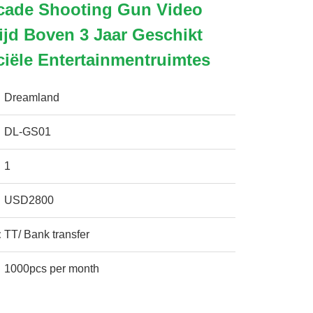
cade Shooting Gun Video
ijd Boven 3 Jaar Geschikt
iële Entertainmentruimtes
Dreamland
DL-GS01
1
USD2800
:
TT/ Bank transfer
1000pcs per month