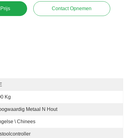
Prijs
Contact Opnemen
E
00 Kg
oogwaardig Metaal N Hout
gelse \ Chinees
stoolcontroller