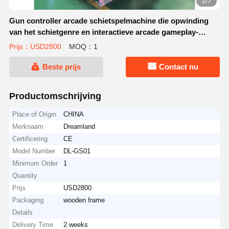
2/7
Gun controller arcade schietspelmachine die opwinding
van het schietgenre en interactieve arcade gameplay-
ervaring levert
Prijs：USD2800
MOQ：1
Beste prijs
Contact nu
Productomschrijving
Place of Origin
CHINA
Merknaam
Dreamland
Certificering
CE
Model Number
DL-GS01
Minimum Order
1
Quantity
Prijs
USD2800
Packaging
wooden frame
Details
Delivery Time
2 weeks