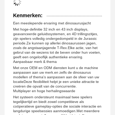
Kenmerken:
Een meeslepende ervaring met dinosaurusjacht
Met hoge-definitie 32 inch en 43 inch displays,
geavanceerde geluidssystemen, en 4D trillingszitjes,
zijn spelers volledig ondergedompeld in de Jurassic
periode.Ze kunnen op allerlei dinosaurussen jagen,
zoals de angstaanjagende T-Rex.Elke actie, van het
gebrul van de wezens tot de beven onder hun voeten,
geeft een ongelooflijk authentieke ervaring.
Aanpasbaar merk & thema
Met onze OEM en ODM diensten kunt u de machine
aanpassen aan uw merk.en zelfs de dinosaurus
modellen of thema's aanpassen aan de sfeer van uw
locatieDeze flexibiliteit helpt je een unieke attractie te
creëren die opvalt van de concurrentie.
Multiplayer en hoge herhalingswaarde
Het systeem ondersteunt maximaal twee spelers
Thuis
Producten
Videos
Over Ons
tegelijkertijd en biedt zowel competitieve als
coöperatieve gameplay-opties die sociale interactie en
langdurige speelsessies aanmoedigen.Met meerdere