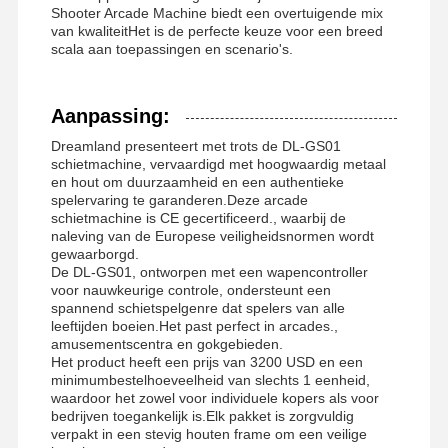
Shooter Arcade Machine biedt een overtuigende mix
van kwaliteitHet is de perfecte keuze voor een breed
scala aan toepassingen en scenario's.
Aanpassing:
Dreamland presenteert met trots de DL-GS01
schietmachine, vervaardigd met hoogwaardig metaal
en hout om duurzaamheid en een authentieke
spelervaring te garanderen.Deze arcade
schietmachine is CE gecertificeerd., waarbij de
naleving van de Europese veiligheidsnormen wordt
gewaarborgd.
De DL-GS01, ontworpen met een wapencontroller
voor nauwkeurige controle, ondersteunt een
spannend schietspelgenre dat spelers van alle
leeftijden boeien.Het past perfect in arcades.,
amusementscentra en gokgebieden.
Het product heeft een prijs van 3200 USD en een
minimumbestelhoeveelheid van slechts 1 eenheid,
waardoor het zowel voor individuele kopers als voor
bedrijven toegankelijk is.Elk pakket is zorgvuldig
verpakt in een stevig houten frame om een veilige