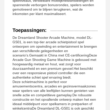
spelniveaus, verstelbare moeilijkheidsinstellingen en
spannende verborgen bonusrondes, spelers worden
gemotiveerd om te blijven terugkeren, wat de
inkomsten per klant maximaliseert.
Fabrieksreis
Kwaliteitscont
Contacteer
Nieuws
Role
Ons
Toepassingen:
De Dreamland Shooter Arcade Machine, model DL-
GS01, is een top-tier arcade schietpistool spel
ontworpen om opwinding en entertainment te brengen
aan verschillende gelegenheden en
Alle Gevallen
Vraag Een
scenario's.Gemaakt in China met CE-certificeringDeze
Offerte Aan
Arcade Gun Shooting Game Machine is gebouwd met
hoogwaardig metaal en hout, wat zorgt voor
duurzaamheid en een premium gevoel.Het beschikt
speelmachine voor kinderen
over een responsieve pistool controller die een
authentieke schiet spel ervaring biedt.
Auto Racing Game Machine
Deze schietmachine is perfect voor
amusementscentra, arcades en gezinsvermaakzones
waar spelers van alle leeftijden kunnen genieten van
shooter arcade machine
snelle actie en competitieve gameplay.De robuuste
constructie en het opvallende ontwerp maken het een
Het Spelmachine van de kaartjesafkoop
ideaal middelpunt voor spelkamers in pretparken of
winkelcentraDe Dreamland DL-GS01 is ook geschikt