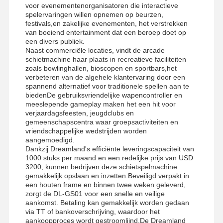
De Machine van het klauwspel
voor evenementenorganisatoren die interactieve
spelervaringen willen opnemen op beurzen,
festivals,en zakelijke evenementen, het verstrekken
spelmachine voor muntenpusher
van boeiend entertainment dat een beroep doet op
een divers publiek.
Zachte speeltuintuitrusting
Naast commerciële locaties, vindt de arcade
schietmachine haar plaats in recreatieve faciliteiten
Motorcycle Game Simulator
zoals bowlinghallen, bioscopen en sportbars,het
verbeteren van de algehele klantervaring door een
spannend alternatief voor traditionele spellen aan te
De Simulator van VR 360
biedenDe gebruiksvriendelijke wapencontroller en
meeslepende gameplay maken het een hit voor
VR Arcade Shooter
verjaardagsfeesten, jeugdclubs en
gemeenschapscentra waar groepsactiviteiten en
VR bioskoop
vriendschappelijke wedstrijden worden
aangemoedigd.
Dankzij Dreamland's efficiënte leveringscapaciteit van
bumperauto
1000 stuks per maand en een redelijke prijs van USD
3200, kunnen bedrijven deze schietspelmachine
VR-racesimulator
gemakkelijk opslaan en inzetten.Beveiligd verpakt in
een houten frame en binnen twee weken geleverd,
zorgt de DL-GS01 voor een snelle en veilige
aankomst. Betaling kan gemakkelijk worden gedaan
via TT of bankoverschrijving, waardoor het
aankoopproces wordt gestroomlijnd.De Dreamland