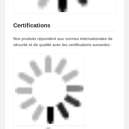
Coordonnées
Miss. Linda
Je ne veux pas.30, rue Huancundong, village de Xinshuikeng,
district de Panyu, Guangzhou
13553594196
Contactez