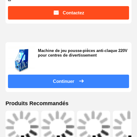
Aperçu
Au sujet de
Contactez-
Desktop
nous
nous
Site
Plan du site
Politique de confidentialité
Qualité
machine à jeux pour enfants
Usine Chinoise.Copyright ©
2026 Guangzhou Dreamland Technology Co., Ltd.. All Rights
Reserved.