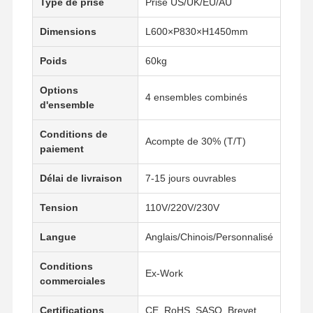
Type de prise
Prise US/UK/EU/AU
Dimensions
L600×P830×H1450mm
Poids
60kg
Options
4 ensembles combinés
d'ensemble
Conditions de
Acompte de 30% (T/T)
paiement
Délai de livraison
7-15 jours ouvrables
Tension
110V/220V/230V
Langue
Anglais/Chinois/Personnalisé
Conditions
Aperçu
Produits
Vidéos
A Propos De
Ex-Work
commerciales
Nous
Certifications
CE, RoHS, SASO, Brevet