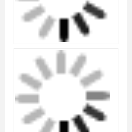
Certifications
Nos produits répondent aux normes internationales de
sécurité et de qualité avec les certifications suivantes :