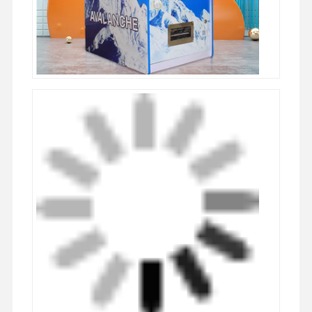
machine à jouer à des jeux de jetons
Équipement de terrain de jeux
Simulateur de jeu de moto
Simulateur de VR 360
Jeu de tir d'arcade en VR
Cinéma de VR
voiture de butoir
VR simulateur de course automobile