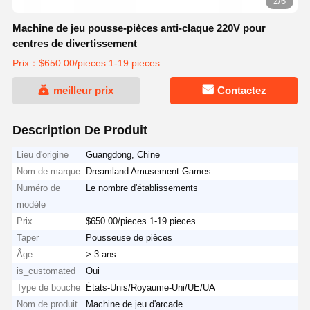
3/6
Machine de jeu pousse-pièces anti-claque 220V pour
centres de divertissement
Prix：$650.00/pieces 1-19 pieces
meilleur prix
Contactez
Description De Produit
Lieu d'origine
Guangdong, Chine
Nom de marque
Dreamland Amusement Games
Numéro de
Le nombre d'établissements
modèle
Prix
$650.00/pieces 1-19 pieces
Taper
Pousseuse de pièces
Âge
> 3 ans
is_customated
Oui
Type de bouche
États-Unis/Royaume-Uni/UE/UA
Nom de produit
Machine de jeu d'arcade