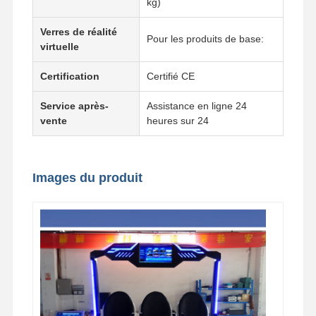
kg)
Verres de réalité
Pour les produits de base:
virtuelle
Visite D'usine
Contrôle De
Contact
Nouvelles
La Qualité
Certification
Certifié CE
Service après-
Assistance en ligne 24
vente
heures sur 24
Tous Les Cas
Demande De
Soumission
Images du produit
machine à jeux pour enfants
Machine de jeu de course automobile
appareil de tir
Machine de jeu de rachat de billet
Machine de jeu de griffe