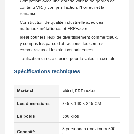
Compatible avec une grande variété de genres de
contenu VR, y compris l'action, l'horreur et la
romance
Construction de qualité industrielle avec des
matériaux métalliques et FRP+acier
Idéal pour les lieux de divertissement commerciaux,
y compris les parcs d'attractions, les centres
commerciaux et les stations balnéaires
Tarification directe d'usine pour la valeur maximale
Spécifications techniques
Matériel
Métal, FRP+acier
Les dimensions
245 × 130 × 245 CM
Le poids
380 kilos
Aperçu
Produits
Vidéos
A Propos De
Nous
3 personnes (maximum 500
Capacité