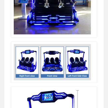
machine à jouer à des jeux de jetons
Équipement de terrain de jeux
Simulateur de jeu de moto
Simulateur de VR 360
Jeu de tir d'arcade en VR
Cinéma de VR
voiture de butoir
VR simulateur de course automobile