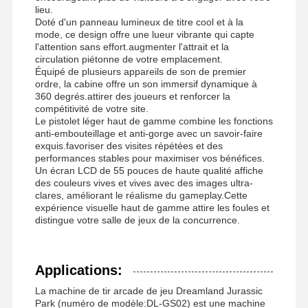
lieu.
Doté d'un panneau lumineux de titre cool et à la
mode, ce design offre une lueur vibrante qui capte
l'attention sans effort.augmenter l'attrait et la
circulation piétonne de votre emplacement.
Équipé de plusieurs appareils de son de premier
ordre, la cabine offre un son immersif dynamique à
360 degrés.attirer des joueurs et renforcer la
compétitivité de votre site.
Le pistolet léger haut de gamme combine les fonctions
anti-embouteillage et anti-gorge avec un savoir-faire
exquis.favoriser des visites répétées et des
performances stables pour maximiser vos bénéfices.
Un écran LCD de 55 pouces de haute qualité affiche
des couleurs vives et vives avec des images ultra-
clares, améliorant le réalisme du gameplay.Cette
expérience visuelle haut de gamme attire les foules et
distingue votre salle de jeux de la concurrence.
Applications:
Aperçu
Produits
Vidéos
A Propos De
Nous
La machine de tir arcade de jeu Dreamland Jurassic
Park (numéro de modèle:DL-GS02) est une machine