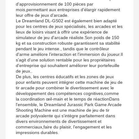
d'approvisionnement de 100 pièces par
Machine de jeu de griffe
mois,permettant aux entreprises d'élargir rapidement
leur offre de jeux d'arcade.
Le Dreamland DL-GS02 est également bien adapté
machine à jouer à des jeux de jetons
pour les centres de jeux spécialisés, les arcades et les
lieux de loisirs visant à offrir une expérience de
Équipement de terrain de jeux
simulateur de jeu d'arcade réaliste.Son poids de 150
kg et sa construction robuste garantissent sa stabilité
Simulateur de jeu de moto
pendant le jeu intense., tandis que le contrôleur
d'arme améliore l'interaction et l'immersion du joueur.Il
s'agit d'une solution rentable pour les propriétaires
Simulateur de VR 360
d'entreprise qui souhaitent améliorer leur portefeuille
de jeux..
Jeu de tir d'arcade en VR
De plus, les centres éducatifs et les zones de jeux
pour enfants peuvent intégrer cette machine de jeu de
Cinéma de VR
tir arcade pour combiner le divertissement avec le
développement des compétences cognitives,comme
la coordination œil-main et le temps de réactionDans
voiture de butoir
l'ensemble, le Dreamland Jurassic Park Game Arcade
Shooting Machine est une machine de jeu de tir
VR simulateur de course automobile
arcade polyvalente qui s'intègre parfaitement dans
divers environnements de divertissement et
commerciaux,faire du plaisir, l'engagement et les
impressions durables.