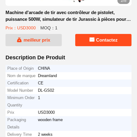
2/8
Machine d'arcade de tir avec contrôleur de pistolet,
puissance 500W, simulateur de tir Jurassic à pièces pour
parcs d'attractions et arcades
Prix：USD3000
MOQ：1
meilleur prix
Contactez
Description De Produit
Place of Origin
CHINA
Nom de marque
Dreamland
Certification
CE
Model Number
DL-GS02
Minimum Order
1
Quantity
Prix
USD3000
Packaging
wooden frame
Details
Delivery Time
2 weeks