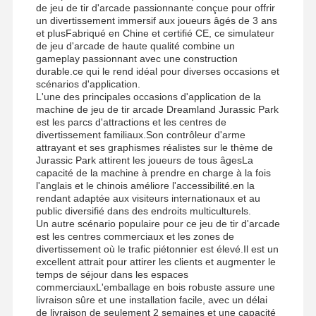
de jeu de tir d'arcade passionnante conçue pour offrir
un divertissement immersif aux joueurs âgés de 3 ans
et plusFabriqué en Chine et certifié CE, ce simulateur
de jeu d'arcade de haute qualité combine un
gameplay passionnant avec une construction
Visite D'usine
Contrôle De
Contact
Nouvelles
durable.ce qui le rend idéal pour diverses occasions et
La Qualité
scénarios d'application.
L'une des principales occasions d'application de la
machine de jeu de tir arcade Dreamland Jurassic Park
est les parcs d'attractions et les centres de
divertissement familiaux.Son contrôleur d'arme
attrayant et ses graphismes réalistes sur le thème de
Jurassic Park attirent les joueurs de tous âgesLa
Tous Les Cas
Demande De
capacité de la machine à prendre en charge à la fois
Soumission
l'anglais et le chinois améliore l'accessibilité.en la
rendant adaptée aux visiteurs internationaux et au
public diversifié dans des endroits multiculturels.
machine à jeux pour enfants
Un autre scénario populaire pour ce jeu de tir d'arcade
est les centres commerciaux et les zones de
Machine de jeu de course automobile
divertissement où le trafic piétonnier est élevé.Il est un
excellent attrait pour attirer les clients et augmenter le
temps de séjour dans les espaces
appareil de tir
commerciauxL'emballage en bois robuste assure une
livraison sûre et une installation facile, avec un délai
Machine de jeu de rachat de billet
de livraison de seulement 2 semaines et une capacité