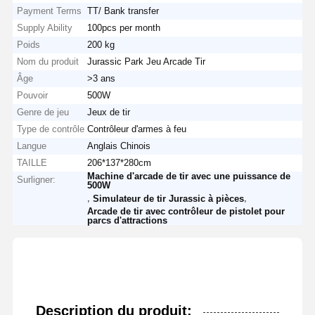
Payment Terms
TT/ Bank transfer
Supply Ability
100pcs per month
Poids
200 kg
Nom du produit
Jurassic Park Jeu Arcade Tir
Âge
>3 ans
Pouvoir
500W
Genre de jeu
Jeux de tir
Type de contrôle
Contrôleur d'armes à feu
Langue
Anglais Chinois
TAILLE
206*137*280cm
Machine d'arcade de tir avec une puissance de
Surligner:
500W
,
,
Simulateur de tir Jurassic à pièces
Arcade de tir avec contrôleur de pistolet pour
parcs d'attractions
Description du produit: