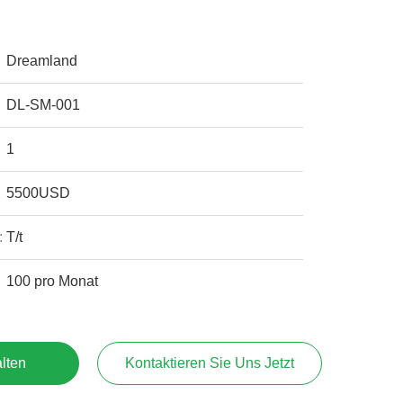
Dreamland
DL-SM-001
1
5500USD
:
T/t
100 pro Monat
lten
Kontaktieren Sie Uns Jetzt