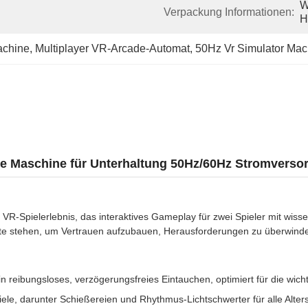
W
Verpackung Informationen:
H
achine
, 
Multiplayer VR-Arcade-Automat
, 
50Hz Vr Simulator Mac
de Maschine für Unterhaltung 50Hz/60Hz Stromverso
-Spielerlebnis, das interaktives Gameplay für zwei Spieler mit wisse
 Seite stehen, um Vertrauen aufzubauen, Herausforderungen zu überwind
n reibungsloses, verzögerungsfreies Eintauchen, optimiert für die wic
ele, darunter Schießereien und Rhythmus-Lichtschwerter für alle Alte