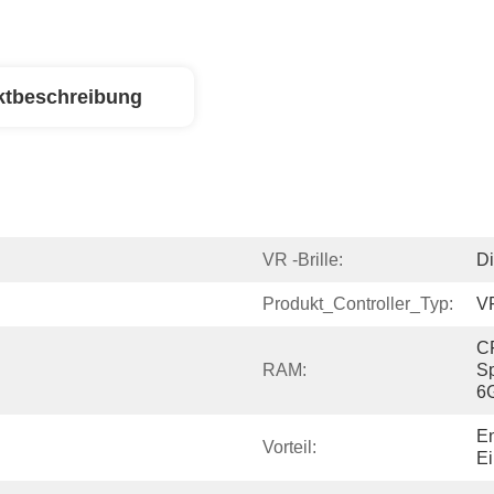
ktbeschreibung
VR -Brille:
D
Produkt_Controller_Typ:
VR
C
RAM:
Sp
6G
En
Vorteil:
Ei