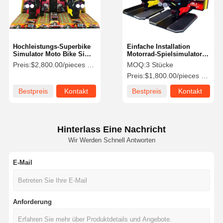
Hochleistungs-Superbike
Einfache Installation
Simulator Moto Bike Sim
Motorrad-Spielsimulator
400 Watt mit Motherboard
250kg Langlebig für Spaß
Preis:
$2,800.00/pieces 1-2 pieces
MOQ:
3 Stücke
Zentrum
Preis:
$1,800.00/pieces 3-4 pieces
Bestpreis
Kontakt
Bestpreis
Kontakt
Hinterlass Eine Nachricht
Wir Werden Schnell Antworten
E-Mail
Startseite
Produkte
Videos
Über Uns
Anforderung