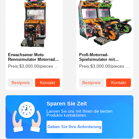
Erwachsener Moto
Profi-Motorrad-
Rennsimulator Motorrad
Spielsimulator mit
Fahrsimulator für
verstellbarem
Preis:
$3,000.00/pieces 1-4 pieces
Preis:
$3,000.00/pieces 1-4 pieces
Einkaufszentrum
realistischem Design
Bestpreis
Kontakt
Bestpreis
Kontakt
Sparen Sie Zeit
Lassen Sie uns mit Ihnen die besten
Produkte kontaktieren.
Geben Sie Ihre Anforderung