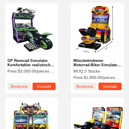
GP Rennrad-Simulator
Münzbetriebener
Komfortabler realistischer
Motorrad-Biker-Simulator
Motorradsimulator mit 42"
Motorrad-
Preis:
$3,000.00/pieces 1-4 pieces
MOQ:
3 Stücke
Monitor
Bewegungssimulator für
Preis:
$1,800.00/pieces 3-4 pieces
Funzone
Bestpreis
Kontakt
Bestpreis
Kontakt