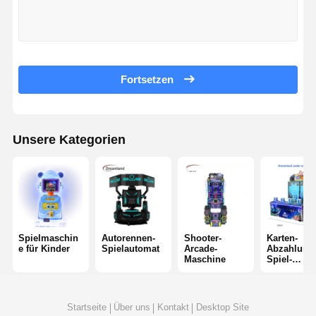
Fabrik Tour
Qualitätskont
Kontakt
Nachrichten
Rolle
Fortsetzen
Alle Fälle
Referenzen
Unsere Kategorien
Spielmaschine für Kinder
Autorennen-Spielautomat
Shooter-Arcade-Maschine
Spielmaschin
Autorennen-
Shooter-
Karten-
e für Kinder
Spielautomat
Arcade-
Abzahlung
Maschine
Spiel-
Karten-Abzahlungs-Spiel-Maschine
Maschine
Greifer-Spiel-Maschine
Startseite
Über uns
Kontakt
Desktop Site