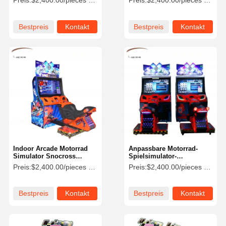
Preis:
$2,400.00/pieces 1-4 pieces
Preis:
$2,400.00/pieces 1-4 pieces
Bestpreis
Kontakt
Bestpreis
Kontakt
Indoor Arcade Motorrad
Anpassbare Motorrad-
Simulator Snocross
Spielsimulator-
Rennspiele 400w 150kg
Umgebung,
Preis:
$2,400.00/pieces 1-4 pieces
Preis:
$2,400.00/pieces 1-4 pieces
umweltfreundlich für
Vergnügungszwecke
Bestpreis
Kontakt
Bestpreis
Kontakt