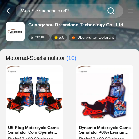
Guangzhou Dreamland Technology Co., Ltd.
6
5.0
Überprüfter Lieferant
YEARS
Motorrad-Spielsimulator
(10)
US Plug Motorcycle Game
Dynamic Motorcycle Game
Simulator Coin Operated
Simulator 400w Leistung
For Fun Center
CE-zertifiziert