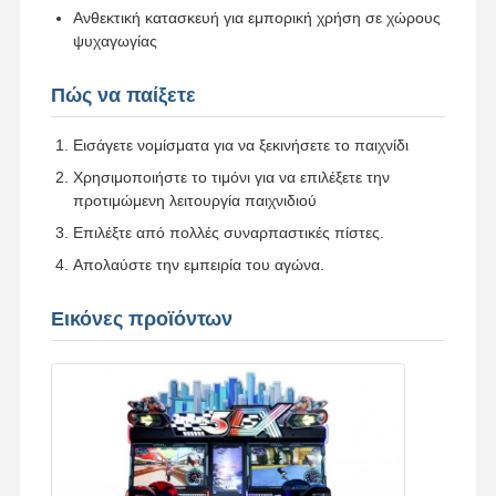
Ανθεκτική κατασκευή για εμπορική χρήση σε χώρους
ψυχαγωγίας
μηχανή παιχνιδιού που σπρώχνει νομίσματα
Εργαλεία μαλακού παιδικού χώρου
Πώς να παίξετε
Μοτοσυκλετιστή παιχνιδιού
Εισάγετε νομίσματα για να ξεκινήσετε το παιχνίδι
Χρησιμοποιήστε το τιμόνι για να επιλέξετε την
Προσομοιωτής VR 360
προτιμώμενη λειτουργία παιχνιδιού
Πυροβολιστικό VR Arcade
Επιλέξτε από πολλές συναρπαστικές πίστες.
Απολαύστε την εμπειρία του αγώνα.
VR κινηματογράφος
Εικόνες προϊόντων
αυτοκίνητο προφυλακτήρων
VR προσομοιωτής αγώνων αυτοκινήτων