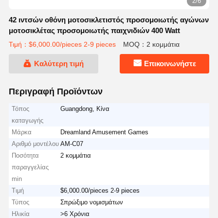
2/6
42 ιντσών οθόνη μοτοσικλετιστός προσομοιωτής αγώνων
μοτοσικλέτας προσομοιωτής παιχνιδιών 400 Watt
Τιμή：$6,000.00/pieces 2-9 pieces
MOQ：2 κομμάτια
Καλύτερη τιμή
Επικοινωνήστε
Περιγραφή Προϊόντων
Τόπος
Guangdong, Κίνα
καταγωγής
Μάρκα
Dreamland Amusement Games
Αριθμό μοντέλου
AM-C07
Ποσότητα
2 κομμάτια
παραγγελίας
min
Τιμή
$6,000.00/pieces 2-9 pieces
Τύπος
Σπρώξιμο νομισμάτων
Ηλικία
>6 Χρόνια