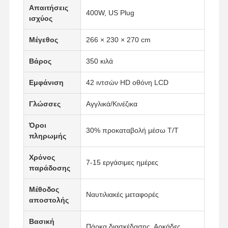
Απαιτήσεις
400W, US Plug
ισχύος
Μέγεθος
266 × 230 × 270 cm
Βάρος
350 κιλά
Εμφάνιση
42 ιντσών HD οθόνη LCD
Γλώσσες
Αγγλικά/Κινέζικα
Όροι
30% προκαταβολή μέσω T/T
πληρωμής
Χρόνος
7-15 εργάσιμες ημέρες
παράδοσης
Μέθοδος
Ναυτιλιακές μεταφορές
Αρχική
Προϊόντα
Βίντεο
Σχετικά Με
αποστολής
Σελίδα
Εμάς
Βασική
Πάρκα διασκέδασης, Αρκάδες