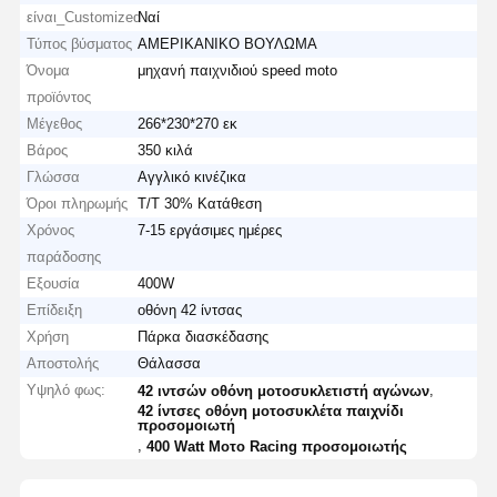
είναι_Customized
Ναί
Τύπος βύσματος
ΑΜΕΡΙΚΑΝΙΚΟ ΒΟΥΛΩΜΑ
Όνομα
μηχανή παιχνιδιού speed moto
προϊόντος
Μέγεθος
266*230*270 εκ
Βάρος
350 κιλά
Γλώσσα
Αγγλικό κινέζικα
Όροι πληρωμής
T/T 30% Κατάθεση
Χρόνος
7-15 εργάσιμες ημέρες
παράδοσης
Εξουσία
400W
Επίδειξη
οθόνη 42 ίντσας
Χρήση
Πάρκα διασκέδασης
Αποστολής
Θάλασσα
Υψηλό φως:
,
42 ιντσών οθόνη μοτοσυκλετιστή αγώνων
42 ίντσες οθόνη μοτοσυκλέτα παιχνίδι
προσομοιωτή
,
400 Watt Μοτο Racing προσομοιωτής