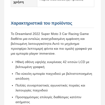
χρήση
Γύρος
Ποιοτικός
Επαφή
Νέα
Εργοστασίων
Έλεγχος
Χαρακτηριστικά του προϊόντος
Το Dreamland 2022 Super Moto 3 Car Racing Game
διαθέτει μια εντελώς ανασχεδιασμένη εμφάνιση και
βελτιωμένη λειτουργικότητα.Αυτό το μηχάνημα
προσφέρει λεπτομερή φόντα και πιο ομαλή γραφικά για
Όλες Οι
Ζητήστε Ένα
Περιπτώσεις
Απόσπασμα
μια εμπειρία player immersive.
Ηθική οθόνη υψηλής ευκρίνειας 42 ιντσών LCD με
Παιδικό μηχάνημα παιχνιδιών
βελτιωμένη γραφική
Πιο εύκολη εμπειρία παιχνιδιού με βελτιστοποιημένη
Μηχανή παιχνιδιού αγώνων αυτοκινήτων
απόδοση
μηχανή γυμναστικής
Πολλές συναρπαστικές αγωνιστικές πορείες και
λειτουργίες παιχνιδιού
Μηχανή παιχνιδιών εξαγοράς εισιτηρίων
Προσαρμόσιμες επιλογές διαθέσιμες κατόπιν
αιτήματος
Μηχανή παιχνιδιών νυχιών