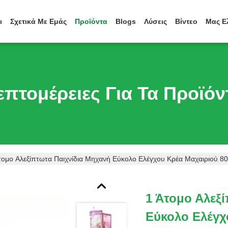
ι
Σχετικά Με Εμάς
Προϊόντα
Blogs
Λύσεις
Βίντεο
Μας Ε
επτομέρειες Για Τα Προϊόν
τομο Αλεξίπτωτα Παιχνίδια Μηχανή Εύκολο Ελέγχου Κρέα Μαχαιριού 8
1 Άτομο Αλεξ
Εύκολο Ελέγχ