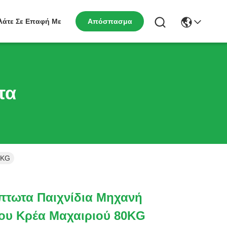
Απόσπασμα
λάτε Σε Επαφή Με
τα
0KG
ίπτωτα Παιχνίδια Μηχανή
ου Κρέα Μαχαιριού 80KG