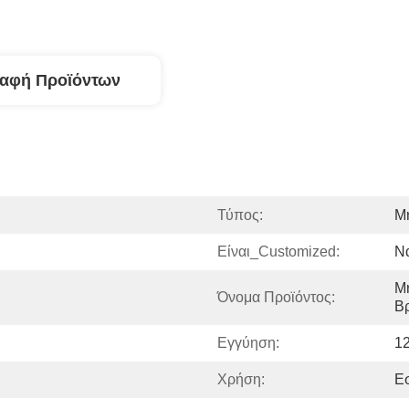
ραφή Προϊόντων
Τύπος:
Μ
Είναι_Customized:
Ν
Μη
Όνομα Προϊόντος:
Β
Εγγύηση:
1
Χρήση:
Εσ