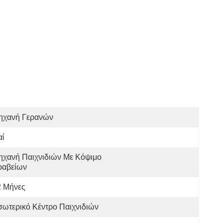
ηχανή Γερανών
αί
χανή Παιχνιδιών Με Κόψιμο 
ραβείων
2 Μήνες
ωτερικό Κέντρο Παιχνιδιών