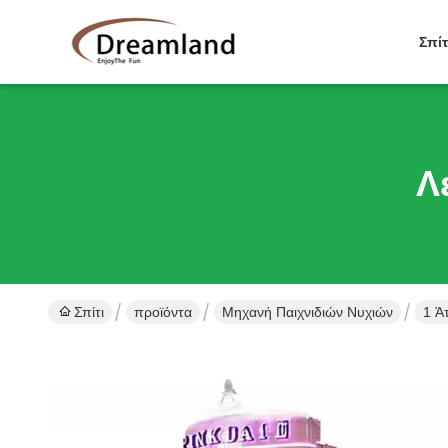
Σπίτ
Λ
Σπίτι
προϊόντα
Μηχανή Παιχνιδιών Νυχιών
1 Ά