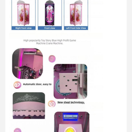
μηχανή παιχνιδιού που σπρώχνει νομίσματα
Εργαλεία μαλακού παιδικού χώρου
Μοτοσυκλετιστή παιχνιδιού
Προσομοιωτής VR 360
Πυροβολιστικό VR Arcade
VR κινηματογράφος
αυτοκίνητο προφυλακτήρων
VR προσομοιωτής αγώνων αυτοκινήτων