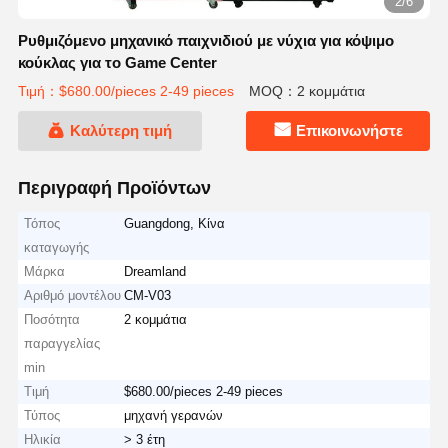
2/6
Ρυθμιζόμενο μηχανικό παιχνιδιού με νύχια για κόψιμο
κούκλας για το Game Center
Τιμή：$680.00/pieces 2-49 pieces
MOQ：2 κομμάτια
Καλύτερη τιμή
Επικοινωνήστε
Περιγραφή Προϊόντων
Τόπος
Guangdong, Κίνα
καταγωγής
Μάρκα
Dreamland
Αριθμό μοντέλου
CM-V03
Ποσότητα
2 κομμάτια
παραγγελίας
min
Τιμή
$680.00/pieces 2-49 pieces
Τύπος
μηχανή γερανών
Ηλικία
> 3 έτη