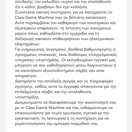
σύνδεσης του καλωδίου νυχιού και την επαλήθευση
ότι ο κάδος βραβείων δεν έχει κολλήσει.
Συνιστάται τακτική συντήρηση για να διατηρήσετε το
Claw Game Machine σας σε βέλτιστη κατάσταση.
Αυτό περιλαμβάνει τον καθαρισμό των εσωτερικών και
εξωτερικών επιφανειών, τη λίπανση των κινούμενων
μερών όπως καθορίζεται στο εγχειρίδιο και τη
διεξαγωγή τακτικών επιθεωρήσεων των ηλεκτρονικών
εξαρτημάτων.
Για ενημερώσεις λογισμικού, βοήθεια βαθμονόμησης ή
προηγμένες επισκευές, είναι διαθέσιμες επαγγελματικές
υπηρεσίες υποστήριξης. Οι εκπαιδευμένοι τεχνικοί μας
μπορούν να σας καθοδηγήσουν μέσω διαγνωστικών ή
να κανονίσουν εξουσιοδοτημένο σέρβις εάν είναι
απαραίτητο.
Διατηρήστε την απόδειξη αγοράς και τις πληροφορίες
εγγύησης, καθώς αυτά τα έγγραφα απαιτούνται για την
επιλεξιμότητα σέρβις και την επαλήθευση
υποστήριξης.
Δεσμευόμαστε να διασφαλίσουμε την ικανοποίησή σας
με το Claw Game Machine και σας ενθαρρύνουμε να
επικοινωνήσετε για τυχόν ερωτήσεις σχετικά με την
εγκατάσταση, τη λειτουργία ή τη συντήρηση για να
μεγιστοποιήσετε την εμπειρία παιχνιδιού σας.