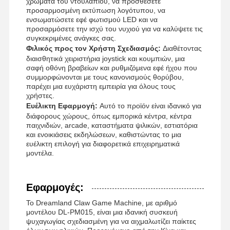
χρώματα του ντουλαπιού, να προσθέσετε
προσαρμοσμένη εκτύπωση λογότυπου, να
ενσωματώσετε εφέ φωτισμού LED και να
προσαρμόσετε την ισχύ του νυχιού για να καλύψετε τις
συγκεκριμένες ανάγκες σας.
Γύρος
Ποιοτικός
Επαφή
Νέα
Φιλικός προς τον Χρήστη Σχεδιασμός:
Διαθέτοντας
Εργοστασίων
Έλεγχος
διαισθητικά χειριστήρια joystick και κουμπιών, μια
σαφή οθόνη βραβείων και ρυθμιζόμενα εφέ ήχου που
συμμορφώνονται με τους κανονισμούς θορύβου,
παρέχει μια ευχάριστη εμπειρία για όλους τους
χρήστες.
Ευέλικτη Εφαρμογή:
Αυτό το προϊόν είναι ιδανικό για
διάφορους χώρους, όπως εμπορικά κέντρα, κέντρα
Όλες Οι
Ζητήστε Ένα
παιχνιδιών, arcade, καταστήματα ψιλικών, εστιατόρια
Περιπτώσεις
Απόσπασμα
και ενοικιάσεις εκδηλώσεων, καθιστώντας το μια
ευέλικτη επιλογή για διαφορετικά επιχειρηματικά
μοντέλα.
Παιδικό μηχάνημα παιχνιδιών
Μηχανή παιχνιδιού αγώνων αυτοκινήτων
Εφαρμογές:
μηχανή γυμναστικής
Το Dreamland Claw Game Machine, με αριθμό
μοντέλου DL-PM015, είναι μια ιδανική συσκευή
ψυχαγωγίας σχεδιασμένη για να αιχμαλωτίζει παίκτες
Μηχανή παιχνιδιών εξαγοράς εισιτηρίων