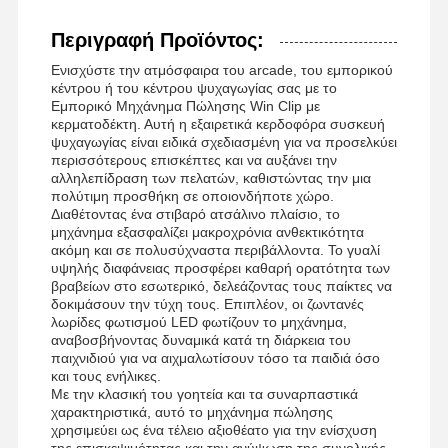
Περιγραφή Προϊόντος:
Ενισχύστε την ατμόσφαιρα του arcade, του εμπορικού
κέντρου ή του κέντρου ψυχαγωγίας σας με το
Εμπορικό Μηχάνημα Πώλησης Win Clip με
κερματοδέκτη. Αυτή η εξαιρετικά κερδοφόρα συσκευή
ψυχαγωγίας είναι ειδικά σχεδιασμένη για να προσελκύει
περισσότερους επισκέπτες και να αυξάνει την
αλληλεπίδραση των πελατών, καθιστώντας την μια
πολύτιμη προσθήκη σε οποιονδήποτε χώρο.
Διαθέτοντας ένα στιβαρό ατσάλινο πλαίσιο, το
μηχάνημα εξασφαλίζει μακροχρόνια ανθεκτικότητα
ακόμη και σε πολυσύχναστα περιβάλλοντα. Το γυαλί
υψηλής διαφάνειας προσφέρει καθαρή ορατότητα των
βραβείων στο εσωτερικό, δελεάζοντας τους παίκτες να
δοκιμάσουν την τύχη τους. Επιπλέον, οι ζωντανές
λωρίδες φωτισμού LED φωτίζουν το μηχάνημα,
αναβοσβήνοντας δυναμικά κατά τη διάρκεια του
παιχνιδιού για να αιχμαλωτίσουν τόσο τα παιδιά όσο
και τους ενήλικες.
Με την κλασική του γοητεία και τα συναρπαστικά
χαρακτηριστικά, αυτό το μηχάνημα πώλησης
χρησιμεύει ως ένα τέλειο αξιοθέατο για την ενίσχυση
της επισκεψιμότητας και την ανύψωση της συνολικής