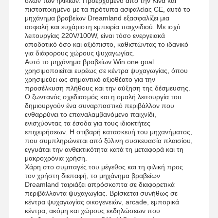
όλων των ηλικιών. Προερχόμενο από την Κίνα και
πιστοποιημένο με τα πρότυπα ασφαλείας CE, αυτό το
Μηχανή παιχνιδιών νυχιών
μηχάνημα βραβείων Dreamland εξασφαλίζει μια
ασφαλή και ευχάριστη εμπειρία παιχνιδιού. Με ισχύ
μηχανή παιχνιδιού που σπρώχνει νομίσματα
λειτουργίας 220V/100W, είναι τόσο ενεργειακά
αποδοτικό όσο και αξιόπιστο, καθιστώντας το ιδανικό
για διάφορους χώρους ψυχαγωγίας.
Εργαλεία μαλακού παιδικού χώρου
Αυτό το μηχάνημα βραβείων Win one goal
χρησιμοποιείται ευρέως σε κέντρα ψυχαγωγίας, όπου
Μοτοσυκλετιστή παιχνιδιού
χρησιμεύει ως σημαντικό αξιοθέατο για την
προσέλκυση πλήθους και την αύξηση της δέσμευσης.
Προσομοιωτής VR 360
Ο ζωντανός σχεδιασμός και η ομαλή λειτουργία του
δημιουργούν ένα συναρπαστικό περιβάλλον που
ενθαρρύνει το επαναλαμβανόμενο παιχνίδι,
Πυροβολιστικό VR Arcade
ενισχύοντας τα έσοδα για τους ιδιοκτήτες
επιχειρήσεων. Η στιβαρή κατασκευή του μηχανήματος,
VR κινηματογράφος
που συμπληρώνεται από ξύλινη συσκευασία πλαισίου,
εγγυάται την ανθεκτικότητα κατά τη μεταφορά και τη
αυτοκίνητο προφυλακτήρων
μακροχρόνια χρήση.
Χάρη στο συμπαγές του μέγεθος και τη φιλική προς
τον χρήστη διεπαφή, το μηχάνημα βραβείων
VR προσομοιωτής αγώνων αυτοκινήτων
Dreamland ταιριάζει απρόσκοπτα σε διαφορετικά
περιβάλλοντα ψυχαγωγίας. Βρίσκεται συνήθως σε
κέντρα ψυχαγωγίας οικογενειών, arcade, εμπορικά
κέντρα, ακόμη και χώρους εκδηλώσεων που