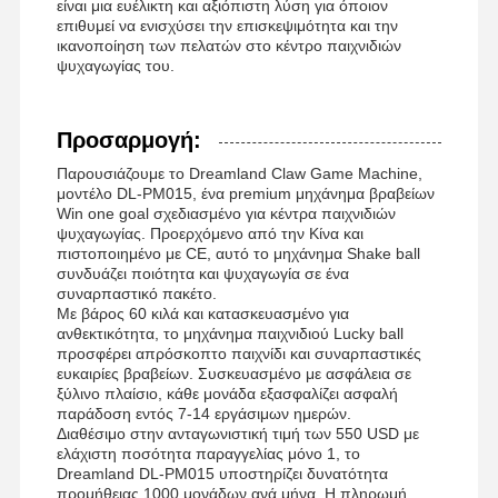
είναι μια ευέλικτη και αξιόπιστη λύση για όποιον
επιθυμεί να ενισχύσει την επισκεψιμότητα και την
ικανοποίηση των πελατών στο κέντρο παιχνιδιών
ψυχαγωγίας του.
Προσαρμογή:
Παρουσιάζουμε το Dreamland Claw Game Machine,
μοντέλο DL-PM015, ένα premium μηχάνημα βραβείων
Win one goal σχεδιασμένο για κέντρα παιχνιδιών
ψυχαγωγίας. Προερχόμενο από την Κίνα και
πιστοποιημένο με CE, αυτό το μηχάνημα Shake ball
συνδυάζει ποιότητα και ψυχαγωγία σε ένα
συναρπαστικό πακέτο.
Με βάρος 60 κιλά και κατασκευασμένο για
ανθεκτικότητα, το μηχάνημα παιχνιδιού Lucky ball
προσφέρει απρόσκοπτο παιχνίδι και συναρπαστικές
ευκαιρίες βραβείων. Συσκευασμένο με ασφάλεια σε
ξύλινο πλαίσιο, κάθε μονάδα εξασφαλίζει ασφαλή
παράδοση εντός 7-14 εργάσιμων ημερών.
Διαθέσιμο στην ανταγωνιστική τιμή των 550 USD με
ελάχιστη ποσότητα παραγγελίας μόνο 1, το
Dreamland DL-PM015 υποστηρίζει δυνατότητα
προμήθειας 1000 μονάδων ανά μήνα. Η πληρωμή