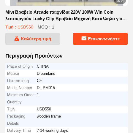
2/9
Μίνι Βραβείο Arcade παιχνίδια 220V 100W Win Coin
λειτουργούν Lucky Clip Βραβείο Μηχανή Κατάλληλο για
κέντρα ψυχαγωγίας Πάρκα διασκέδασης και Arcades
Τιμή：USD550
MOQ：1
Καλύτερη τιμή
Επικοινωνήστε
Περιγραφή Προϊόντων
Place of Origin
CHINA
Μάρκα
Dreamland
Πιστοποίηση
CE
Model Number
DL-PM015
Minimum Order
1
Quantity
Τιμή
USD550
Packaging
wooden frame
Details
Delivery Time
7-14 working days