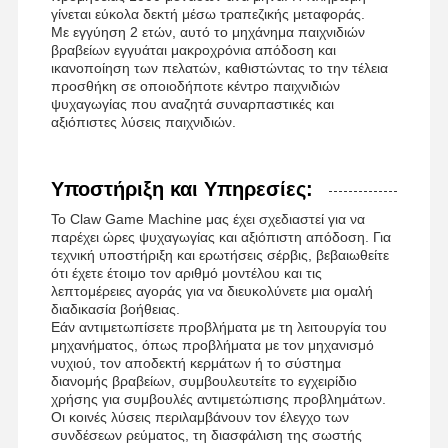
γίνεται εύκολα δεκτή μέσω τραπεζικής μεταφοράς.
Με εγγύηση 2 ετών, αυτό το μηχάνημα παιχνιδιών
βραβείων εγγυάται μακροχρόνια απόδοση και
ικανοποίηση των πελατών, καθιστώντας το την τέλεια
προσθήκη σε οποιοδήποτε κέντρο παιχνιδιών
ψυχαγωγίας που αναζητά συναρπαστικές και
αξιόπιστες λύσεις παιχνιδιών.
Υποστήριξη και Υπηρεσίες:
Το Claw Game Machine μας έχει σχεδιαστεί για να
παρέχει ώρες ψυχαγωγίας και αξιόπιστη απόδοση. Για
τεχνική υποστήριξη και ερωτήσεις σέρβις, βεβαιωθείτε
ότι έχετε έτοιμο τον αριθμό μοντέλου και τις
λεπτομέρειες αγοράς για να διευκολύνετε μια ομαλή
διαδικασία βοήθειας.
Εάν αντιμετωπίσετε προβλήματα με τη λειτουργία του
μηχανήματος, όπως προβλήματα με τον μηχανισμό
νυχιού, τον αποδεκτή κερμάτων ή το σύστημα
διανομής βραβείων, συμβουλευτείτε το εγχειρίδιο
χρήσης για συμβουλές αντιμετώπισης προβλημάτων.
Οι κοινές λύσεις περιλαμβάνουν τον έλεγχο των
συνδέσεων ρεύματος, τη διασφάλιση της σωστής