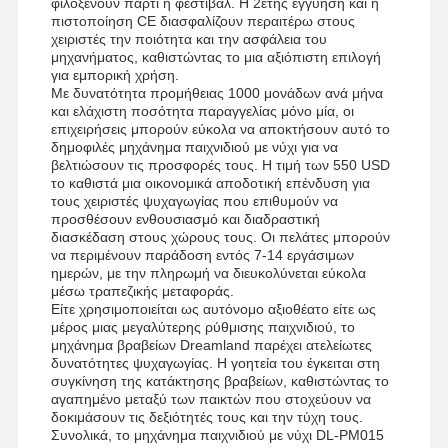
φιλοξενούν πάρτι ή φεστιβάλ. Η 2ετής εγγύηση και η
πιστοποίηση CE διασφαλίζουν περαιτέρω στους
χειριστές την ποιότητα και την ασφάλεια του
μηχανήματος, καθιστώντας το μια αξιόπιστη επιλογή
για εμπορική χρήση.
Με δυνατότητα προμήθειας 1000 μονάδων ανά μήνα
και ελάχιστη ποσότητα παραγγελίας μόνο μία, οι
επιχειρήσεις μπορούν εύκολα να αποκτήσουν αυτό το
δημοφιλές μηχάνημα παιχνιδιού με νύχι για να
βελτιώσουν τις προσφορές τους. Η τιμή των 550 USD
το καθιστά μια οικονομικά αποδοτική επένδυση για
τους χειριστές ψυχαγωγίας που επιθυμούν να
προσθέσουν ενθουσιασμό και διαδραστική
διασκέδαση στους χώρους τους. Οι πελάτες μπορούν
να περιμένουν παράδοση εντός 7-14 εργάσιμων
ημερών, με την πληρωμή να διευκολύνεται εύκολα
μέσω τραπεζικής μεταφοράς.
Είτε χρησιμοποιείται ως αυτόνομο αξιοθέατο είτε ως
μέρος μιας μεγαλύτερης ρύθμισης παιχνιδιού, το
μηχάνημα βραβείων Dreamland παρέχει ατελείωτες
δυνατότητες ψυχαγωγίας. Η γοητεία του έγκειται στη
συγκίνηση της κατάκτησης βραβείων, καθιστώντας το
αγαπημένο μεταξύ των παικτών που στοχεύουν να
δοκιμάσουν τις δεξιότητές τους και την τύχη τους.
Συνολικά, το μηχάνημα παιχνιδιού με νύχι DL-PM015