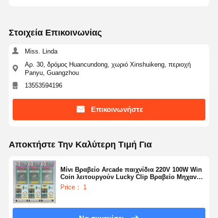
Στοιχεία Επικοινωνίας
Miss. Linda
Αρ. 30, δρόμος Huancundong, χωριό Xinshuikeng, περιοχή
Panyu, Guangzhou
13553594196
Επικοινωνήστε
Αποκτήστε Την Καλύτερη Τιμή Για
Μίνι Βραβείο Arcade παιχνίδια 220V 100W Win
Coin λειτουργούν Lucky Clip Βραβείο Μηχανή
Κατάλληλο για κέντρα ψυχαγωγίας Πάρκα
Price： 1
διασκέδασης και Arcades