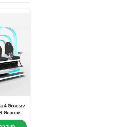
ma 4 Θέσεων
R Θεματικό
ρη τιμή