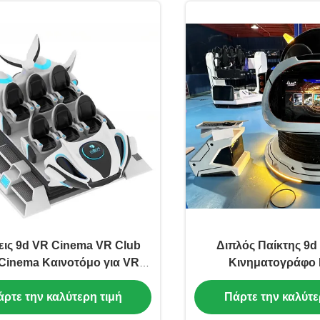
εις 9d VR Cinema VR Club
Διπλός Παίκτης 9d 
 Cinema Καινοτόμο για VR
Κινηματογράφο
Πάρκο Ατραξιόν
Ενεργοποιημένο Π
ρτε την καλύτερη τιμή
Πάρτε την καλύτε
προσομοιω