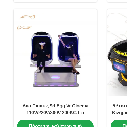
Δύο Παίκτες 9d Egg Vr Cinema
5 θέσε
110V/220V/380V 200KG Για
Κινημα
Διασκέδαση
Καρ
Πάρτε την καλύτερη τιμή
Πά