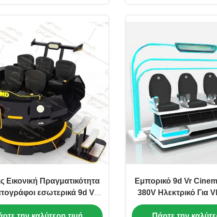
ις Εικονική Πραγματικότητα
Εμπορικό 9d Vr Cine
τογράφοι εσωτερικά 9d VR
380V Ηλεκτρικό Για V
έκλα Για εντυπωσιακές
Πάρκο
ρτε την καλύτερη τιμή
Πάρτε την καλύτε
ομαδικές εμπειρίες