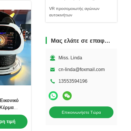
VR προσομοιωτής αγώνων
αυτοκινήτων
Μας ελάτε σε επαφή με
Miss. Linda
cn-linda@foxmail.com
13553594196
Εικονικό
 Κέρμα
Επικοινωνήστε Τώρα
αντά VR
ρη τιμή
τή