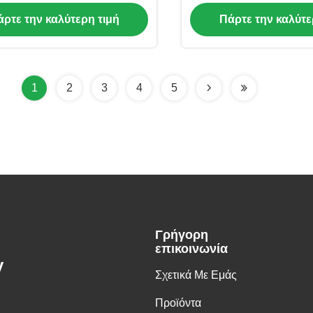
19"/21"/ 42" οθό
ρτε την καλύτερη τιμή
Πάρτε την καλύτε
1
2
3
4
5
Γρήγορη
επικοινωνία
y
Σχετικά Με Εμάς
Προϊόντα