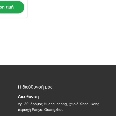
νη αφής
ρη τιμή
Η διεύθυνσή μας
Διεύθυνση
Αρ. 30, δρόμος Huancundong, χωριό Xinshuikeng,
περιοχή Panyu, Guangzhou