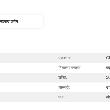
उत्पाद वर्णन
प्रमाणन:
C
नियंत्रण प्रकार:
बं
शक्ति:
5
सामग्री:
उच
भाषा:
अं