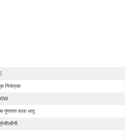
E
दूक नियंत्रक
00W
्च गुणवत्ता वाला धातु
ग्रेजी\चीनी