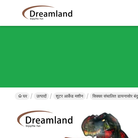
घर
उत्पादों
शूटर आर्केड मशीन
सिक्का संचालित डायनासोर बं