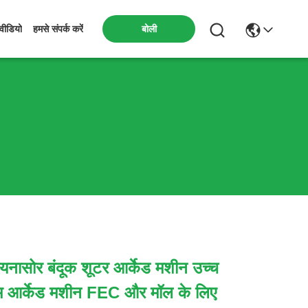
बोली
वीडियो
हमसे संपर्क करें
यनासोर बंदूक शूटर आर्केड मशीन उच्च
म आर्केड मशीन FEC और मॉल के लिए