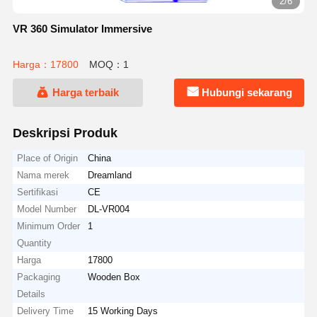
2/6
VR 360 Simulator Immersive
Harga：17800
MOQ：1
Harga terbaik
Hubungi sekarang
Deskripsi Produk
Place of Origin
China
Nama merek
Dreamland
Sertifikasi
CE
Model Number
DL-VR004
Minimum Order
1
Quantity
Harga
17800
Packaging
Wooden Box
Details
Delivery Time
15 Working Days