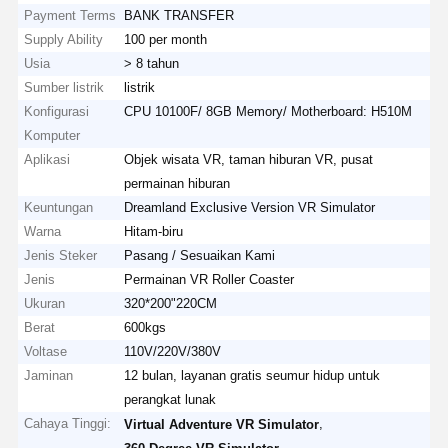
Payment Terms
BANK TRANSFER
Supply Ability
100 per month
Usia
> 8 tahun
Sumber listrik
listrik
Konfigurasi
CPU 10100F/ 8GB Memory/ Motherboard: H510M
Komputer
Aplikasi
Objek wisata VR, taman hiburan VR, pusat
permainan hiburan
Keuntungan
Dreamland Exclusive Version VR Simulator
Warna
Hitam-biru
Jenis Steker
Pasang / Sesuaikan Kami
Jenis
Permainan VR Roller Coaster
Ukuran
320*200"220CM
Berat
600kgs
Voltase
110V/220V/380V
Jaminan
12 bulan, layanan gratis seumur hidup untuk
perangkat lunak
Cahaya Tinggi:
,
Virtual Adventure VR Simulator