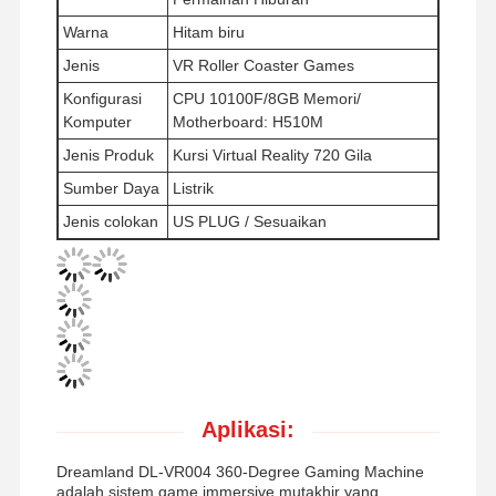
Warna
Hitam biru
Jenis
VR Roller Coaster Games
Wisata
Kontrol
Hubungi
Berita
Pabrik
Kualitas
Kami
Konfigurasi
CPU 10100F/8GB Memori/
Komputer
Motherboard: H510M
Jenis Produk
Kursi Virtual Reality 720 Gila
Sumber Daya
Listrik
Jenis colokan
US PLUG / Sesuaikan
Semua
Quote
Kasus
Request
Suatu
mesin permainan anak-anak
Mesin permainan balap mobil
Aplikasi:
mesin arcade penembak
Dreamland DL-VR004 360-Degree Gaming Machine
Mesin Game Pengembalian Tiket
adalah sistem game immersive mutakhir yang