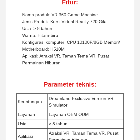
Fitur:
Nama produk: VR 360 Game Machine
Jenis Produk: Kursi Virtual Reality 720 Gila
Usia: > 8 tahun
Warna: Hitam-biru
Konfigurasi komputer: CPU 10100F/8GB Memori/
Motherboard: H510M
Aplikasi: Atraksi VR, Taman Tema VR, Pusat
Permainan Hiburan
Parameter teknis:
Dreamland Exclusive Version VR
Keuntungan
Simulator
Layanan
Layanan OEM ODM
Rumah
Produk
Video
Tentang Kita
Usia
> 8 tahun
Atraksi VR, Taman Tema VR, Pusat
Aplikasi
Permainan Hiburan