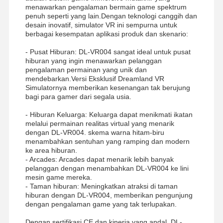
menawarkan pengalaman bermain game spektrum
Mesin Permainan Cakar
penuh seperti yang lain.Dengan teknologi canggih dan
desain inovatif, simulator VR ini sempurna untuk
berbagai kesempatan aplikasi produk dan skenario:
mesin permainan pencetak koin
- Pusat Hiburan: DL-VR004 sangat ideal untuk pusat
Peralatan Tempat Bermain Lembut
hiburan yang ingin menawarkan pelanggan
pengalaman permainan yang unik dan
Motor Game Simulator
mendebarkan.Versi Eksklusif Dreamland VR
Simulatornya memberikan kesenangan tak berujung
bagi para gamer dari segala usia.
Simulator VR 360
- Hiburan Keluarga: Keluarga dapat menikmati ikatan
Penembak Arkade VR
melalui permainan realitas virtual yang menarik
dengan DL-VR004. skema warna hitam-biru
Bioskop VR
menambahkan sentuhan yang ramping dan modern
ke area hiburan.
- Arcades: Arcades dapat menarik lebih banyak
Mobil Bumper
pelanggan dengan menambahkan DL-VR004 ke lini
mesin game mereka.
VR Car Racing Simulator
- Taman hiburan: Meningkatkan atraksi di taman
hiburan dengan DL-VR004, memberikan pengunjung
dengan pengalaman game yang tak terlupakan.
Dengan sertifikasi CE dan kinerja yang andal, DL-