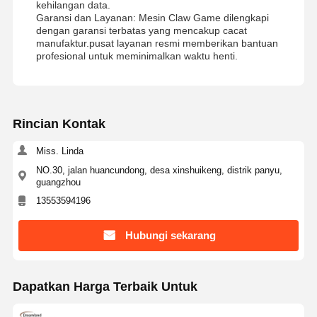
kehilangan data.
Garansi dan Layanan: Mesin Claw Game dilengkapi
dengan garansi terbatas yang mencakup cacat
manufaktur.pusat layanan resmi memberikan bantuan
profesional untuk meminimalkan waktu henti.
Rincian Kontak
Miss. Linda
NO.30, jalan huancundong, desa xinshuikeng, distrik panyu,
guangzhou
13553594196
Hubungi sekarang
Dapatkan Harga Terbaik Untuk