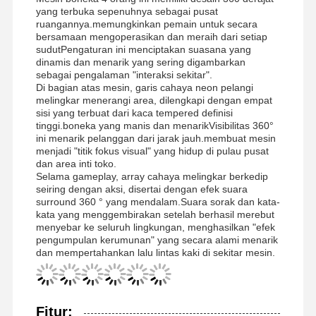
yang terbuka sepenuhnya sebagai pusat
ruangannya.memungkinkan pemain untuk secara
bersamaan mengoperasikan dan meraih dari setiap
sudutPengaturan ini menciptakan suasana yang
dinamis dan menarik yang sering digambarkan
sebagai pengalaman "interaksi sekitar".
Di bagian atas mesin, garis cahaya neon pelangi
melingkar menerangi area, dilengkapi dengan empat
sisi yang terbuat dari kaca tempered definisi
tinggi.boneka yang manis dan menarikVisibilitas 360°
ini menarik pelanggan dari jarak jauh.membuat mesin
menjadi "titik fokus visual" yang hidup di pulau pusat
dan area inti toko.
Selama gameplay, array cahaya melingkar berkedip
seiring dengan aksi, disertai dengan efek suara
surround 360 ° yang mendalam.Suara sorak dan kata-
kata yang menggembirakan setelah berhasil merebut
menyebar ke seluruh lingkungan, menghasilkan "efek
pengumpulan kerumunan" yang secara alami menarik
dan mempertahankan lalu lintas kaki di sekitar mesin.
Fitur: