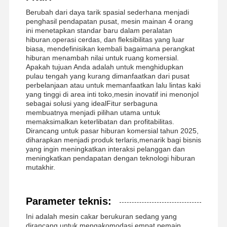
Berubah dari daya tarik spasial sederhana menjadi
penghasil pendapatan pusat, mesin mainan 4 orang
ini menetapkan standar baru dalam peralatan
hiburan.operasi cerdas, dan fleksibilitas yang luar
biasa, mendefinisikan kembali bagaimana perangkat
hiburan menambah nilai untuk ruang komersial.
Apakah tujuan Anda adalah untuk menghidupkan
pulau tengah yang kurang dimanfaatkan dari pusat
perbelanjaan atau untuk memanfaatkan lalu lintas kaki
yang tinggi di area inti toko,mesin inovatif ini menonjol
sebagai solusi yang idealFitur serbaguna
membuatnya menjadi pilihan utama untuk
memaksimalkan keterlibatan dan profitabilitas.
Dirancang untuk pasar hiburan komersial tahun 2025,
diharapkan menjadi produk terlaris,menarik bagi bisnis
yang ingin meningkatkan interaksi pelanggan dan
meningkatkan pendapatan dengan teknologi hiburan
mutakhir.
Rumah
Produk
Video
Tentang Kita
Parameter teknis:
Ini adalah mesin cakar berukuran sedang yang
dirancang untuk mengakomodasi empat pemain