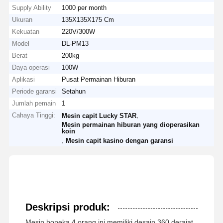
Supply Ability
1000 per month
Ukuran
135X135X175 Cm
Kekuatan
220V/300W
Model
DL-PM13
Berat
200kg
Daya operasi
100W
Aplikasi
Pusat Permainan Hiburan
Periode garansi
Setahun
Jumlah pemain
1
Cahaya Tinggi:
,
Mesin capit Lucky STAR
Mesin permainan hiburan yang dioperasikan
koin
,
Mesin capit kasino dengan garansi
Deskripsi produk:
Mesin boneka 4 orang ini memiliki desain 360 derajat