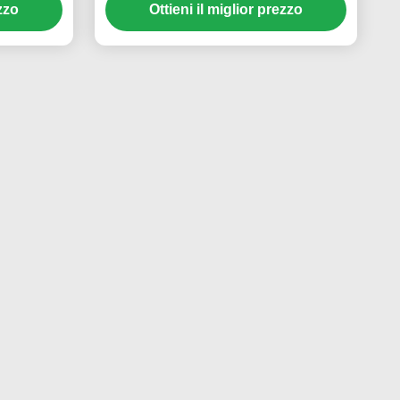
r Arcade
Macchina di gioco 3D di auto da
cicletta
corsa elettronica divertente
00W
professionale con display da 32
ezzo
Ottieni il miglior prezzo
pollici