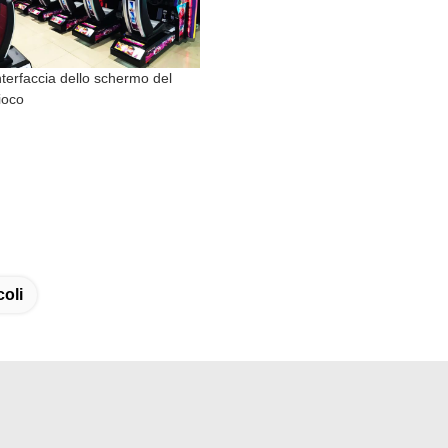
nterfaccia dello schermo del
ioco
o
Imballaggio e spedizione