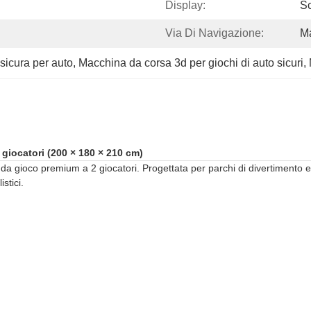
Display:
Sc
Via Di Navigazione:
M
sicura per auto
, 
Macchina da corsa 3d per giochi di auto sicuri
, 
ocatori (200 × 180 × 210 cm)
a gioco premium a 2 giocatori. Progettata per parchi di divertimento e c
stici.