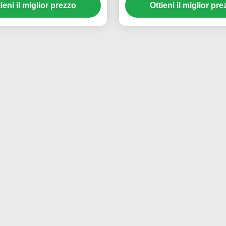
ocicletta Arcade Machine
Coin Pusher HD 2 Playe
ing Game Machine Tipo di
Auto Racing Machine Moto
tallica per il divertimento
Arcade Machine 4
ieni il miglior prezzo
Ottieni il miglior pr