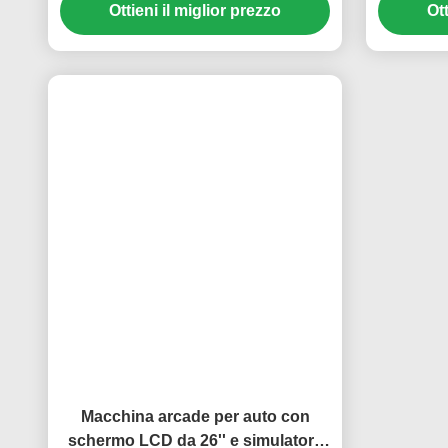
Macchina da corsa arcade 3DOF
150W Mot
rotante per auto, 150W con
Auto Rac
schermo da 32*3 pollici
presa me
Ottieni il miglior prezzo
Ott