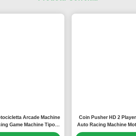
ine Di Guida Arcade
Macchina Da Gioco Per Autoveic
Prodotti Correlati