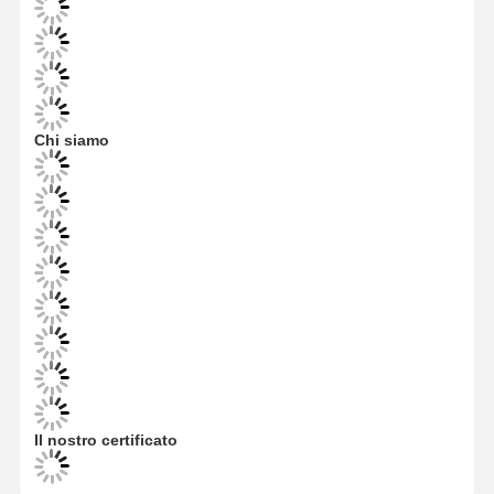
Fatory Tour
Controllo Di
Contattaci
Notizie
Qualità
Chi siamo
Tutti I Casi
Richiedere
Un
Preventivo
macchine per giochi per bambini
Macchina di gioco di auto da corsa
Macchine per videogiochi
Il nostro certificato
Macchina del gioco di estinzione del biglietto
Macchina del gioco dell'artiglio