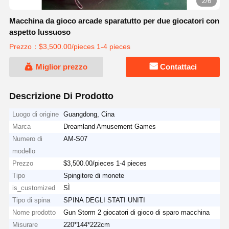
2/6
Macchina da gioco arcade sparatutto per due giocatori con
aspetto lussuoso
Prezzo：$3,500.00/pieces 1-4 pieces
Miglior prezzo
Contattaci
Descrizione Di Prodotto
Luogo di origine
Guangdong, Cina
Marca
Dreamland Amusement Games
Numero di
AM-S07
modello
Prezzo
$3,500.00/pieces 1-4 pieces
Tipo
Spingitore di monete
is_customized
SÌ
Tipo di spina
SPINA DEGLI STATI UNITI
Nome prodotto
Gun Storm 2 giocatori di gioco di sparo macchina
Misurare
220*144*222cm