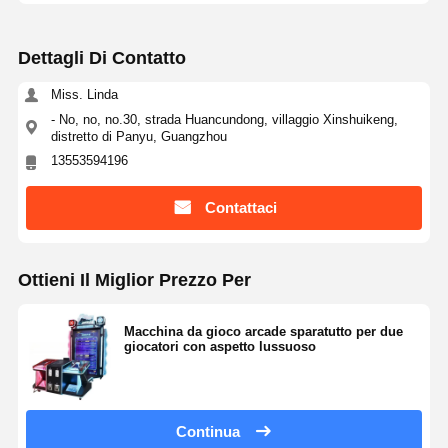
macchinario da gioco a spinta di monete
Dettagli Di Contatto
Attrezzature per i parchi giochi morbidi
Miss. Linda
- No, no, no.30, strada Huancundong, villaggio Xinshuikeng,
Simulatore di Gioco Motociclistico
distretto di Panyu, Guangzhou
13553594196
Simulatore di VR 360
Contattaci
Sparatutto VR Arcade
Cinema di VR
Ottieni Il Miglior Prezzo Per
automobile di paraurti
Macchina da gioco arcade sparatutto per due
Simulatore di corse di auto vr
giocatori con aspetto lussuoso
Continua