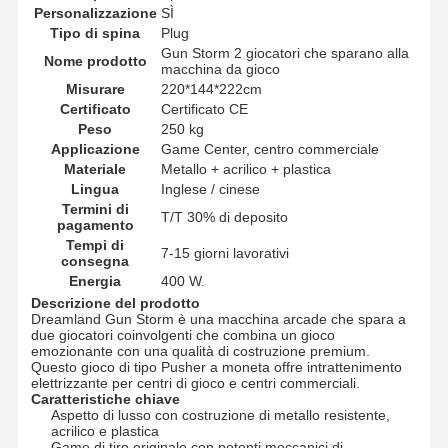
Personalizzazione
SÌ
Tipo di spina
Plug
Gun Storm 2 giocatori che sparano alla
Nome prodotto
macchina da gioco
Misurare
220*144*222cm
Certificato
Certificato CE
Peso
250 kg
Applicazione
Game Center, centro commerciale
Materiale
Metallo + acrilico + plastica
Lingua
Inglese / cinese
Termini di
T/T 30% di deposito
pagamento
Tempi di
7-15 giorni lavorativi
consegna
Energia
400 W.
Descrizione del prodotto
Dreamland Gun Storm è una macchina arcade che spara a
due giocatori coinvolgenti che combina un gioco
emozionante con una qualità di costruzione premium.
Questo gioco di tipo Pusher a moneta offre intrattenimento
elettrizzante per centri di gioco e centri commerciali.
Caratteristiche chiave
Aspetto di lusso con costruzione di metallo resistente,
acrilico e plastica
Game di tiro originale con potenti meccanici di