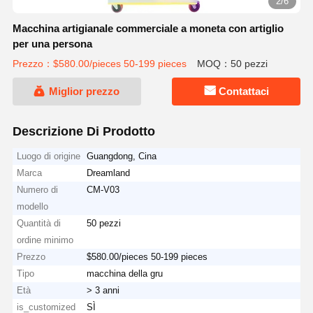
2/6
Macchina artigianale commerciale a moneta con artiglio
per una persona
Prezzo：$580.00/pieces 50-199 pieces
MOQ：50 pezzi
Miglior prezzo
Contattaci
Descrizione Di Prodotto
Luogo di origine
Guangdong, Cina
Marca
Dreamland
Numero di
CM-V03
modello
Quantità di
50 pezzi
ordine minimo
Prezzo
$580.00/pieces 50-199 pieces
Tipo
macchina della gru
Età
> 3 anni
is_customized
SÌ