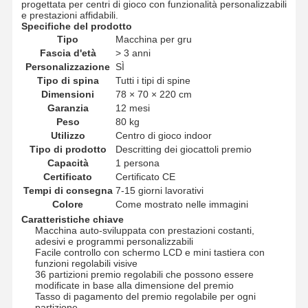
progettata per centri di gioco con funzionalità personalizzabili
e prestazioni affidabili.
Specifiche del prodotto
Tipo
Macchina per gru
Fascia d'età
> 3 anni
Personalizzazione
SÌ
Tipo di spina
Tutti i tipi di spine
Dimensioni
78 × 70 × 220 cm
Garanzia
12 mesi
Peso
80 kg
Utilizzo
Centro di gioco indoor
Tipo di prodotto
Descritting dei giocattoli premio
Capacità
1 persona
Certificato
Certificato CE
Tempi di consegna
7-15 giorni lavorativi
Colore
Come mostrato nelle immagini
Caratteristiche chiave
Macchina auto-sviluppata con prestazioni costanti,
adesivi e programmi personalizzabili
Facile controllo con schermo LCD e mini tastiera con
funzioni regolabili visive
36 partizioni premio regolabili che possono essere
modificate in base alla dimensione del premio
Tasso di pagamento del premio regolabile per ogni
partizione