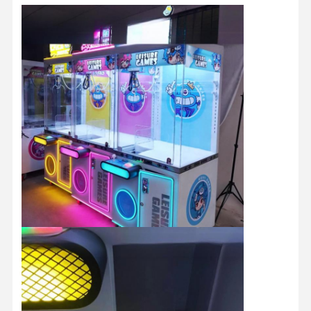
macchinario da gioco a spinta di monete
Attrezzature per i parchi giochi morbidi
Simulatore di Gioco Motociclistico
Simulatore di VR 360
Sparatutto VR Arcade
Cinema di VR
automobile di paraurti
Simulatore di corse di auto vr