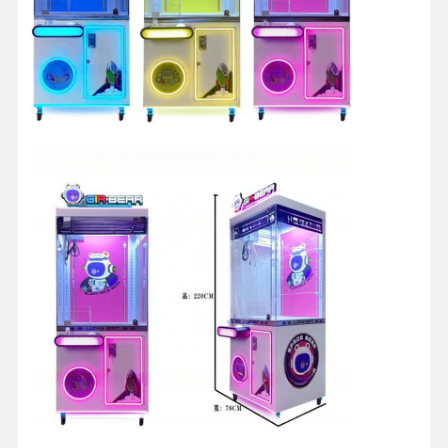
Fatory Tour
Controllo Di
Contattaci
Notizie
Qualità
Tutti I Casi
Richiedere
Un
Preventivo
macchine per giochi per bambini
Macchina di gioco di auto da corsa
Macchine per videogiochi
Macchina del gioco di estinzione del biglietto
Macchina del gioco dell'artiglio