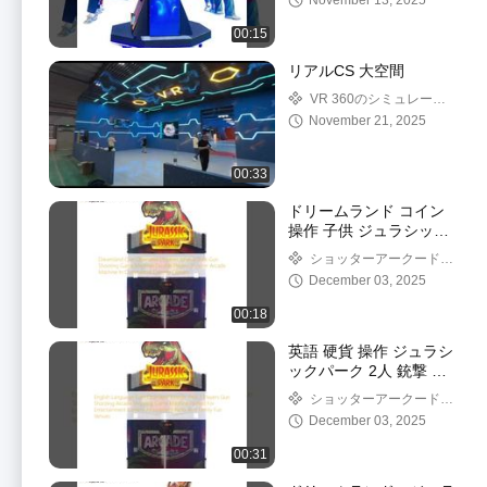
November 13, 2025
ャルリアリティライド
アーケードマシン 販売
00:15
用
リアルCS 大空間
VR 360のシミュレータ
ー
November 21, 2025
00:33
ドリームランド コイン
操作 子供 ジュラシック
パーク 銃 射撃 ゲーム
ショッターアークードマ
マシン ダブルプレイヤ
シン
December 03, 2025
ー 射撃 アークード マシ
ン 商業ゲームセンター
00:18
英語 硬貨 操作 ジュラシ
ックパーク 2人 銃撃 ア
ーケード 射撃 ゲーム マ
ショッターアークードマ
シン 娯楽センター 娯楽
シン
December 03, 2025
公園 家族のための娯楽
場
00:31