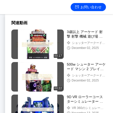
お問い合わせ
関連動画
3歳以上 アーケード 射
撃 射撃 機械 遊び場 遊
園地 家庭用 楽しい場所
ショッターアークードマ
シン
December 02, 2025
00:17
500w シューター アーケ
ード マシン 2 プレイヤ
ー シューティング アー
ショッターアークードマ
ケード ゲーム シミュレ
シン
December 02, 2025
ーター ジュラシック パ
ーク ゲーム アーケード
00:22
シューティング 銃 ビデ
オ マシン 3 歳以上 商業
9D VR ローラーコース
的な娯楽スペースに適し
ターシミュレーター ダ
ています
ブルシート | インタラク
VR 360のシミュレータ
ティブ360°回転バーチ
ー