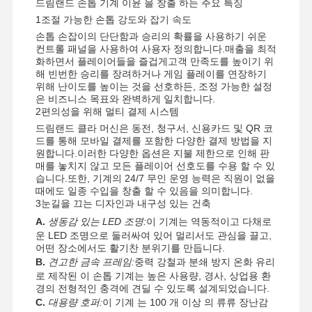
드림랜드 손톱 기계 이윤 을 창출 하는 주요 특징
1조절 가능한 손톱 강도와 잡기 속도
손톱 손잡이의 단단함과 승리의 확률을 사용하기 쉬운
컨트롤 패널을 사용하여 사용자 정의합니다.매출을 최적
화하면서 플레이어들을 즐겁게고객 만족도를 높이기 위
해 빈번한 승리를 장려하거나 게임 플레이를 연장하기
위해 난이도를 높이는 것을 선호하든, 조정 가능한 설정
은 비즈니스 목표와 완벽하게 일치합니다.
2편의성을 위해 멀티 결제 시스템
드림랜드 클라 머신은 동전, 청구서, 신용카드 및 QR 코
드를 통해 모바일 결제를 포함한 다양한 결제 방법을 지
원합니다.이러한 다양한 옵션은 지불 제한으로 인해 판
매를 놓치지 않고 모든 플레이어 선호도를 수용 할 수 있
습니다.또한, 기계의 24/7 무인 운영 능력은 직원이 없을
때에도 일종 수입을 창출 할 수 있음을 의미합니다.
3눈길을 끄는 디자인과 내구성 있는 건축
A.
생동감 있는 LED 조명:
이 기계는 역동적이고 다채로
운 LED 조명으로 둘러싸여 있어 멀리서도 관심을 끌고,
어떤 장소에서도 활기찬 분위기를 만듭니다.
B.
견고한 금속 프레임:
중력 강철과 분쇄 방지 온화 유리
로 제작된 이 손톱 기계는 높은 사용량, 경사, 상업용 환
경의 전형적인 충격에 견딜 수 있도록 설계되었습니다.
C.
대용량 호퍼:
이 기계 는 100 개 이상 의 류류 장난감