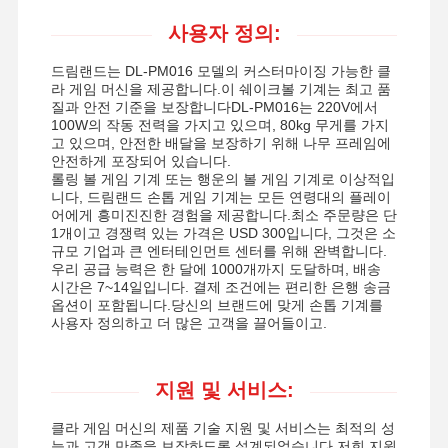
동전 밀기 게임 기계
사용자 정의:
부드러운 놀이터 장비
드림랜드는 DL-PM016 모델의 커스터마이징 가능한 클
라 게임 머신을 제공합니다.이 쉐이크볼 기계는 최고 품
오토바이 게임 시뮬레이터
질과 안전 기준을 보장합니다DL-PM016는 220V에서
100W의 작동 전력을 가지고 있으며, 80kg 무게를 가지
VR 360 시뮬레이터
고 있으며, 안전한 배달을 보장하기 위해 나무 프레임에
안전하게 포장되어 있습니다.
VR 아케이드 슈터
롤링 볼 게임 기계 또는 행운의 볼 게임 기계로 이상적입
니다, 드림랜드 손톱 게임 기계는 모든 연령대의 플레이
어에게 흥미진진한 경험을 제공합니다.최소 주문량은 단
VR 영화관
1개이고 경쟁력 있는 가격은 USD 300입니다, 그것은 소
규모 기업과 큰 엔터테인먼트 센터를 위해 완벽합니다.
범퍼 자동차
우리 공급 능력은 한 달에 1000개까지 도달하며, 배송
시간은 7~14일입니다. 결제 조건에는 편리한 은행 송금
vr 자동차 경주 시뮬레이터
옵션이 포함됩니다.당신의 브랜드에 맞게 손톱 기계를
사용자 정의하고 더 많은 고객을 끌어들이고.
지원 및 서비스:
클라 게임 머신의 제품 기술 지원 및 서비스는 최적의 성
능과 고객 만족을 보장하도록 설계되었습니다.저희 지원