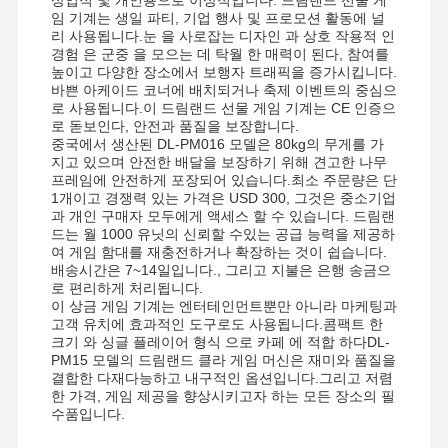
임 기계는 생일 파티, 기업 행사 및 프로모션 활동에 널
리 사용됩니다.눈 을 사로잡는 디자인 과 상호 작용적 인
경험 은 군중 을 모으는 데 탁월 한 매력이 된다, 참여를
공장 투어
품질 관리
연락처
뉴스
높이고 다양한 장소에서 보행자 트래픽을 증가시킵니다.
바쁜 아케이드 코너에 배치되거나 축제 이벤트의 중심으
로 사용됩니다.이 드림랜드 선물 게임 기계는 CE 인증으
로 돋보인다, 안전과 품질을 보장합니다.
중국에서 생산된 DL-PM016 모델은 80kg의 무게를 가
지고 있으며 안전한 배달을 보장하기 위해 견고한 나무
프레임에 안전하게 포장되어 있습니다.최소 주문량은 단
모든 케이스
견적 요청
1개이고 경쟁력 있는 가격은 USD 300, 그것은 중소기업
과 개인 구매자 모두에게 액세스 할 수 있습니다. 드림랜
드는 월 1000 유닛의 신뢰할 수있는 공급 능력을 제공하
어린이 게임 기계
여 게임 함대를 재충전하거나 확장하는 것이 쉽습니다.
배송시간은 7~14일입니다., 그리고 지불은 은행 송금으
자동차 경주 게임 기계
로 편리하게 처리됩니다.
이 상금 게임 기계는 엔터테인먼트뿐만 아니라 마케팅과
고객 유치에 효과적인 도구로도 사용됩니다.콤팩트 한
슈터 아케이드 머신
크기 와 싱글 플레이어 형식 으로 카페 에 적합 하다DL-
PM15 모델의 드림랜드 클라 게임 머신은 재미와 품질을
티켓 상환 게임기
결합한 다재다능하고 내구적인 옵션입니다.그리고 저렴
한 가격, 게임 제공을 향상시키고자 하는 모든 장소의 필
갈고리 발톱 게임기
수품입니다.