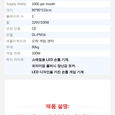
Supply Ability
1000 per month
크기
80*85*210cm
플레이어 수
1
힘
220V/100W
안전 인증
CE
모델
DL-PM16
애플리케이션
오락 게임 센터
무게
80kg
작동 전력
100W
하이 라이트:
,
소매점용 LED 손톱 기계
,
프리미엄 플러시 장난감 포커
LED 디자인을 가진 손톱 게임 기계
제품 설명: