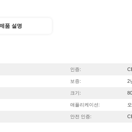
제품 설명
인증:
C
보증:
2
크기:
8
애플리케이션:
오
안전 인증:
C