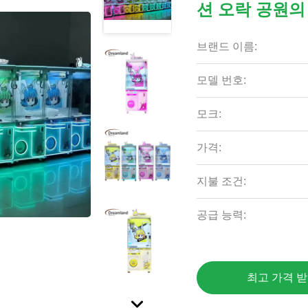
션 오락 공원의
브랜드 이름:
모델 번호:
모크:
가격:
지불 조건:
공급 능력:
최고 가격 