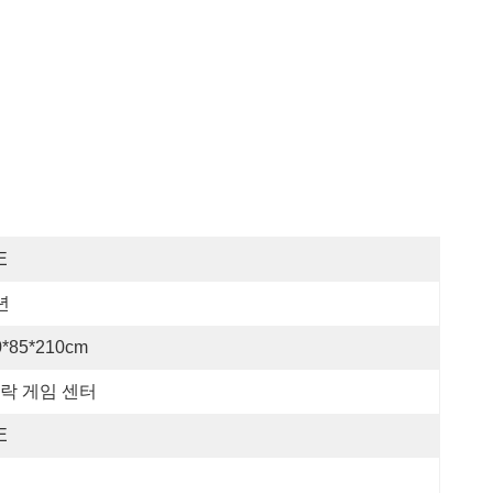
E
년
0*85*210cm
락 게임 센터
E