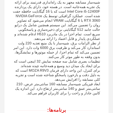
شبیه‌ساز مسابقه مجهز به یک راه‌اندازی قدرتمند برای ارائه
یک تجربه همه‌جانبه است. در هسته خود، دارای یک پردازنده
دستگاه بازی سکه کش
Intel Core i5-12400F است که با 16 گیگابایت حافظه جفت
شده است. عملکرد گرافیکی توسط یک NVIDIA GeForce
تجهیزات نرم زمین بازی
RTX 3060 با 6 گیگابایت VRAM انجام می‌شود که تصاویر
روان را تضمین می‌کند. این سیستم همچنین شامل یک درایو
شبیه‌ساز بازی موتورسیکلت
حالت جامد 512 گیگابایتی برای ذخیره‌سازی و پاسخگویی
سریع است. تمام اجزا در یک مادربرد H510 ادغام شده‌اند و
عملکردی پایدار و قابل اعتماد را ارائه می‌دهند.
شبیه ساز VR 360
از نظر الزامات برق، شبیه‌ساز با یک منبع تغذیه 220 ولت
استاندارد کار می‌کند و ظرفیت برق 6000 وات دارد. این امر
بازی تیراندازی VR Arcade
تضمین می‌کند که تمام اجزا، از جمله موتورها و نمایشگرها،
بدون وقفه به طور موثر کار می‌کنند.
سینما VR
تنظیمات بصری شامل سه صفحه نمایش 32 اینچی است که
برای ایجاد یک میدان دید وسیع و همه‌جانبه چیده شده‌اند.
برای کنترل، این واحد دارای فرمان MOZA R9V3 است که
ماشين بمپر
به دلیل دقت و بازخورد پاسخگو شناخته شده است و تجربه
کلی مسابقه را افزایش می‌دهد.
شبیه ساز مسابقه اتومبیل رانی VR
ابعاد فیزیکی شبیه‌ساز مسابقه 160 سانتی‌متر عرض، 210
سانتی‌متر عمق و 140 سانتی‌متر ارتفاع دارد. این اندازه یک
کابین جادار و راحت را برای کاربران فراهم می‌کند.
برنامه‌ها: