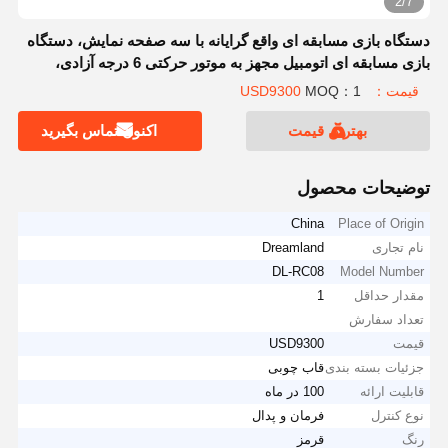
2/7
دستگاه بازی مسابقه ای واقع گرایانه با سه صفحه نمایش، دستگاه
بازی مسابقه ای اتومبیل مجهز به موتور حرکتی 6 درجه آزادی،
صفحه نمایش 32 اینچی، Dreamland شبیه ساز مسابقه ای حرکتی
قیمت：USD9300
MOQ：1
6 محوره
بهترین قیمت
اکنون تماس بگیرید
توضیحات محصول
China
Place of Origin
نام تجاری
Dreamland
DL-RC08
Model Number
مقدار حداقل
1
تعداد سفارش
قیمت
USD9300
جزئیات بسته بندی
قاب چوبی
قابلیت ارائه
100 در ماه
نوع کنترل
فرمان و پدال
رنگ
قرمز