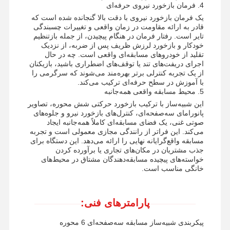
4. فرمان بازخورد نیروی حرفه‌ای
یک فرمان بازخورد نیروی با دقت بالا گنجانده شده است که
قادر به ارائه مقاومت در زمان واقعی و تغییرات چسبندگی
کارخانه تور
کنترل کیفیت
تماس با ما
اخبار
تایر است. رفتار فرمان در هنگام پیچیدن، از جمله بازتنظیم
خودکار و بازخورد لرزش ظریف پس از ضربه، از نزدیک
تقلید از خودروهای مسابقه‌ای واقعی است. چه در حال
اجرای دریفت‌های تند یا توقف‌های اضطراری باشید، بازیکنان
از یک تجربه کنترلی برتر بهره‌مند می‌شوند که سرگرمی را
با آموزش در سطح حرفه‌ای ترکیب می‌کند.
5. محیط مسابقه واقعی همه‌جانبه
همه موارد
درخواست نقل
این شبیه‌ساز با ترکیب بازخورد حرکتی شش محوره، تصاویر
قول
پانورامای سه‌صفحه‌ای، کنترل‌های بازخورد نیرو و جلوه‌های
صوتی غنی، یک فضای مسابقه‌ای کاملاً همه‌جانبه ایجاد
می‌کند. این فراتر از رانندگی مجازی معمولی است و تجربه
دستگاه بازی کودکان
مسابقه واقع‌گرایانه نهایی را ارائه می‌دهد. این دستگاه برای
جذب مشتریان در مکان‌های تجاری یا برآورده کردن
دستگاه بازی مسابقه اتومبیل‌رانی
خواسته‌های پیچیده مسابقه‌دهندگان مشتاق در محیط‌های
خانگی مناسب است.
دستگاه بازي شوتر
دستگاه بازي بازي بليط
پارامترهای فنی:
پیکربندی شبیه‌ساز مسابقه سه‌صفحه‌ای 6 محوره
ماشین بازی پنجه