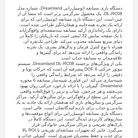
دستگاه بازی مسابقه اتومبیل‌رانی Dreamland، شماره مدل
DL-RC08، یک محصول سرگرمی برتر است که منشأ آن از
چین است. این دستگاه بازی مسابقه اتومبیل‌رانی که برای
ارائه یک تجربه همه‌جانبه و هیجان‌انگیز طراحی شده است،
دارای یک راه‌اندازی آرکید مسابقه سه‌صفحه‌ای واقع‌گرایانه
با یک صفحه نمایش 32 اینچی است که بازیکنان را کاملاً در
دنیای سریع مسابقه مجذوب می‌کند. طراحی تک‌نفره آن،
همراه با نوع کنترل فرمان و پدال‌های بصری، یک تجربه
رانندگی واقعی را ارائه می‌دهد که برای گیمرها و
علاقه‌مندان به مسابقه جذاب است.
یکی از ویژگی‌های برجسته Dreamland DL-RC08، سیستم
موتور حرکتی 6 DOF پیشرفته آن است که حرکات پویا و
دقیقی را ارائه می‌دهد که شرایط رانندگی واقعی را
شبیه‌سازی می‌کند. این فناوری شبیه‌ساز مسابقه 6 محوره
Dreamland، گیم‌پلی را با ارائه بازخورد حرکتی روان بهبود
می‌بخشد و هر چرخش، شتاب و ترمز را فوق‌العاده واقعی
می‌کند. این سطح از واقع‌گرایی برای سالن‌های آرکید، مراکز
سرگرمی و سالن‌های بازی که هدفشان ارائه یک جاذبه به یاد
ماندنی و جذاب برای بازدیدکنندگانشان است، عالی است.
دستگاه بازی مسابقه اتومبیل‌رانی برای انواع موقعیت‌ها و
سناریوهای کاربردی ایده‌آل است. این دستگاه کاملاً در
پارک‌های تفریحی و مراکز سرگرمی خانوادگی قرار
می‌گیرد، جایی که تجهیزات مسابقه‌ای تفریحی با ROI بالا
برای جذب و حفظ مشتریان ضروری است. گیم‌پلی جذاب و