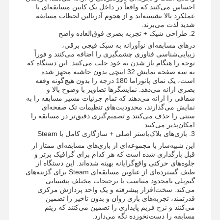
احساس می‌کنند که واقعاً در داخل یک کابین مسابقه‌ای با
عملکرد بالا نشسته‌اند و از هجوم آدرنالین لحظات مسابقه
شدید لذت می‌برند.
2. طراحی شیک + تجربه بصری فوق‌العاده واضح
درهای مسابقه‌ای نوآورانه به سبک قیچی برقی،
زیبایی‌شناسی فناوری چشمگیری را اضافه می‌کنند و فوراً
توجه را هنگام باز شدن به خود جلب می‌کنند. این دستگاه که
به سه صفحه نمایش 32 اینچی بدون حاشیه مجهز شده
است، یک نمای پانوراما 180 درجه را بدون هیچ‌گونه وقفه
بصری ارائه می‌دهد. نمایشگرها تصاویر با وضوح بالا و
شفافی را ارائه می‌دهند که تمام جزئیات مسیر مسابقه را به
نمایش می‌گذارند، محدودیت‌های تنظیمات تک صفحه‌ای
سنتی را حذف می‌کنند و تصمیم‌گیری دقیق‌تر در مسابقه را
امکان‌پذیر می‌کنند.
3. بازی‌های بلاک‌باستر اصلی + سازگاری کامل با Steam
این شبیه‌ساز با مجموعه‌ای از بازی‌های مسابقه‌ای ممتاز از
قبل بارگذاری شده است که هر کدام برای گرافیک برتر و
جلوه‌های حرکتی واقع‌گرایانه بهینه شده‌اند. این دستگاه از
طیف گسترده‌ای از عناوین مسابقه‌ای Steam برای گزینه‌های
گیم‌پلی نامحدود متناسب با ترجیحات مختلف پشتیبانی
می‌کند. سخت‌افزار پیشرفته و یک واحد پردازش مرکزی
خانه
محصولات
فیلم های
دربارهی ما
قدرتمند، تجربه‌های بازی روان و بدون تاخیر را تضمین
می‌کنند و نرخ فریم پایداری را تضمین می‌کنند که ریتم
مسابقه را دست‌نخورده نگه می‌دارد.