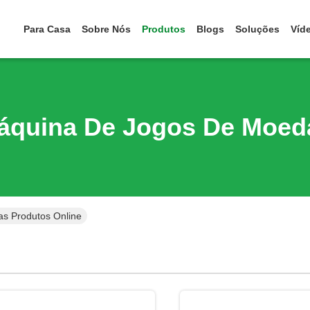
Para Casa
Sobre Nós
Produtos
Blogs
Soluções
Víd
áquina De Jogos De Moed
s Produtos Online