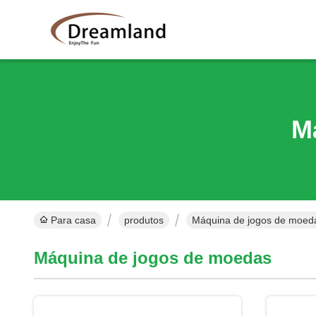
M
Para casa
produtos
Máquina de jogos de moeda
Máquina de jogos de moedas