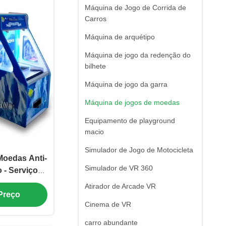
Máquina de Jogo de Corrida de
Carros
Máquina de arquétipo
Máquina de jogo da redenção do
bilhete
Máquina de jogo da garra
Máquina de jogos de moedas
Equipamento de playground
macio
Simulador de Jogo de Motocicleta
Moedas Anti-
Simulador de VR 360
 - Serviço
Atirador de Arcade VR
Preço
Cinema de VR
carro abundante