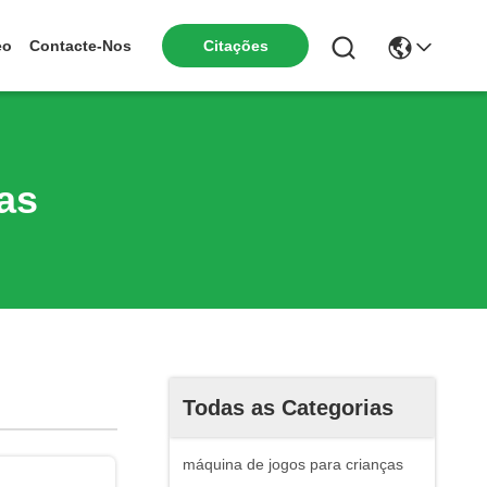
Citações
eo
Contacte-Nos
as
Todas as Categorias
máquina de jogos para crianças