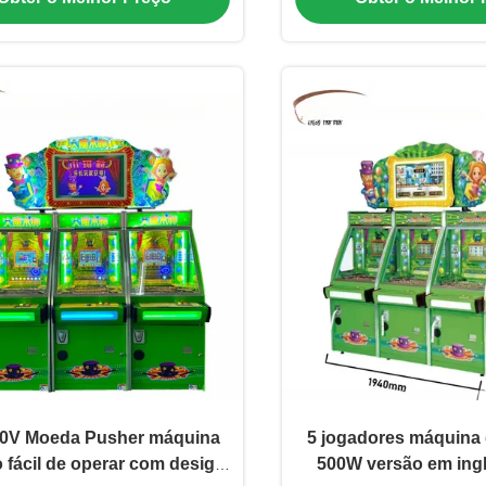
40V Moeda Pusher máquina
5 jogadores máquina
 fácil de operar com design
500W versão em ing