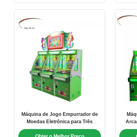
Máquina de Jogo Empurrador de
Máq
Moedas Eletrônica para Três
Arca
Jogadores para Zona de Jogos
Obter o Melhor Preço