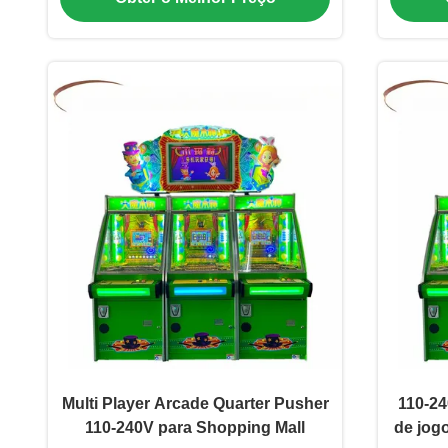
Multi Player Arcade Quarter Pusher
110-2
110-240V para Shopping Mall
de jogo