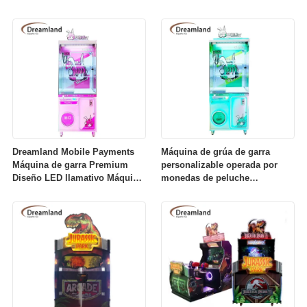
garras Máquina de captura de
juegos moneda / factura /
premios con iluminación LED
opciones de pago de QR
máquina expendedora para
parques de diversiones
Dreamland Mobile Payments
Máquina de grúa de garra
Máquina de garra Premium
personalizable operada por
Diseño LED llamativo Máquina
monedas de peluche
de captura de premios de
atrapadora de juguetes
juguete para tiendas
Impresión de logotipo de
minoristas y zonas de juegos
marca disponible premio
Máquina de garra para lugares
comerciales