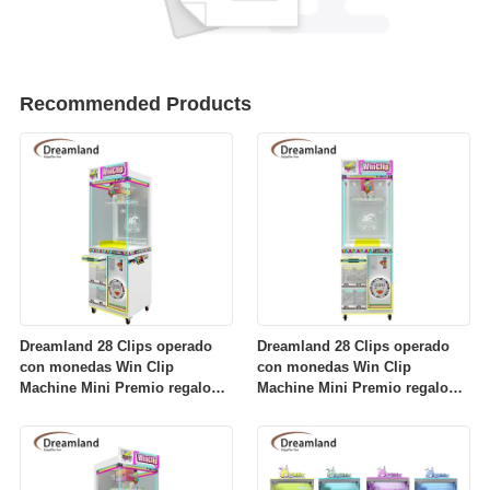
Recommended Products
Dreamland 28 Clips operado
Dreamland 28 Clips operado
con monedas Win Clip
con monedas Win Clip
Machine Mini Premio regalo
Machine Mini Premio regalo
máquina de juego de venta
máquina de juego de venta
automática para arcade tienda
automática para arcade tienda
minorista
minorista