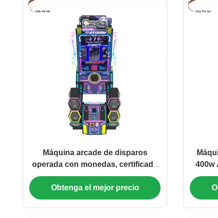
Máquina arcade de disparos
Máqui
operada con monedas, certificado
400w 
CE para centros de entretenimiento
Obtenga el mejor precio
O