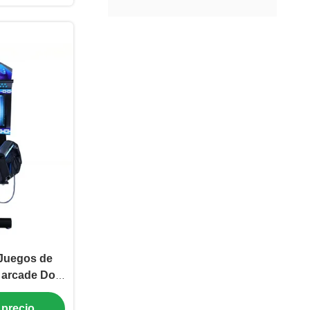
 Juegos de
 arcade Dos
 estéreo 3D
 precio