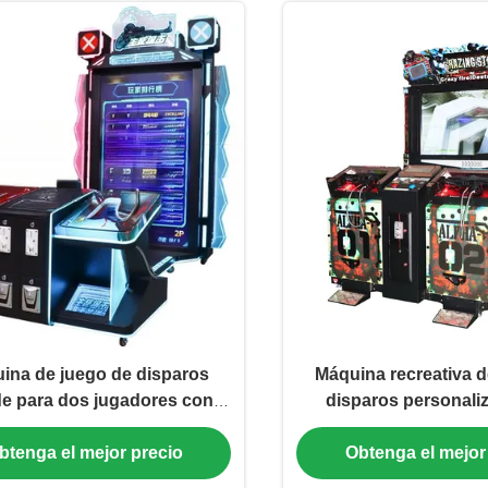
ina de juego de disparos
Máquina recreativa d
e para dos jugadores con
disparos personali
apariencia de lujo
parque de atrac
btenga el mejor precio
Obtenga el mejor