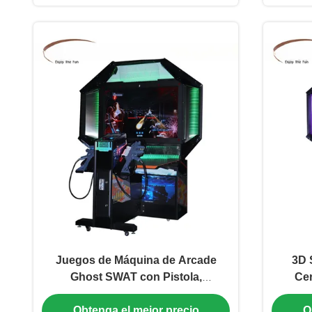
Juegos de Máquina de Arcade
3D 
Ghost SWAT con Pistola,
Cer
Experiencia Real, Operados con
Obtenga el mejor precio
O
Monedas, con Pantalla de 55