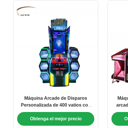
Máquina Arcade de Disparos
Máqu
Personalizada de 400 vatios con
arcad
Idioma Inglés y Chino
Obtenga el mejor precio
O