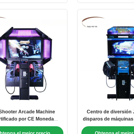
Shooter Arcade Machine
Centro de diversión
tificado por CE Moneda
disparos de máquinas
divertida operada
jugadores con sonido
btenga el mejor precio
Obtenga el mejor