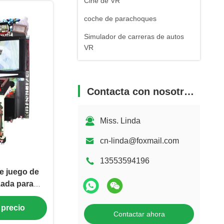
Cine de VR
coche de parachoques
Simulador de carreras de autos
VR
Contacta con nosotros
Miss. Linda
cn-linda@foxmail.com
13553594196
e juego de
zada para
ciones
 precio
Contactar ahora