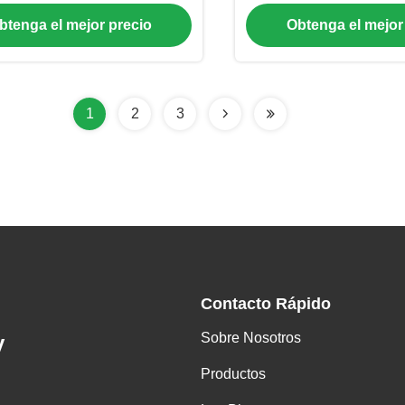
luminoso
btenga el mejor precio
Obtenga el mejor
1
2
3
Contacto Rápido
Sobre Nosotros
y
Productos