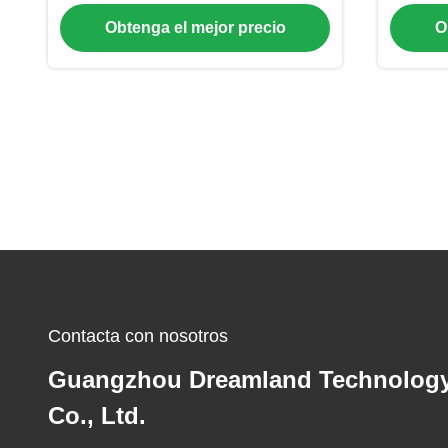
pantalla LCD de alta definición de
Obtenga el mejor precio
O
32 pulgadas
Contacta con nosotros
Guangzhou Dreamland Technolog
Co., Ltd.