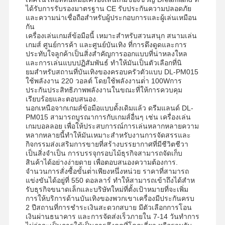
ได้รับการรับรองมาตรฐาน CE รับประกันความปลอดภัย
และความน่าเชื่อถือสําหรับผู้ประกอบการและผู้เล่นเหมือน
กัน
ทัวร์โรงงาน
ควบคุม
ติดต่อเรา
ข่าว
เครื่องเล่นเกมส์ข้อมือนี้ เหมาะสําหรับสวนสนุก สนามเล่น
คุณภาพ
เกมส์ ศูนย์การค้า และศูนย์บันเทิง ที่การดึงดูดและการ
ประทับใจลูกค้าเป็นสิ่งสําคัญการออกแบบที่น่าหลงใหล
และการเล่นแบบปฏิสัมพันธ์ ทําให้มันเป็นตัวเลือกที่นิ
ยมสําหรับสถานที่บันเทิงของครอบครัวตัวแบบ DL-PM015
ใช้พลังงาน 220 วอลต์ โดยใช้พลังงานต่ํา 100Wการ
ประกันประสิทธิภาพพลังงานในขณะที่ให้การควบคุม
เรียบร้อยและตอบสนอง.
ทุกกรณี
ขออ้าง
นอกเหนือจากเกมส์ข้อมือแบบดั้งเดิมแล้ว ดรีมแลนด์ DL-
PM015 สามารถบูรณาการกับเกมส์อื่นๆ เช่น เครื่องเล่น
เกมบอลลอย เพื่อให้ประสบการณ์การเล่นหลากหลายความ
เครื่องเกมสำหรับเด็ก
หลากหลายนี้ทําให้มันเหมาะสําหรับงานการจัดสรรและ
กิจกรรมส่งเสริมการขายที่สร้างบรรยากาศที่มีชีวิตชีวา
เป็นสิ่งจําเป็น การบรรจุกรอบไม้ธุรกิจสามารถจัดเก็บ
เครื่องเล่นเกมแข่งรถ
สินค้าได้อย่างง่ายดาย เพื่อตอบสนองความต้องการ.
จํานวนการสั่งซื้อขั้นต่ําเพียงหนึ่งหน่วย ราคาที่สามารถ
เครื่องยิงปลา
แข่งขันได้อยู่ที่ 550 ดอลลาร์ ทําให้สามารถเข้าถึงได้สําห
รับธุรกิจขนาดเล็กและบริษัทใหม่ที่ตั้งเป้าหมายที่จะเพิ่ม
เครื่องเล่นเกมการซื้อตั๋ว
การให้บริการด้านบันเทิงของพวกเขาเครื่องมีประกันครบ
2 ปีสถานที่การชําระเงินสะดวกสบาย มีตัวเลือกการโอน
เงินผ่านธนาคาร และการจัดส่งเร็วภายใน 7-14 วันทําการ
เครื่องเกมกรงเล็บ