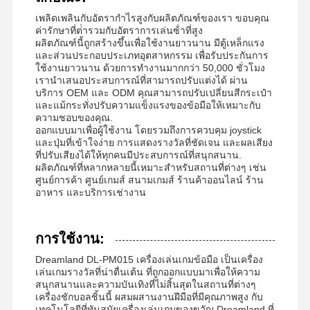
เพลิดเพลินกับอัตรากําไรสูงกับผลิตภัณฑ์ของเรา ขอบคุณ
ค่ารักษาที่ต่ํารวมกับอัตราการเล่นซ้ําที่สูง
ผลิตภัณฑ์นี้ถูกสร้างขึ้นเพื่อใช้งานยาวนาน มีตู้เหล็กแรง
และส่วนประกอบประเภทอุตสาหกรรม เพื่อรับประกันการ
ใช้งานยาวนาน ด้วยการทํางานมากกว่า 50,000 ชั่วโมง
เรานําเสนอประสบการณ์ที่สามารถปรับแต่งได้ ผ่าน
บริการ OEM และ ODM คุณสามารถปรับเปลี่ยนสีกระเป๋า
และแม้กระทั่งปรับความแข็งแรงของข้อมือให้เหมาะกับ
ความชอบของคุณ.
ออกแบบมาเพื่อผู้ใช้งาน โดยรวมถึงการควบคุม joystick
และปุ่มที่เข้าใจง่าย การแสดงรางวัลที่ชัดเจน และผลเสียง
ที่ปรับเสียงได้ให้ทุกคนมีประสบการณ์ที่สนุกสนาน.
ผลิตภัณฑ์ที่หลากหลายนี้เหมาะสําหรับสถานที่ต่างๆ เช่น
ศูนย์การค้า ศูนย์เกมส์ สนามเกมส์ ร้านค้าออนไลน์ ร้าน
อาหาร และบริการเช่างาน
การใช้งาน:
Dreamland DL-PM015 เครื่องเล่นเกมข้อมือ เป็นเครื่อง
บ้าน
ผลิตภัณฑ์
วิดีโอ
เกี่ยวกับเรา
เล่นเกมรางวัลที่น่าตื่นเต้น ที่ถูกออกแบบมาเพื่อให้ความ
สนุกสนานและความบันเทิงที่ไม่สิ้นสุดในสถานที่ต่างๆ
เครื่องชักบอลชิ้นนี้ ผสมผสานงานฝีมือที่มีคุณภาพสูง กับ
เทคโนโลยีที่ทันสมัยเครื่องเล่นเกมของขวัญ Dreamland ที่