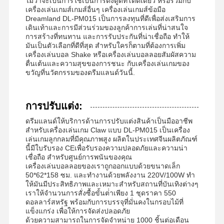
ไม่ว่าจะเป็นการใช้เป็นการดึงดูดที่โดดเดี่ยว หรือรวมกับ
เครื่องเล่นเกมส์เกมส์อื่นๆ เครื่องเล่นเกมส์ข้อมือ
เครื่องเล่นเกมสลักเหรียญ
Dreamland DL-PM015 เป็นการลงทุนที่ดีเพื่อส่งเสริมการ
เดินเท้าและการมีส่วนร่วมของลูกค้าการเล่นที่น่าสนใจ
อุปกรณ์สนามเด็กเล่นอ่อน
การสร้างที่ทนทาน และการรับประกันที่น่าเชื่อถือ ทําให้
มันเป็นตัวเลือกที่ดีที่สุด สําหรับใครก็ตามที่ต้องการเพิ่ม
เครื่องเล่นบอล Shake หรือเครื่องเล่นบอลลอยสัมผัสความ
เกมจำลองมอเตอร์ไซค์
ตื่นเต้นและความสุขของการชนะ กับเครื่องเล่นเกมของ
ขวัญที่นวัตกรรมของดรีมแลนด์วันนี้.
เครื่องจำลอง VR 360
เกมยิง VR
การปรับแต่ง:
โรงภาพยนตร์วีอาร์
ดรีมแลนด์ให้บริการด้านการปรับแต่งสินค้าเป็นมืออาชีพ
สําหรับเครื่องเล่นเกม Claw แบบ DL-PM015 เป็นเครื่อง
เล่นเกมลูกกลมที่มีคุณภาพสูง ผลิตในประเทศจีนผลิตภัณฑ์
รถบัมเปอร์
นี้มีใบรับรอง CEเพื่อรับรองความปลอดภัยและความน่า
เชื่อถือ สําหรับศูนย์การพนันของคุณ
ซิมูเลอเตอร์การแข่งรถ VR
เครื่องเล่นบอลลอยของเราถูกออกแบบด้วยขนาดเล็ก
50*62*158 ซม. และทํางานด้วยพลังงาน 220V/100W ทํา
ให้มันมีประสิทธิภาพและเหมาะสําหรับสถานที่บันเทิงต่างๆ
เราให้จํานวนการสั่งซื้อขั้นต่ําเพียง 1 ชุดราคา 550
ดอลลาร์สหรัฐ พร้อมกับการบรรจุที่มั่นคงในกรอบไม้ที่
แข็งแกร่ง เพื่อให้การจัดส่งปลอดภัย
ด้วยความสามารถในการจัดจําหน่าย 1000 ชิ้นต่อเดือน