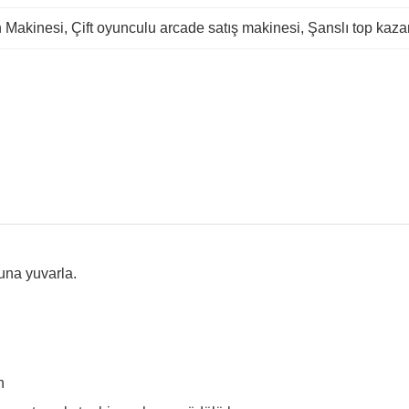
n Makinesi
, 
Çift oyunculu arcade satış makinesi
, 
Şanslı top kaz
una yuvarla.
n