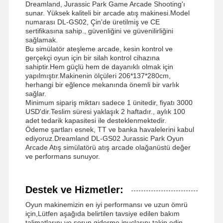
Dreamland, Jurassic Park Game Arcade Shooting'ı
sunar. Yüksek kaliteli bir arcade atış makinesi.Model
numarası DL-GS02, Çin'de üretilmiş ve CE
sertifikasına sahip., güvenliğini ve güvenilirliğini
sağlamak.
Bu simülatör ateşleme arcade, kesin kontrol ve
gerçekçi oyun için bir silah kontrol cihazına
sahiptir.Hem güçlü hem de dayanıklı olmak için
yapılmıştır.Makinenin ölçüleri 206*137*280cm,
herhangi bir eğlence mekanında önemli bir varlık
sağlar.
Minimum sipariş miktarı sadece 1 ünitedir, fiyatı 3000
USD'dir.Teslim süresi yaklaşık 2 haftadır., aylık 100
adet tedarik kapasitesi ile desteklenmektedir.
Ödeme şartları esnek, TT ve banka havalelerini kabul
ediyoruz.Dreamland DL-GS02 Jurassic Park Oyun
Arcade Atış simülatörü atış arcade olağanüstü değer
ve performans sunuyor.
Destek ve Hizmetler:
Oyun makinemizin en iyi performansı ve uzun ömrü
için,Lütfen aşağıda belirtilen tavsiye edilen bakım
talimatlarını ve sorun giderme ipuçlarını takip edin..