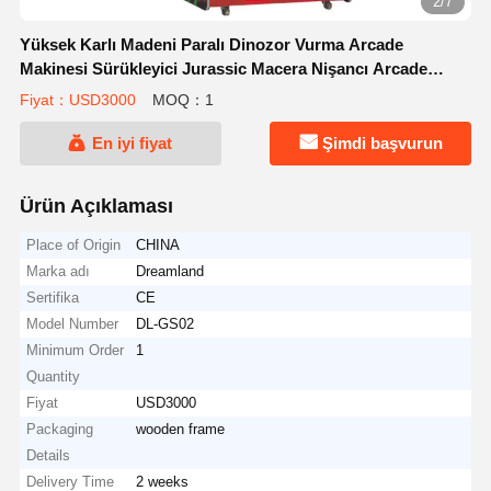
2/7
Yüksek Karlı Madeni Paralı Dinozor Vurma Arcade
Makinesi Sürükleyici Jurassic Macera Nişancı Arcade
Makinesi Oyun Merkezleri İçin Uygun Arcade Salonları
Fiyat：USD3000
MOQ：1
En iyi fiyat
Şimdi başvurun
Ürün Açıklaması
Place of Origin
CHINA
Marka adı
Dreamland
Sertifika
CE
Model Number
DL-GS02
Minimum Order
1
Quantity
Fiyat
USD3000
Packaging
wooden frame
Details
Delivery Time
2 weeks