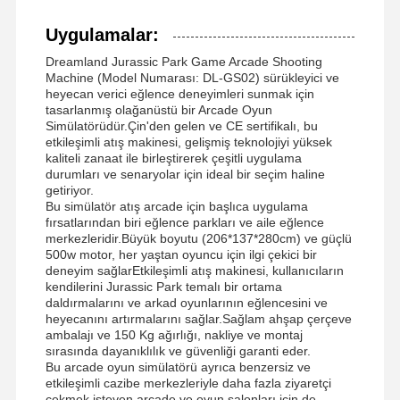
Uygulamalar:
Fabrika Turu
Kalite Kontrol
Bize Ulaşın
Haberler
Dreamland Jurassic Park Game Arcade Shooting
Machine (Model Numarası: DL-GS02) sürükleyici ve
heyecan verici eğlence deneyimleri sunmak için
tasarlanmış olağanüstü bir Arcade Oyun
Simülatörüdür.Çin'den gelen ve CE sertifikalı, bu
etkileşimli atış makinesi, gelişmiş teknolojiyi yüksek
kaliteli zanaat ile birleştirerek çeşitli uygulama
Tüm Servis
Teklif Isteği
durumları ve senaryolar için ideal bir seçim haline
Talepleri
getiriyor.
Bu simülatör atış arcade için başlıca uygulama
fırsatlarından biri eğlence parkları ve aile eğlence
çocuk oyun makinesi
merkezleridir.Büyük boyutu (206*137*280cm) ve güçlü
500w motor, her yaştan oyuncu için ilgi çekici bir
deneyim sağlarEtkileşimli atış makinesi, kullanıcıların
Araba Yarışı Oyun Makinesi
kendilerini Jurassic Park temalı bir ortama
daldırmalarını ve arkad oyunlarının eğlencesini ve
Atıcı arcade makinesi
heyecanını artırmalarını sağlar.Sağlam ahşap çerçeve
ambalajı ve 150 Kg ağırlığı, nakliye ve montaj
Bilet Fedeleme Oyunu Makinesi
sırasında dayanıklılık ve güvenliği garanti eder.
Bu arcade oyun simülatörü ayrıca benzersiz ve
etkileşimli cazibe merkezleriyle daha fazla ziyaretçi
Pençe Oyun Makinesi
çekmek isteyen arcade ve oyun salonları için de