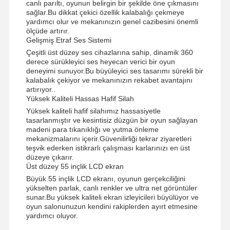
canlı parıltı, oyunun belirgin bir şekilde öne çıkmasını
sağlar.Bu dikkat çekici özellik kalabalığı çekmeye
yardımcı olur ve mekanınızın genel cazibesini önemli
ölçüde artırır.
Gelişmiş Etraf Ses Sistemi
Çeşitli üst düzey ses cihazlarına sahip, dinamik 360
derece sürükleyici ses heyecan verici bir oyun
deneyimi sunuyor.Bu büyüleyici ses tasarımı sürekli bir
kalabalık çekiyor ve mekanınızın rekabet avantajını
artırıyor..
Yüksek Kaliteli Hassas Hafif Silah
Yüksek kaliteli hafif silahımız hassasiyetle
tasarlanmıştır ve kesintisiz düzgün bir oyun sağlayan
madeni para tıkanıklığı ve yutma önleme
mekanizmalarını içerir.Güvenilirliği tekrar ziyaretleri
teşvik ederken istikrarlı çalışması karlarınızı en üst
düzeye çıkarır.
Üst düzey 55 inçlik LCD ekran
Büyük 55 inçlik LCD ekranı, oyunun gerçekciliğini
yükselten parlak, canlı renkler ve ultra net görüntüler
sunar.Bu yüksek kaliteli ekran izleyicileri büyülüyor ve
Ana Sayfa
Ürünler
VİDEOLAR
Hakkımızda
oyun salonunuzun kendini rakiplerden ayırt etmesine
yardımcı oluyor.