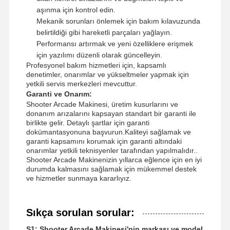
aşınma için kontrol edin.
Mekanik sorunları önlemek için bakım kılavuzunda
belirtildiği gibi hareketli parçaları yağlayın.
Performansı artırmak ve yeni özelliklere erişmek
için yazılımı düzenli olarak güncelleyin.
Profesyonel bakım hizmetleri için, kapsamlı
denetimler, onarımlar ve yükseltmeler yapmak için
yetkili servis merkezleri mevcuttur.
Garanti ve Onarım:
Shooter Arcade Makinesi, üretim kusurlarını ve
donanım arızalarını kapsayan standart bir garanti ile
birlikte gelir. Detaylı şartlar için garanti
dokümantasyonuna başvurun.Kaliteyi sağlamak ve
garanti kapsamını korumak için garanti altındaki
onarımlar yetkili teknisyenler tarafından yapılmalıdır..
Shooter Arcade Makinenizin yıllarca eğlence için en iyi
durumda kalmasını sağlamak için mükemmel destek
ve hizmetler sunmaya kararlıyız.
Sıkça sorulan sorular:
S1: Shooter Arcade Makinesi'nin markası ve model