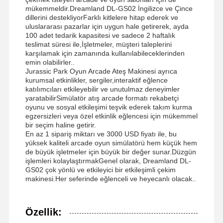
mükemmeldir.Dreamland DL-GS02 İngilizce ve Çince
madeni para itme oyun makinesi
dillerini destekliyorFarklı kitlelere hitap ederek ve
uluslararası pazarlar için uygun hale getirerek, ayda
Yumuşak Oyun Alanı Ekipmanı
100 adet tedarik kapasitesi ve sadece 2 haftalık
teslimat süresi ile,İşletmeler, müşteri taleplerini
karşılamak için zamanında kullanılabileceklerinden
Motosiklet Oyunu Simülatörü
emin olabilirler..
Jurassic Park Oyun Arcade Ateş Makinesi ayrıca
VR 360 Simülatörü
kurumsal etkinlikler, sergiler,interaktif eğlence
katılımcıları etkileyebilir ve unutulmaz deneyimler
VR Arcade Nişancı
yaratabilirSimülatör atış arcade formatı rekabetçi
oyunu ve sosyal etkileşimi teşvik ederek takım kurma
egzersizleri veya özel etkinlik eğlencesi için mükemmel
Sanal Gerçeklik Sineması
bir seçim haline getirir.
En az 1 sipariş miktarı ve 3000 USD fiyatı ile, bu
Çarpıcı Araç
yüksek kaliteli arcade oyun simülatörü hem küçük hem
de büyük işletmeler için büyük bir değer sunar.Düzgün
VR Araba Yarış Simülatörü
işlemleri kolaylaştırmakGenel olarak, Dreamland DL-
GS02 çok yönlü ve etkileyici bir etkileşimli çekim
makinesi.Her seferinde eğlenceli ve heyecanlı olacak..
Özellik: