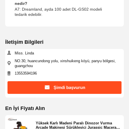
nedir?
A7: Dreamland, ayda 100 adet DL-GS02 modeli
tedarik edebilir.
İletişim Bilgileri
Miss. Linda
NO.30, huancundong yolu, xinshuikeng köyü, panyu bölgesi,
guangzhou
13553594196
Şimdi başvurun
En İyi Fiyatı Alın
Yüksek Karlı Madeni Paralı Dinozor Vurma
Arcade Makinesi Sürükleyici Jurassic Macera