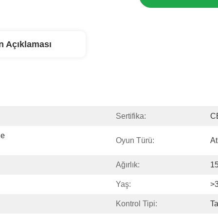
n Açıklaması
Sertifika:
C
e 
Oyun Türü:
At
Ağırlık:
1
Yaş:
>3
Kontrol Tipi:
Ta