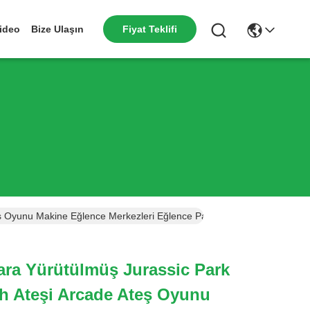
Fiyat Teklifi
ideo
Bize Ulaşın
eş Oyunu Makine Eğlence Merkezleri Eğlence Parkları Ve Aile Eğlence Y
Para Yürütülmüş Jurassic Park
h Ateşi Arcade Ateş Oyunu