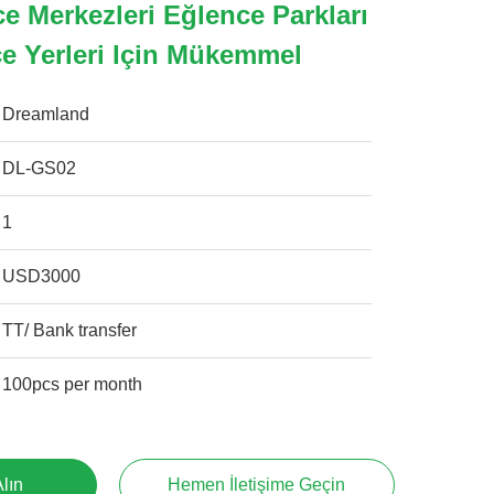
e Merkezleri Eğlence Parkları
ce Yerleri Için Mükemmel
Dreamland
DL-GS02
1
USD3000
TT/ Bank transfer
100pcs per month
Alın
Hemen İletişime Geçin