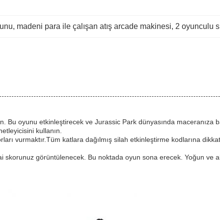
yunu
, 
madeni para ile çalışan atış arcade makinesi
, 
2 oyunculu s
in. Bu oyunu etkinleştirecek ve Jurassic Park dünyasında maceranıza ba
etleyicisini kullanın.
ları vurmaktır.Tüm katlara dağılmış silah etkinleştirme kodlarına dikka
ai skorunuz görüntülenecek. Bu noktada oyun sona erecek. Yoğun ve aks