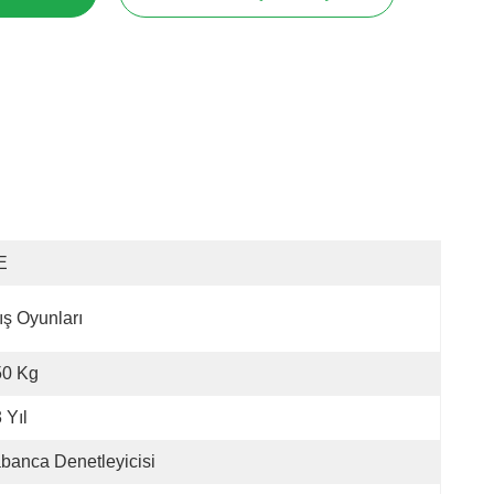
E
ış Oyunları
50 Kg
 Yıl
banca Denetleyicisi