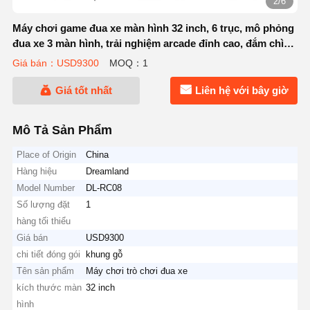
2/6
Máy chơi game đua xe màn hình 32 inch, 6 trục, mô phỏng
đua xe 3 màn hình, trải nghiệm arcade đỉnh cao, đắm chìm
cho trung tâm trò chơi
Giá bán：USD9300
MOQ：1
Giá tốt nhất
Liên hệ với bây giờ
Mô Tả Sản Phẩm
Place of Origin
China
Hàng hiệu
Dreamland
Model Number
DL-RC08
Số lượng đặt
1
hàng tối thiểu
Giá bán
USD9300
chi tiết đóng gói
khung gỗ
Tên sản phẩm
Máy chơi trò chơi đua xe
kích thước màn
32 inch
hình