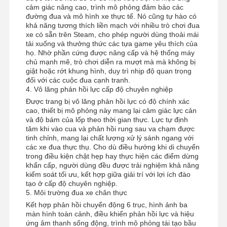
cảm giác nâng cao, trình mô phỏng đảm bảo các
đường đua và mô hình xe thực tế. Nó cũng tự hào có
khả năng tương thích liền mạch với nhiều trò chơi đua
xe có sẵn trên Steam, cho phép người dùng thoải mái
tải xuống và thưởng thức các tựa game yêu thích của
Tham Quan
Kiểm Soát
Liên Hệ
Tin Tức
họ. Nhờ phần cứng được nâng cấp và hệ thống máy
Nhà Máy
Chất Lượng
Chúng Tôi
chủ mạnh mẽ, trò chơi diễn ra mượt mà mà không bị
giật hoặc rớt khung hình, duy trì nhịp độ quan trọng
đối với các cuộc đua cạnh tranh.
4. Vô lăng phản hồi lực cấp độ chuyên nghiệp
Được trang bị vô lăng phản hồi lực có độ chính xác
cao, thiết bị mô phỏng này mang lại cảm giác lực cản
Tất Cả Các
Yêu Cầu Báo
và độ bám của lốp theo thời gian thực. Lực tự định
Trường Hợp
Giá
tâm khi vào cua và phản hồi rung sau va chạm được
tinh chỉnh, mang lại chất lượng xử lý sánh ngang với
các xe đua thực thụ. Cho dù điều hướng khi di chuyển
trong điều kiện chật hẹp hay thực hiện các điểm dừng
máy trò chơi trẻ em
khẩn cấp, người dùng đều được trải nghiệm khả năng
kiểm soát tối ưu, kết hợp giữa giải trí với lợi ích đào
Máy chơi trò chơi đua xe
tạo ở cấp độ chuyên nghiệp.
5. Môi trường đua xe chân thực
máy chơi game bắn súng
Kết hợp phản hồi chuyển động 6 trục, hình ảnh ba
màn hình toàn cảnh, điều khiển phản hồi lực và hiệu
Máy chơi mua vé
ứng âm thanh sống động, trình mô phỏng tái tạo bầu