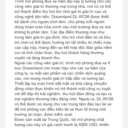
Trình mô phỏng đua xe hiện đại này lý tưởng cho các
công viên giải trí thương mại trong nhà, nơi nó có thể
trở thành điểm thu hút lớn nhờ giá trị giải trí cao và
công nghệ tiên tiến. Dreamland DL-RC08 được thiết
kế dành cho người chơi đơn, cho phép mỗi người
dùng hoàn toàn hòa mình vào môi trường đua xe mà
không bị phân tâm. Các địa điểm thương mại như
trung tâm giải trí gia đình, khu trò chơi điện tử và khu
trò chơi có thể được hưởng lợi rất nhiều từ chiếc máy
cao cấp này, mang đến sự kết hợp độc đáo giữa niềm
vui và tính chân thực, thu hút khách hàng thường
xuyên và tăng doanh thu.
Ngoài các công viên giải trí, trình mô phỏng đua xe 6
trục Dreamland còn hoàn hảo cho các sự kiện của
công ty, ra mắt sản phẩm và các chiến dịch quảng
cáo, nơi mong muốn giải trí hấp dẫn và tương tác.
Thiết lập ba màn hình bắt mắt và khả năng chuyển
động chân thực khiến nó trở thành một công cụ tuyệt
vời để tiếp thị trải nghiệm, thu hút đám đông và tạo ra
trải nghiệm thương hiệu đáng nhớ. Ngoài ra, DL-RC08
có thể được sử dụng cho các trung tâm đào tạo lái xe
để mô phỏng các điều kiện lái xe thực tế trong môi
trường an toàn, được kiểm soát.
Được sản xuất tại Trung Quốc, bộ mô phỏng chất
lượng cao này có giá cạnh tranh là 9300 USD, khiến