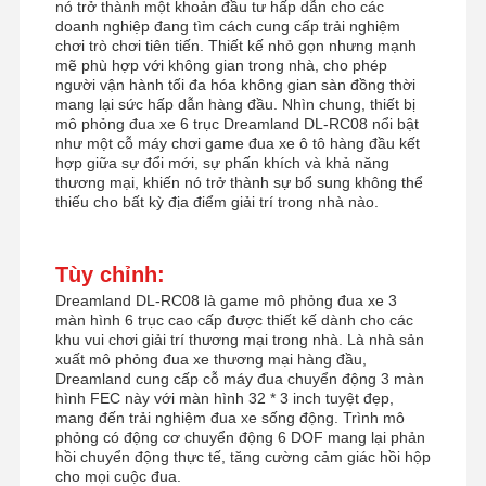
nó trở thành một khoản đầu tư hấp dẫn cho các
doanh nghiệp đang tìm cách cung cấp trải nghiệm
chơi trò chơi tiên tiến. Thiết kế nhỏ gọn nhưng mạnh
mẽ phù hợp với không gian trong nhà, cho phép
người vận hành tối đa hóa không gian sàn đồng thời
mang lại sức hấp dẫn hàng đầu. Nhìn chung, thiết bị
mô phỏng đua xe 6 trục Dreamland DL-RC08 nổi bật
như một cỗ máy chơi game đua xe ô tô hàng đầu kết
hợp giữa sự đổi mới, sự phấn khích và khả năng
thương mại, khiến nó trở thành sự bổ sung không thể
thiếu cho bất kỳ địa điểm giải trí trong nhà nào.
Tùy chỉnh:
Dreamland DL-RC08 là game mô phỏng đua xe 3
màn hình 6 trục cao cấp được thiết kế dành cho các
khu vui chơi giải trí thương mại trong nhà. Là nhà sản
xuất mô phỏng đua xe thương mại hàng đầu,
Dreamland cung cấp cỗ máy đua chuyển động 3 màn
hình FEC này với màn hình 32 * 3 inch tuyệt đẹp,
mang đến trải nghiệm đua xe sống động. Trình mô
phỏng có động cơ chuyển động 6 DOF mang lại phản
hồi chuyển động thực tế, tăng cường cảm giác hồi hộp
cho mọi cuộc đua.