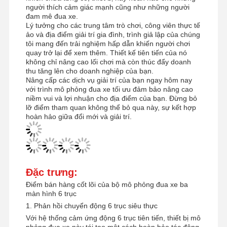
người thích cảm giác mạnh cũng như những người
đam mê đua xe.
Lý tưởng cho các trung tâm trò chơi, công viên thực tế
ảo và địa điểm giải trí gia đình, trình giả lập của chúng
tôi mang đến trải nghiệm hấp dẫn khiến người chơi
quay trở lại để xem thêm. Thiết kế tiên tiến của nó
không chỉ nâng cao lối chơi mà còn thúc đẩy doanh
thu tăng lên cho doanh nghiệp của bạn.
Nâng cấp các dịch vụ giải trí của bạn ngay hôm nay
với trình mô phỏng đua xe tối ưu đảm bảo nâng cao
niềm vui và lợi nhuận cho địa điểm của bạn. Đừng bỏ
lỡ điểm tham quan không thể bỏ qua này, sự kết hợp
hoàn hảo giữa đổi mới và giải trí.
Đặc trưng:
Điểm bán hàng cốt lõi của bộ mô phỏng đua xe ba
màn hình 6 trục
1. Phản hồi chuyển động 6 trục siêu thực
Với hệ thống cảm ứng động 6 trục tiên tiến, thiết bị mô
phỏng đua xe này tái tạo một cách hoàn hảo tác động