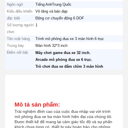
Ngôn ngữ
Tiếng AnhTrung Quốc
Kiểu điều khiển
Vô lăng và bàn đạp
đặc biệt
Động cơ chuyển động 6 DOF
Số lượng người
1
chơi
Tên mặt hàng
Trình mô phỏng đua xe 3 màn hình 6 trục
Trưng bày
Màn hình 32*3 inch
Điểm nổi bật:
,
Máy chơi game đua xe 32 inch
,
Arcade mô phỏng đua xe 6 trục
Trò chơi đua xe đắm chìm 3 màn hình
Mô tả sản phẩm:
Trải nghiệm đỉnh cao của cuộc đua nhập vai với trình
mô phỏng đua xe ba màn hình hiện đại của chúng tôi.
Được thiết kế để mang lại cảm giác tốc độ và sự phấn
khích chưa từng có, thiết bị này hoàn hảo cho những