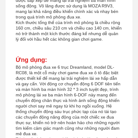
được sắp xếp để mang lại trải nghiệm ba màn hình
sống động. Vô lăng được sử dụng là MOZA R9V3,
mang lại khả năng điều khiển chính xác và nhạy bén
trong quá trình mô phỏng đua xe.
Kích thước tổng thể của trình mô phỏng là chiều rộng
160 cm, chiều sâu 210 cm và chiều cao 140 cm, khiến
nó trở thành một kích thước đáng kể nhưng dễ quản
lý đối với hầu hết các không gian chơi game.
Ứng dụng:
Bộ mô phỏng đua xe 6 trục Dreamland, model DL-
RC08, là một cỗ máy chơi game đua xe ô tô đặc biệt
được thiết kế để mang lại trải nghiệm lái xe hấp dẫn
và gay cấn. Với động cơ chuyển động 6 DOF tiên tiến
và màn hình ba màn hình 32 * 3 inch tuyệt đẹp, trình
mô phỏng lái xe ba màn hình 6-DOF này mang đến
chuyển động chân thực và hình ảnh sống động khiến
người chơi say mê ngay từ khi họ ngồi xuống. Hệ
thống chuyển động sáu trục phức tạp của nó tái tạo
các chuyển động năng động của một chiếc xe đua
thực sự, khiến nó trở nên hoàn hảo cho những người
tìm kiếm cảm giác mạnh cũng như những người đam
mê đua xe.