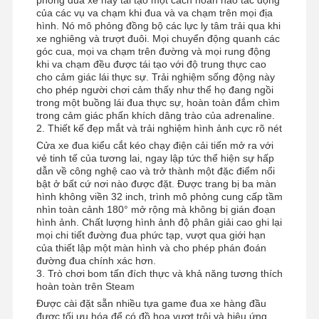
của các vụ va chạm khi đua và va chạm trên mọi địa
hình. Nó mô phỏng đồng bộ các lực ly tâm trải qua khi
xe nghiêng và trượt đuôi. Mọi chuyển động quanh các
góc cua, mọi va chạm trên đường và mọi rung động
khi va chạm đều được tái tạo với độ trung thực cao
cho cảm giác lái thực sự. Trải nghiệm sống động này
cho phép người chơi cảm thấy như thể họ đang ngồi
trong một buồng lái đua thực sự, hoàn toàn đắm chìm
trong cảm giác phấn khích dâng trào của adrenaline.
2. Thiết kế đẹp mắt và trải nghiệm hình ảnh cực rõ nét
Cửa xe đua kiểu cắt kéo chạy điện cải tiến mở ra với
vẻ tinh tế của tương lai, ngay lập tức thể hiện sự hấp
dẫn về công nghệ cao và trở thành một đặc điểm nổi
bật ở bất cứ nơi nào được đặt. Được trang bị ba màn
hình không viền 32 inch, trình mô phỏng cung cấp tầm
nhìn toàn cảnh 180° mở rộng mà không bị gián đoạn
hình ảnh. Chất lượng hình ảnh độ phân giải cao ghi lại
mọi chi tiết đường đua phức tạp, vượt qua giới hạn
của thiết lập một màn hình và cho phép phán đoán
đường đua chính xác hơn.
3. Trò chơi bom tấn đích thực và khả năng tương thích
Nhà
Sản Phẩm
Video
Về Chúng
hoàn toàn trên Steam
Tôi
Được cài đặt sẵn nhiều tựa game đua xe hàng đầu
được tối ưu hóa để có đồ họa vượt trội và hiệu ứng