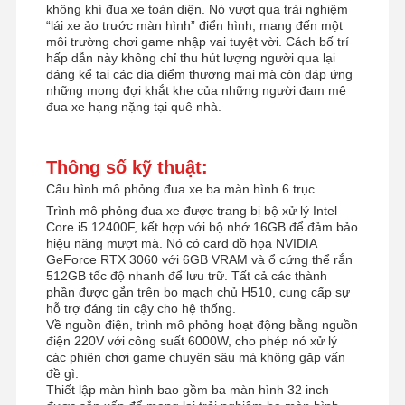
không khí đua xe toàn diện. Nó vượt qua trải nghiệm
Máy trò chơi móng vuốt
“lái xe ảo trước màn hình” điển hình, mang đến một
môi trường chơi game nhập vai tuyệt vời. Cách bố trí
hấp dẫn này không chỉ thu hút lượng người qua lại
Máy chơi máy đẩy tiền xu
đáng kể tại các địa điểm thương mại mà còn đáp ứng
những mong đợi khắt khe của những người đam mê
Thiết bị sân chơi mềm
đua xe hạng nặng tại quê nhà.
Trình mô phỏng trò chơi xe máy
Thông số kỹ thuật:
Trình mô phỏng VR 360
Cấu hình mô phỏng đua xe ba màn hình 6 trục
Trình mô phỏng đua xe được trang bị bộ xử lý Intel
VR Arcade Shooter
Core i5 12400F, kết hợp với bộ nhớ 16GB để đảm bảo
hiệu năng mượt mà. Nó có card đồ họa NVIDIA
Rạp chiếu phim VR
GeForce RTX 3060 với 6GB VRAM và ổ cứng thể rắn
512GB tốc độ nhanh để lưu trữ. Tất cả các thành
Chiếc xe đâm
phần được gắn trên bo mạch chủ H510, cung cấp sự
hỗ trợ đáng tin cậy cho hệ thống.
Về nguồn điện, trình mô phỏng hoạt động bằng nguồn
VR Car Racing Simulator
điện 220V với công suất 6000W, cho phép nó xử lý
các phiên chơi game chuyên sâu mà không gặp vấn
đề gì.
Thiết lập màn hình bao gồm ba màn hình 32 inch