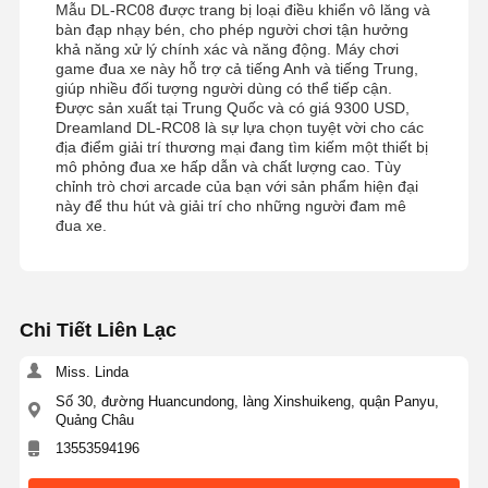
Mẫu DL-RC08 được trang bị loại điều khiển vô lăng và
bàn đạp nhạy bén, cho phép người chơi tận hưởng
khả năng xử lý chính xác và năng động. Máy chơi
game đua xe này hỗ trợ cả tiếng Anh và tiếng Trung,
giúp nhiều đối tượng người dùng có thể tiếp cận.
Được sản xuất tại Trung Quốc và có giá 9300 USD,
Dreamland DL-RC08 là sự lựa chọn tuyệt vời cho các
địa điểm giải trí thương mại đang tìm kiếm một thiết bị
mô phỏng đua xe hấp dẫn và chất lượng cao. Tùy
chỉnh trò chơi arcade của bạn với sản phẩm hiện đại
này để thu hút và giải trí cho những người đam mê
đua xe.
Chi Tiết Liên Lạc
Miss. Linda
Số 30, đường Huancundong, làng Xinshuikeng, quận Panyu,
Quảng Châu
13553594196