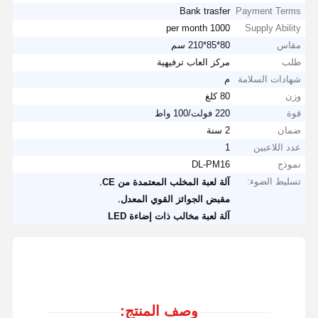
Bank trasfer
Payment Terms
1000 per month
Supply Ability
مقاس
80*85*210 سم
طلب
مركز العاب ترفيهية
شهادات السلامة
م
وزن
80 كلغ
قوة
220 فولت/100 واط
ضمان
2 سنة
عدد اللاعبين
1
نموذج
DL-PM16
تسليط الضوء:
,
آلة لعبة المخلب المعتمدة من CE
,
مقبض الجوائز القوي المعدل
آلة لعبة مخالب ذات إضاءة LED
وصف المنتج: