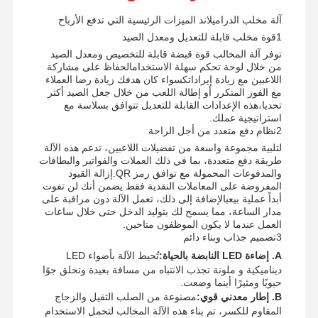
آلة مخلب الدراميلاند الميزات الرئيسية التي تدفع الأرباح
1قوة مخلب قابلة للتعديل ومعدل الصيد
توفر آلة المخالب قوة قبضة قابلة للتخصيص ومعدل الصيد
من خلال لوحة تحكم سهلة الاستخدامالحفاظ على مشاركة
اللاعبين مع زيادة إيراداتكسواء كان هدفك زيادة رضا العملاء
مع الفوز المتكرر أو إطالة اللعب من خلال جعل الصيد أكثر
تحديا،هذه الإعدادات القابلة للتعديل تتوافق بسلاسة مع
استراتيجية عملك.
2نظام دفع متعدد من أجل الراحة
لتلبية مجموعة واسعة من تفضيلات اللاعبين، تدعم هذه الآلة
طريقة دفع متعددة، بما في ذلك العملات والفواتير والبطاقات
والمدفوعات المحمولة مع توافق رمز QR.إزالة القيود
المفروضة على المعاملات النقدية فقط يضمن أنك لن تفوت
أبداً عملية بيعبالإضافة إلى ذلك، تعمل الآلة دون مراقبة على
مدار الساعة، مما يسمح لك بتوليد الدخل حتى خلال ساعات
العمل عندما لا يكون الموظفون متاحين.
3تصميم جذاب وبناء دائم
A. إضاءة LED النابضة بالحياة:
تُحيط الآلة بأضواء LED
ديناميكية و ملونة تجذب الانتباه من مسافة بعيدة وتخلق جوًا
حيويًا ومثيرًا أينما وضعت.
B. إطار معدني قوي:
مصنوعة من الصلب الثقيل والزجاج
المقاوم للكسر، تم بناء هذه الآلة المخالب لتحمل الاستخدام