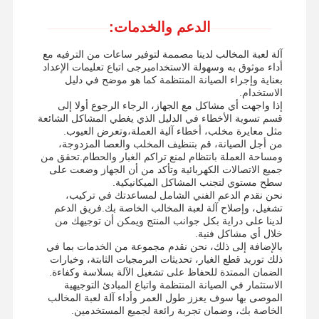
الدعم والخدمات:
آلة لعبة المخالب لدينا مصممة لتوفير ساعات من الترفيه مع
أداء موثوق به وسهولة الاستخداميرجى اتباع تعليمات الإعداد
بعناية وإجراء الصيانة المنتظمة كما هو موضح في دليل
الاستخدام.
إذا واجهت أي مشاكل مع الجهاز، الرجاء الرجوع أولا إلى
قسم تسوية الأخطاء في الدليل الذي يغطي المشاكل الشائعة
مثل معايرة مخلب، أخطاء آلية العملة،وتعرض العيوب.
من أجل الصيانة، قم بتنظيف المخلب والعصا المزدوجة،
ومساحة العملة بانتظام لمنع تراكم الغبار والحطام.تحقق من
جميع الاتصالات الكهربائية وتأكد من أن الجهاز وضعت على
سطح مستوي لتجنب المشاكل الميكانيكية.
نحن نقدم الدعم الفني الشامل لمساعدتك في تركيب،
تشغيل، وإصلاح آلة لعبة المخالب الخاصة بك.فريق الدعم
لدينا على دراية بكل جوانب المنتج ويمكن أن توجيهك من
خلال أي مشاكل فنية.
بالإضافة إلى ذلك، نحن نقدم مجموعة من الخدمات بما في
ذلك توريد قطع الغيار، تحديثات البرمجيات الثابتة، وخيارات
الضمان الممتدة للحفاظ على تشغيل الآلة بسلاسة وكفاءة.
الاستثمار في الصيانة المنتظمة واتباع المبادئ التوجيهية
الموصى بها سوف يعزز طول العمر وأداء آلة لعبة المخالب
الخاصة بك، وضمان تجربة رائعة لجميع المستخدمين.