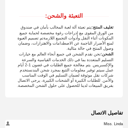
التعبئة والشحن:
تغليف المنتج:
يتم تعبئة آلة لعبة المخالب بأمان في صندوق
من الورق المقوى مع إدراجات رغوة مخصصة لحماية جميع
المكونات أثناء النقل.وأدوات التجميع اللازمةتم تصميم العبوة
لمنع الأضرار الناجمة عن الاصطدامات والاهتزازات، وضمان
وصول المنتج في حالة مثالية.
الشحن:
نحن نقدم الشحن في جميع أنحاء العالم مع خيارات
التسليم المتعددة بما في ذلك الخدمات القياسية والسرعة
والإكسبريس. يتم معالجة جميع الطلبات في غضون 1-2 أيام
عمل.سيتم توفير معلومات التتبع بمجرد شحن البندنستخدم
شركات نقل موثوقة لضمان التسليم في الوقت المناسب
والآمن. للطلبات الكبيرة أو الشحنات الكبيرة، يرجى الاتصال
بفريق المبيعات لدينا للحصول على حلول الشحن المخصصة.
تفاصيل الاتصال
Miss. Linda