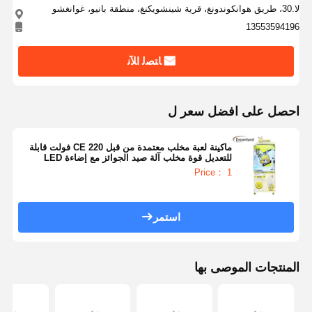
لا.30، طريق هوانكوندونغ، قرية شينشويكنغ، منطقة بانيو، غوانغشو
13553594196
ﺎﺘﺼﻟ ﺍﻶﻧ
احصل على افضل سعر ل
ماكينة لعبة مخلب معتمدة من قبل CE 220 فولت قابلة
للتعديل قوة مخلب آلة صيد الجوائز مع إضاءة LED
Price： 1
استمر
المنتجات الموصى بها