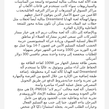
هذه الآلة لعبة مخالب مثالية لمجموعة واسعة من المناسبات
والسيناريوهات سواء كانت تستخدم في قاعات الألعاب أو
مراكز التسوق أو المتنزهات أو مراكز الترفيه العائليةيجذب
اللاعبين من جميع الأعمار الذين يتوقون لاختبار حظهم
جولة في
ضبط الجودة
اتصل بنا
أخبار
ومهاراتهمآلة لعبة الهدايا Dreamland مثالية أيضاً لحفلات مثل
المعمل
حفلات عيد الميلاد،حيث يمكن أن تكون بمثابة محور للمتعة
التفاعلية والإثارة الفائزة.
وبالإضافة إلى ذلك، آلة لعبة مخالب دريم لاند هي خيار ممتاز
للشركات التي تسعى لتعزيز مشاركة العملاء.أو مناطق
الانتظار لتسلية الضيوف وزيادة حركة المشيوتضمن حزمة
الخشب الصلبة التسليم الآمن في غضون 7-14 يوما عمل مع
قدرة التوريد من 1000 وحدة في الشهر.تتوفر بسهولة
جميع القضايا
طلب اقتباس
للطلبات منخفضة إلى وحدة واحدة بسعر تنافسي 300 دولار
أمريكي.
يضمن طاقة تشغيل الجهاز من 100W كفاءة الطاقة مع
آلة لعبة الأطفال
الحفاظ على أداء سلس وموثوق به. غالبًا ما تستخدم آلة
Dreamland لعبة الهدايا كآلة لعبة كرة محظوظة ،إضافة
آلة لعبة سباق السيارات
طبقة إضافية من الإثارة من خلال الجمع بين الفرصة والمهارة
في تجربة واحدة جذابةشروط الدفع عن طريق التحويل
المصرفي تجعل عملية الشراء مباشرة وآمنة.
آلة ألعاب الرماية
باختصار، آلة لعبة مخالب "دريم لاند" DL-PM016 هي منتج
عالي الجودة ومعتمد من قبل منظمة الإتحاد الأوروبييقدم
آلة لعبة استرداد التذاكر
تجربة جذابة وتفاعلية تجذب الحشود وترفع من عامل
المرحإن بناءه القوي، جنبا إلى جنب مع التسليم الفعال
آلة لعبة المخلب
وخيارات الطلب المرنة، يجعله استثمارًا ذكيًا لأي شخص