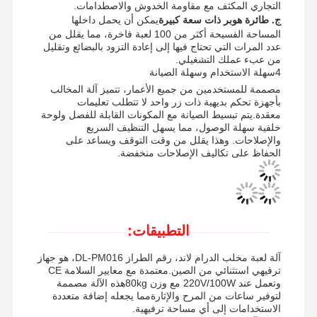
التجاري المكثف مع مقاومة الخدوش والاصطدامات.
ج. طائرة هوبر ذات سعة كبيرة
يمكن أن يحمل داخلها
المساحة الفسيحة أكثر من 100 لعبة فاخرة، مما يقلل من
عدد المرات التي تحتاج فيها إلى إعادة التزود بالبضائع وتقليل
من عبء عملك التشغيلي.
4سهلة الاستخدام وسهلة الصيانة
مصممة للمستخدمين من جميع الأعمار، تتميز آلة المخالب
بأجهزة تحكم بديهية ذات زر واحد لا تتطلب تعليمات
معقدة.يتم تبسيط الصيانة مع المكونات القابلة للفصل ولوحة
خلفية سهلة الوصول، مما يسهل التنظيف السريع
والإصلاحات. وهذا يقلل من وقت التوقف ويساعد على
الحفاظ على تكاليف الإصلاحات منخفضة.
التطبيقات:
آلة لعبة مخلب الدرام لاند، رقم الطراز DL-PM016، هو جهاز
ترفيهي استثنائي من الصين.معتمدة مع معايير السلامة CE
منزل
المنتجات
أشرطة فيديو
حول بنا
وتعمل عند 220V/100W مع وزن 80kgهذه الآلة مصممة
لتوفير ساعات من المرح والإثارةمما يجعله إضافة متعددة
الاستخدامات إلى أي مساحة ترفيهية.