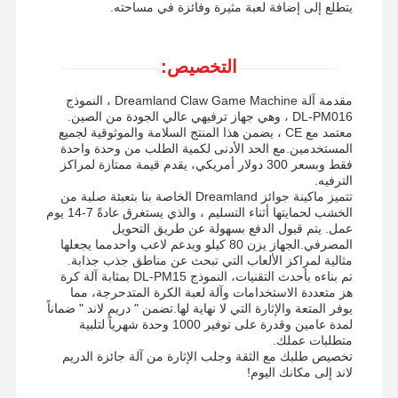
يتطلع إلى إضافة لعبة مثيرة وفائزة في مساحته.
آلة لعب القطع النقدية
معدات الملعب الناعمة
التخصيص:
محاكي لعبة الدراجة النارية
مقدمة آلة Dreamland Claw Game Machine ، النموذج
DL-PM016 ، وهي جهاز ترفيهي عالي الجودة من الصين.
معتمد مع CE ، يضمن هذا المنتج السلامة والموثوقية لجميع
VR 360 محاكي
المستخدمين.مع الحد الأدنى لكمية الطلب من وحدة واحدة
فقط وبسعر 300 دولار أمريكي، يقدم قيمة ممتازة لمراكز
VR Arcade Shooter
الترفيه.
تتميز ماكينة جوائز Dreamland الخاصة بنا بتعبئة صلبة من
VR سينما
الخشب لحمايتها أثناء التسليم ، والذي يستغرق عادةً 7-14 يوم
عمل. يتم قبول الدفع بسهولة عن طريق التحويل
المصرفي.الجهاز يزن 80 كيلو ويدعم لاعب واحدمما يجعلها
سيارة المصد
مثالية لمراكز الألعاب التي تبحث عن مناطق جذب جذابة.
تم بناءه بأحدث التقنيات، النموذج DL-PM15 بمثابة آلة كرة
محاكي سباقات السيارات
هز متعددة الاستخدامات وآلة لعبة الكرة المتدحرجة، مما
يوفر المتعة والإثارة التي لا نهاية لها.تضمن " دريم لاند " ضماناً
لمدة عامين وقدرة على توفير 1000 وحدة شهرياً لتلبية
متطلبات عملك.
تخصيص طلبك مع الثقة وجلب الإثارة من آلة جائزة الدريم
لاند إلى مكانك اليوم!