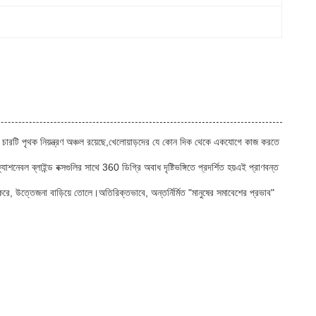
ো চারটি পৃথক নিয়ন্ত্রণ অঞ্চল রয়েছে,খেলোয়াড়দের যে কোন দিক থেকে একযোগে কাজ করতে
নেবল ব্লাইন্ড বক্সগুলির সাথে 360 ডিগ্রি অবাধ দৃষ্টিভঙ্গিতে প্রদর্শিত হয়এই প্রাণবন্ত
 করে, উত্তেজনা বাড়িয়ে তোলে।অতিরিক্তভাবে, অন্তর্নির্মিত "মানুষের সমাবেশের প্রভাব"