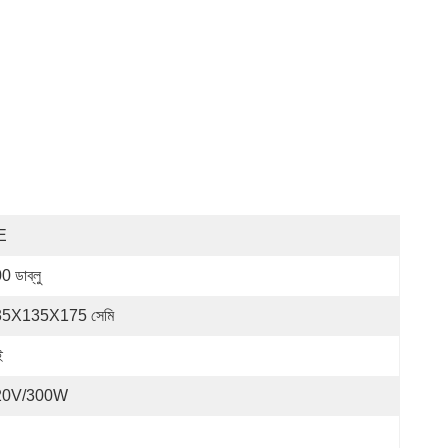
E
0 ডাব্লু
35X135X175 সেমি
ই
20V/300W