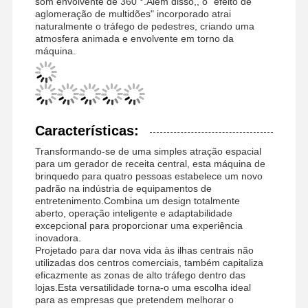
som envolvente de 360 °.Além disso,, o "efeito de
aglomeração de multidões" incorporado atrai
naturalmente o tráfego de pedestres, criando uma
atmosfera animada e envolvente em torno da
máquina.
Características:
Transformando-se de uma simples atração espacial
para um gerador de receita central, esta máquina de
brinquedo para quatro pessoas estabelece um novo
padrão na indústria de equipamentos de
entretenimento.Combina um design totalmente
aberto, operação inteligente e adaptabilidade
excepcional para proporcionar uma experiência
inovadora.
Projetado para dar nova vida às ilhas centrais não
utilizadas dos centros comerciais, também capitaliza
Casa
Produtos
Vídeos
Quem
eficazmente as zonas de alto tráfego dentro das
Somos
lojas.Esta versatilidade torna-o uma escolha ideal
para as empresas que pretendem melhorar o