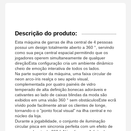
Descrição do produto:
Esta máquina de garras de ilha central de 4 pessoas
possui um design totalmente aberto a 360 °, servindo
como sua peça central espacial.permitindo que os
jogadores operem simultaneamente de qualquer
direçãoEsta configuração cria um ambiente dinâmico
cheio de emoção interativa de todos os lados.
Na parte superior da máquina, uma faixa circular de
neon arco-íris realça o seu apelo visual,
complementada por quatro painéis de vidro
temperado de alta definição.bonecas adoráveis e
cativantes ao lado de caixas blindas da moda são
exibidos em uma visão 360 ° sem obstáculosEste ecrã
vívido pode facilmente atrair os clientes de longe,
tornando-o o "ponto focal visual" na ilha central e no
núcleo da loja.
Durante a jogabilidade, o conjunto de iluminação
circular pisca em sincronia perfeita com um efeito de