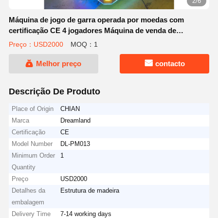
2/6
Máquina de jogo de garra operada por moedas com
certificação CE 4 jogadores Máquina de venda de
guindastes de garra Arcade Equipamento de
Preço：USD2000
MOQ：1
entretenimento Ideal para centros de diversão e diversão
familiar
Melhor preço
contacto
Descrição De Produto
Place of Origin
CHIAN
Marca
Dreamland
Certificação
CE
Model Number
DL-PM013
Minimum Order
1
Quantity
Preço
USD2000
Detalhes da
Estrutura de madeira
embalagem
Delivery Time
7-14 working days