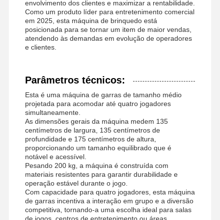
envolvimento dos clientes e maximizar a rentabilidade.
Como um produto líder para entretenimento comercial
em 2025, esta máquina de brinquedo está
posicionada para se tornar um item de maior vendas,
atendendo às demandas em evolução de operadores
Fábrica
Controle De
Fale
Notícias
e clientes.
Qualidade
Conosco
Parâmetros técnicos:
Esta é uma máquina de garras de tamanho médio
projetada para acomodar até quatro jogadores
simultaneamente.
Todos Os
Pedir Um
As dimensões gerais da máquina medem 135
Casos
Orçamento
centímetros de largura, 135 centímetros de
profundidade e 175 centímetros de altura,
proporcionando um tamanho equilibrado que é
máquina de jogos para crianças
notável e acessível.
Pesando 200 kg, a máquina é construída com
Máquina de Jogo de Corrida de Carros
materiais resistentes para garantir durabilidade e
operação estável durante o jogo.
Com capacidade para quatro jogadores, esta máquina
Máquina de arquétipo
de garras incentiva a interação em grupo e a diversão
competitiva, tornando-a uma escolha ideal para salas
Máquina de jogo da redenção do bilhete
de jogos, centros de entretenimento ou áreas