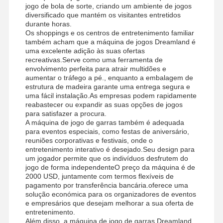
jogo de bola de sorte, criando um ambiente de jogos
diversificado que mantém os visitantes entretidos
durante horas.
Os shoppings e os centros de entretenimento familiar
também acham que a máquina de jogos Dreamland é
uma excelente adição às suas ofertas
recreativas.Serve como uma ferramenta de
envolvimento perfeita para atrair multidões e
aumentar o tráfego a pé., enquanto a embalagem de
estrutura de madeira garante uma entrega segura e
uma fácil instalação.As empresas podem rapidamente
reabastecer ou expandir as suas opções de jogos
para satisfazer a procura.
A máquina de jogo de garras também é adequada
para eventos especiais, como festas de aniversário,
reuniões corporativas e festivais, onde o
entretenimento interativo é desejado.Seu design para
um jogador permite que os indivíduos desfrutem do
jogo de forma independenteO preço da máquina é de
2000 USD, juntamente com termos flexíveis de
pagamento por transferência bancária.oferece uma
solução económica para os organizadores de eventos
e empresários que desejam melhorar a sua oferta de
entretenimento.
Além disso, a máquina de jogo de garras Dreamland