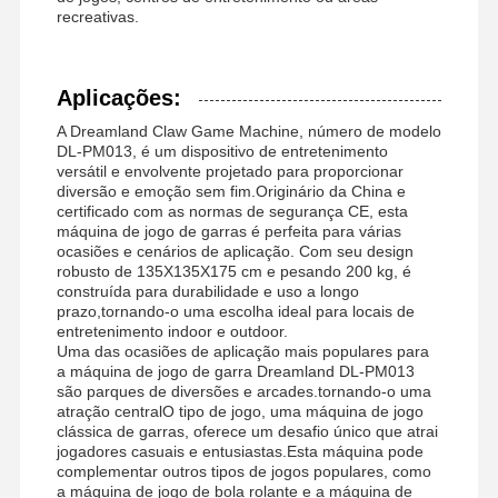
recreativas.
Máquina de jogo da garra
Máquina de jogos de moedas
Aplicações:
Equipamento de playground macio
A Dreamland Claw Game Machine, número de modelo
DL-PM013, é um dispositivo de entretenimento
Simulador de Jogo de Motocicleta
versátil e envolvente projetado para proporcionar
diversão e emoção sem fim.Originário da China e
certificado com as normas de segurança CE, esta
Simulador de VR 360
máquina de jogo de garras é perfeita para várias
ocasiões e cenários de aplicação. Com seu design
Atirador de Arcade VR
robusto de 135X135X175 cm e pesando 200 kg, é
construída para durabilidade e uso a longo
Cinema de VR
prazo,tornando-o uma escolha ideal para locais de
entretenimento indoor e outdoor.
Uma das ocasiões de aplicação mais populares para
carro abundante
a máquina de jogo de garra Dreamland DL-PM013
são parques de diversões e arcades.tornando-o uma
Simulador de corridas de carros VR
atração centralO tipo de jogo, uma máquina de jogo
clássica de garras, oferece um desafio único que atrai
jogadores casuais e entusiastas.Esta máquina pode
complementar outros tipos de jogos populares, como
a máquina de jogo de bola rolante e a máquina de