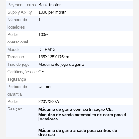
Payment Terms
Bank trasfer
Supply Ability
1000 per month
Número de
1
jogadores
Poder
100w
operacional
Modelo
DL-PM13
Tamanho
135X135X175cm
Tipo de jogo
Máquina de jogo da garra
Certificações de
CE
segurança
Período de
Um ano
garantia
Poder
220V/300W
Realçar:
,
Máquina de garra com certificação CE
Máquina de venda automática de garra para 4
jogadores
,
Máquina de garra arcade para centros de
diversão