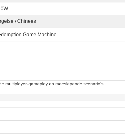
20W
gelse \ Chinees
edemption Game Machine
de multiplayer-gameplay en meeslepende scenario's.