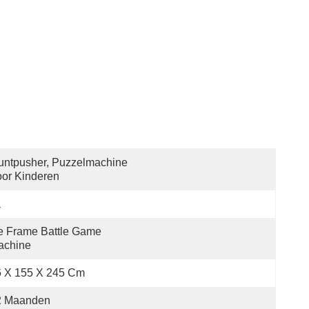
ntpusher, Puzzelmachine 
or Kinderen
a
e Frame Battle Game 
achine
6 X 155 X 245 Cm
2 Maanden