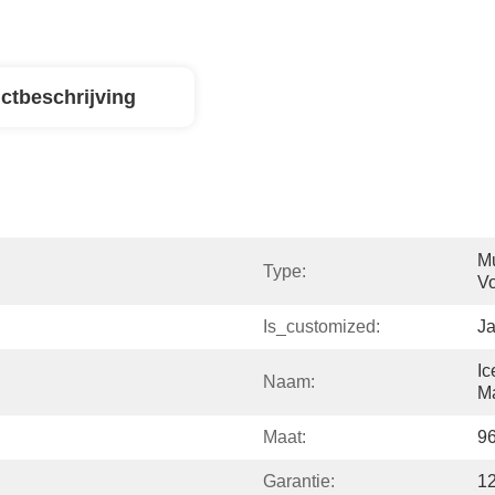
ctbeschrijving
Mu
Type:
Vo
Is_customized:
J
Ic
Naam:
M
Maat:
9
Garantie:
1