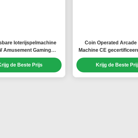
bare loterijspelmachine
Coin Operated Arcad
W Amusement Gaming
Machine CE gecertificeer
Machines
met dubbele hame
rijg de Beste Prijs
Krijg de Beste Pri