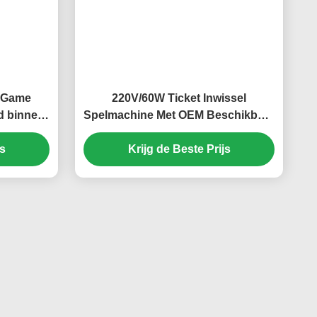
e Game
220V/60W Ticket Inwissel
d binnen
Spelmachine Met OEM Beschikbaar
r
300kg
js
Krijg de Beste Prijs