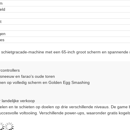
cm
eld
t
gen
ees
 schietgracade-machine met een 65-inch groot scherm en spannende mu
controllers
 sneeuw en farao's oude toren
en op volledig scherm en Golden Egg Smashing
 landelijke verkoop
elen en te schieten op doelen op drie verschillende niveaus. De game
ccesvolle voltooiing. Verschillende power-ups, waaronder gratis koge