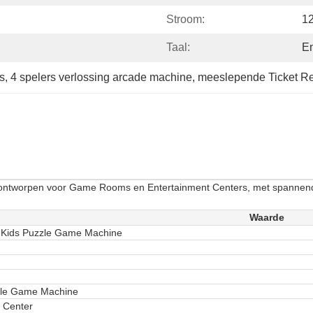
Stroom:
1
Taal:
En
s
, 
4 spelers verlossing arcade machine
, 
meeslepende Ticket R
is ontworpen voor Game Rooms en Entertainment Centers, met spannen
Waarde
 Kids Puzzle Game Machine
tle Game Machine
 Center