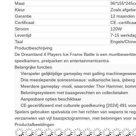
Maat
96*155*245
Kleur
Zoals afgebe
Garantie
12 maanden
Certificaat
CE -certificaa
Stroom
120W
Levertijd
7-15 werkda
Taal
Engels/Chin
Productbeschrijving
De Dreamland 4 Players Ice Frame Battle is een muntbewerkte
speelkamers, pretparken en entertainmentcentra.
Belangrijke functies
Vierspeler gelijktijdige gameplay met gatling machinegeweer
Drie meeslepende scènesniveaus: vulkanische lava, ijsberg
Meerdere gameplay -modi, waaronder Thor Hammer, bomm
Beloningssysteem met baasgevechten en collectietaken
Aanpasbare opties beschikbaar
CE gecertificeerd met culturele goedkeuring [2024] 491 voor
Spelers gebruiken spelvaluta om het richten van wapens te reg
verzamelen van vijf baaspictogrammen, met beloningen voor su
Productafbeeldingen