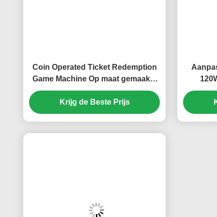
Coin Operated Ticket Redemption
Aanpas
Game Machine Op maat gemaakte
120
ondersteuning ODM OEM
Krijg de Beste Prijs
K