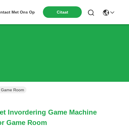
Citaat
ntact Met Ons Op
or Game Room
ket Invordering Game Machine
oor Game Room