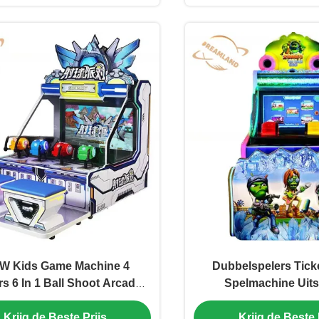
W Kids Game Machine 4
Dubbelspelers Tick
rs 6 In 1 Ball Shoot Arcade
Spelmachine Uit
Machine
Buitenontwe
Krijg de Beste Prijs
Krijg de Beste 