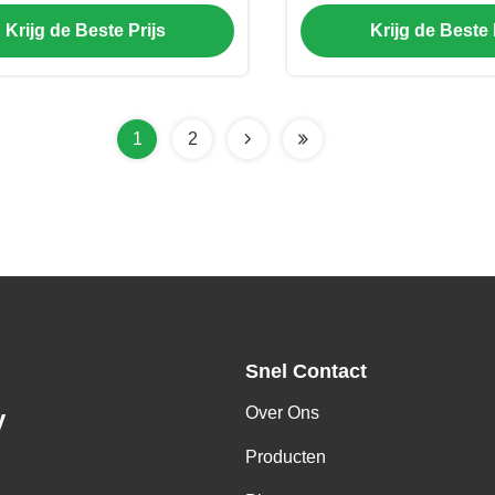
dubbelspelers
voor Meerdere Talen Vo
Krijg de Beste Prijs
Krijg de Beste 
1
2
Snel Contact
Over Ons
y
Producten