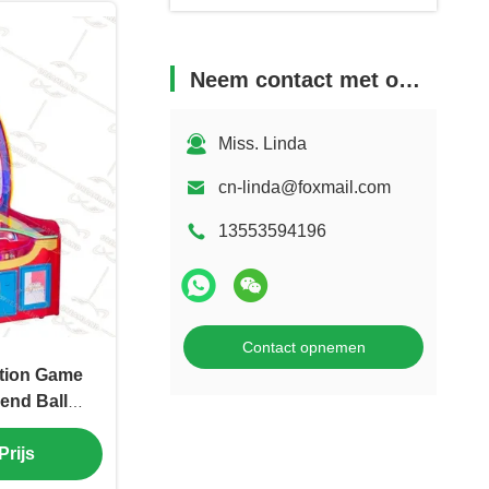
Neem contact met ons op
Miss. Linda
cn-linda@foxmail.com
13553594196
Contact opnemen
tion Game
end Ball
me
Prijs