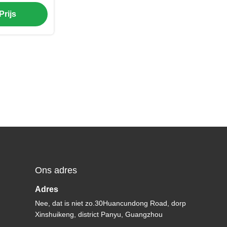
or 4 Spelers
Prijs
Ons adres
Adres
Nee, dat is niet zo.30Huancundong Road, dorp
Xinshuikeng, district Panyu, Guangzhou