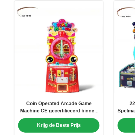
Coin Operated Arcade Game
22
Machine CE gecertificeerd binnen
Spelma
met dubbele hamer
Krijg de Beste Prijs