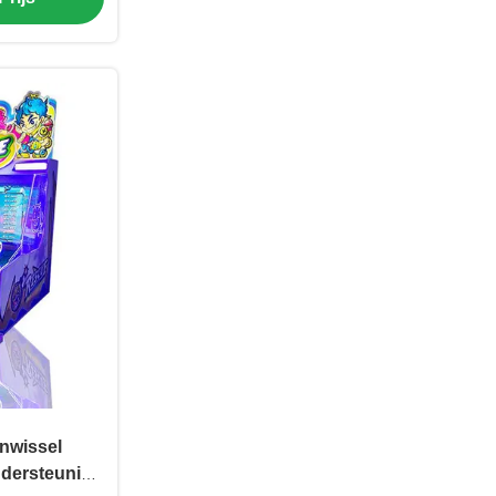
nwissel
dersteuning