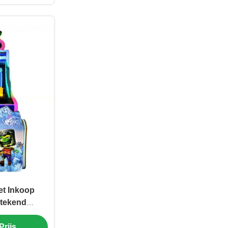
et Inkoop
stekend
rp
Prijs