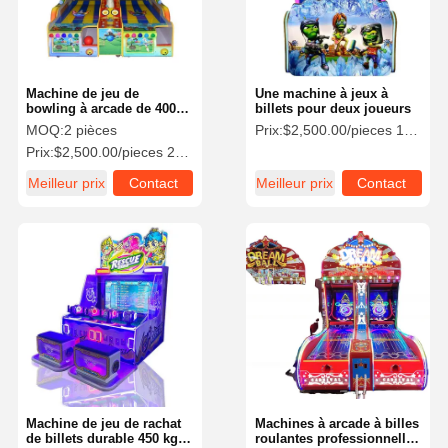
Machine de jeu de
Une machine à jeux à
bowling à arcade de 400W
billets pour deux joueurs
Machine de bowling à
MOQ:
2 pièces
Prix:
$2,500.00/pieces 1-4 pieces
pièce avec écran LCD HD
Prix:
$2,500.00/pieces 2-4 pieces
de 42 pouces
Meilleur prix
Contact
Meilleur prix
Contact
Aperçu
Produits
Vidéos
A Propos De
Nous
Machine de jeu de rachat
Machines à arcade à billes
de billets durable 450 kg
roulantes professionnelles