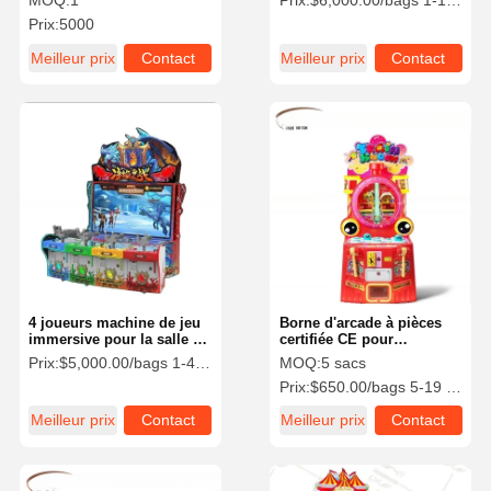
MOQ:
1
Prix:
$6,000.00/bags 1-19 bags
OEM
Prix:
5000
Meilleur prix
Contact
Meilleur prix
Contact
4 joueurs machine de jeu
Borne d'arcade à pièces
immersive pour la salle de
certifiée CE pour
jeu
l'intérieur avec double
Prix:
$5,000.00/bags 1-4 bags
MOQ:
5 sacs
marteau
Prix:
$650.00/bags 5-19 bags
Meilleur prix
Contact
Meilleur prix
Contact