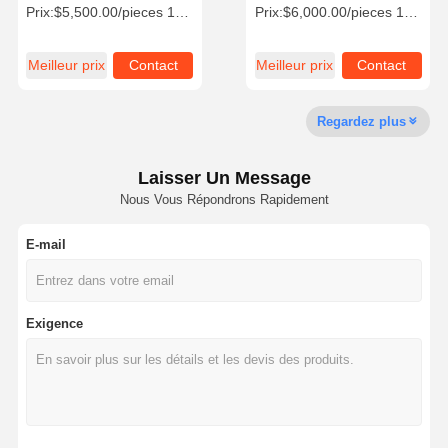
Support multilingue pour
à double joueurs
Prix:
$5,500.00/pieces 1-4 pieces
Prix:
$6,000.00/pieces 1-4 pieces
4 joueurs
Meilleur prix
Contact
Meilleur prix
Contact
Visite D'usine
Contrôle De
Contact
Nouvelles
La Qualité
Regardez plus
Laisser Un Message
Nous Vous Répondrons Rapidement
Tous Les Cas
Demande De
Soumission
E-mail
machine à jeux pour enfants
Machine de jeu de course automobile
Exigence
appareil de tir
Machine de jeu de rachat de billet
Machine de jeu de griffe