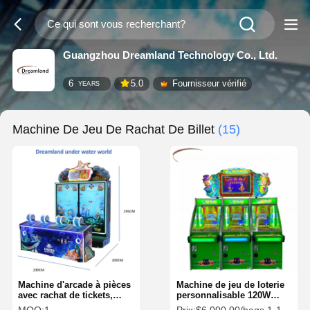
Guangzhou Dreamland Technology Co., Ltd.
6
5.0
Fournisseur vérifié
YEARS
Machine De Jeu De Rachat De Billet
(15)
Machine d'arcade à pièces
Machine de jeu de loterie
avec rachat de tickets,
personnalisable 120W
support personnalisé ODM
pour divertissement