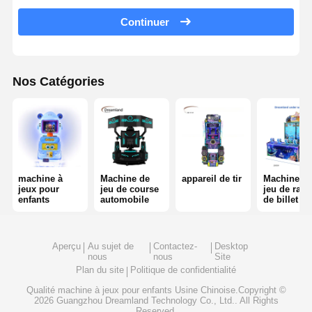
Continuer
machine à jouer à des jeux de jetons
Équipement de terrain de jeux
Nos Catégories
Simulateur de jeu de moto
Simulateur de VR 360
Jeu de tir d'arcade en VR
Cinéma de VR
machine à
Machine de
appareil de tir
Machine d
jeux pour
jeu de course
jeu de rach
enfants
automobile
de billet
voiture de butoir
VR simulateur de course automobile
Aperçu
Au sujet de
Contactez-
Desktop
nous
nous
Site
Plan du site
Politique de confidentialité
Qualité
machine à jeux pour enfants
Usine Chinoise.Copyright ©
2026 Guangzhou Dreamland Technology Co., Ltd.. All Rights
Reserved.