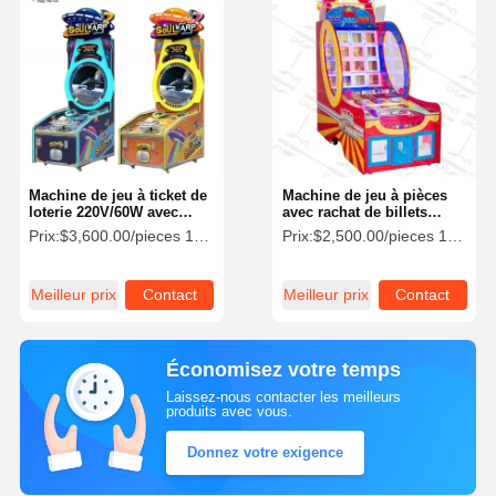
Machine de jeu à ticket de
Machine de jeu à pièces
loterie 220V/60W avec
avec rachat de billets
OEM disponible 300kg
220V, jeu Ball Monster
Prix:
$3,600.00/pieces 1-19 pieces
Prix:
$2,500.00/pieces 1-4 pieces
Meilleur prix
Contact
Meilleur prix
Contact
Économisez votre temps
Laissez-nous contacter les meilleurs
produits avec vous.
Donnez votre exigence