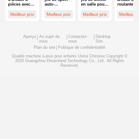
pièces avec
auto-
en salle pour
roulantes
rachat de
développée
un seul joueur
profession
tickets,
400w
avec des
à double
Meilleur prix
Meilleur prix
Meilleur prix
Meilleur p
support
Basketball
performances
joueurs
personnalisé
Arcade
stables
ODM OEM
Aperçu
Au sujet de
Contactez-
Desktop
nous
nous
Site
Plan du site
Politique de confidentialité
Qualité
machine à jeux pour enfants
Usine Chinoise.Copyright ©
2026 Guangzhou Dreamland Technology Co., Ltd.. All Rights
Reserved.