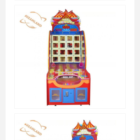
machine à jouer à des jeux de jetons
Équipement de terrain de jeux
Simulateur de jeu de moto
Simulateur de VR 360
Jeu de tir d'arcade en VR
Cinéma de VR
voiture de butoir
VR simulateur de course automobile