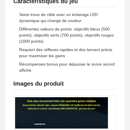
Caractéristiques du jeu
Seize trous de cible avec un éclairage LED
dynamique qui change de couleur
Visite D'usine
Contrôle De
Contact
Nouvelles
La Qualité
Différentes valeurs de points: objectifs bleus (500
points), objectifs verts (700 points), objectifs rouges
(1000 points)
Requiert des réflexes rapides et des lancers précis
pour maximiser les gains.
Tous Les Cas
Demande De
Récompenses bonus pour dépasser le score record
Soumission
affiché
machine à jeux pour enfants
Images du produit
Machine de jeu de course automobile
appareil de tir
Machine de jeu de rachat de billet
Machine de jeu de griffe