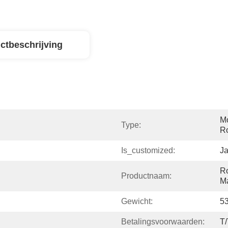
ctbeschrijving
Mo
Type:
Ro
Is_customized:
J
Ro
Productnaam:
M
Gewicht:
5
Betalingsvoorwaarden:
T/