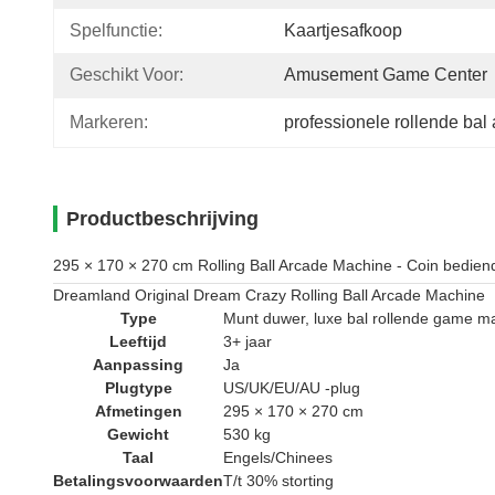
Spelfunctie:
Kaartjesafkoop
Geschikt Voor:
Amusement Game Center
Markeren:
professionele rollende ba
Productbeschrijving
295 × 170 × 270 cm Rolling Ball Arcade Machine - Coin bedien
Dreamland Original Dream Crazy Rolling Ball Arcade Machine
Type
Munt duwer, luxe bal rollende game m
Leeftijd
3+ jaar
Aanpassing
Ja
Plugtype
US/UK/EU/AU -plug
Afmetingen
295 × 170 × 270 cm
Gewicht
530 kg
Taal
Engels/Chinees
Betalingsvoorwaarden
T/t 30% storting