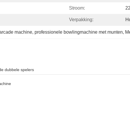
Stroom:
2
Verpakking:
H
l arcade machine
, 
professionele bowlingmachine met munten
, 
Me
de dubbele spelers
achine