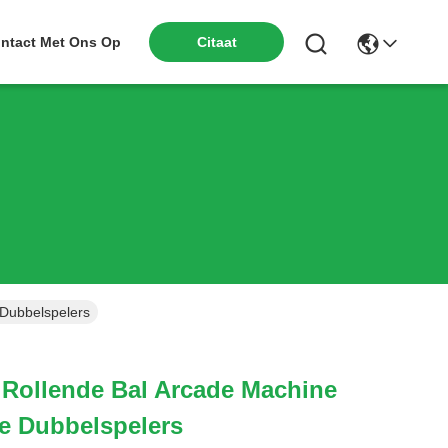
Citaat
ntact Met Ons Op
 Dubbelspelers
 Rollende Bal Arcade Machine
e Dubbelspelers