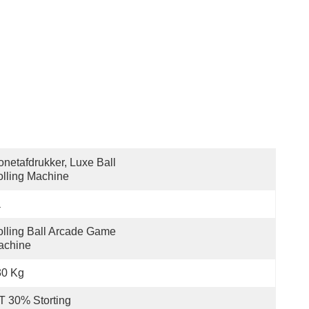
netafdrukker, Luxe Ball 
lling Machine
a
lling Ball Arcade Game 
achine
30 Kg
t 30% Storting