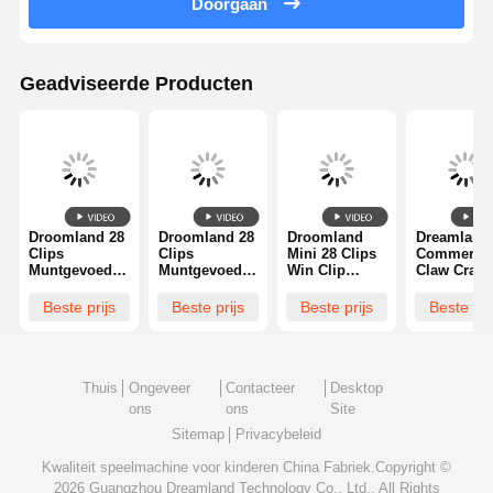
Doorgaan
Geadviseerde Producten
Droomland 28
Droomland 28
Droomland
Dreamland
Clips
Clips
Mini 28 Clips
Commercia
Muntgevoede
Muntgevoede
Win Clip
Claw Crane
Win Clip
Win Clip
Verkoopautom
Machine
Machine Mini
Machine Mini
aat
Verstelbare
Beste prijs
Beste prijs
Beste prijs
Beste pri
Prijs Cadeau
Prijs Cadeau
Muntgestuurd
Claw Stren
Verkoopautom
Verkoopautom
e Prijs Cadeau
Claw Game
aat voor
aat voor
Spelmachine
Machine vo
Arcade Winkel
Arcade Winkel
Fabriek Direct
high ROI
winkels &
Thuis
Ongeveer
Contacteer
Desktop
FECs
ons
ons
Site
Sitemap
Privacybeleid
Kwaliteit
speelmachine voor kinderen
China Fabriek.Copyright ©
2026 Guangzhou Dreamland Technology Co., Ltd.. All Rights