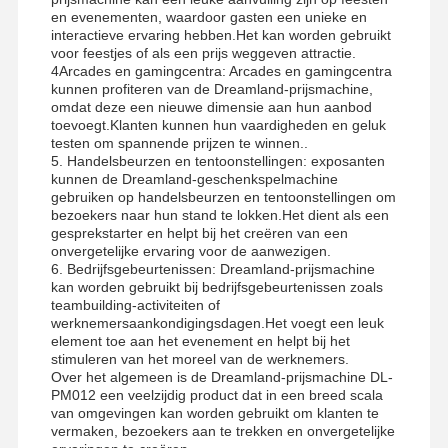
De Machine van het klauwspel
en evenementen, waardoor gasten een unieke en
interactieve ervaring hebben.Het kan worden gebruikt
spelmachine voor muntenpusher
voor feestjes of als een prijs weggeven attractie.
4Arcades en gamingcentra: Arcades en gamingcentra
kunnen profiteren van de Dreamland-prijsmachine,
Zachte speeltuintuitrusting
omdat deze een nieuwe dimensie aan hun aanbod
toevoegt.Klanten kunnen hun vaardigheden en geluk
Motorcycle Game Simulator
testen om spannende prijzen te winnen..
5. Handelsbeurzen en tentoonstellingen: exposanten
De Simulator van VR 360
kunnen de Dreamland-geschenkspelmachine
gebruiken op handelsbeurzen en tentoonstellingen om
bezoekers naar hun stand te lokken.Het dient als een
VR Arcade Shooter
gesprekstarter en helpt bij het creëren van een
onvergetelijke ervaring voor de aanwezigen.
VR bioskoop
6. Bedrijfsgebeurtenissen: Dreamland-prijsmachine
kan worden gebruikt bij bedrijfsgebeurtenissen zoals
bumperauto
teambuilding-activiteiten of
werknemersaankondigingsdagen.Het voegt een leuk
element toe aan het evenement en helpt bij het
VR-racesimulator
stimuleren van het moreel van de werknemers.
Over het algemeen is de Dreamland-prijsmachine DL-
PM012 een veelzijdig product dat in een breed scala
van omgevingen kan worden gebruikt om klanten te
vermaken, bezoekers aan te trekken en onvergetelijke