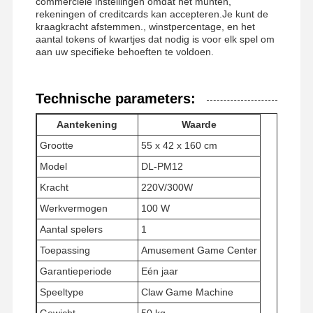
commerciële instellingen omdat het munten,
rekeningen of creditcards kan accepteren.Je kunt de
kraagkracht afstemmen., winstpercentage, en het
aantal tokens of kwartjes dat nodig is voor elk spel om
aan uw specifieke behoeften te voldoen.
Technische parameters:
Aantekening
Waarde
Grootte
55 x 42 x 160 cm
Model
DL-PM12
Kracht
220V/300W
Werkvermogen
100 W
Aantal spelers
1
Toepassing
Amusement Game Center
Garantieperiode
Eén jaar
Thuis
Producten
Videos
Over Ons
Speeltype
Claw Game Machine
Gewicht
50 kg