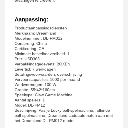
ervaringen te creëren.
Aanpassing:
Productaanpassingsdiensten
Merknaam: Dreamland
Modelnummer: DL-PM012
Oorsprong: China
Certificering: CE
Minimale bestelhoeveelheid: 1
Prijs: USD365
Verpakkingsgegevens: BOXEN
Levertijd: 7 werkdagen
Betalingsvoorwaarden: overschrijving
Vervoerscapaciteit: 1000 per maand
Werkvermogen: 100 W
Grootte: 55*42*160cm
Speeltype: Claw Game Machine
Aantal spelers: 1
Model: DL-PM12
Beschrijving: Pas je Lucky ball-spelmachine, rollende
ball-spelmachine, Dreamland cadeautomaten aan met
het Dreamland DL-PM012 model.