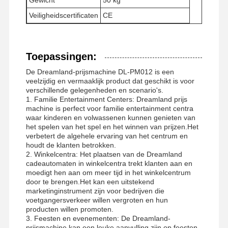
Veiligheidscertificaten
CE
Fabrieksreis
Kwaliteitscont
Contacteer
Nieuws
Role
Ons
Toepassingen:
De Dreamland-prijsmachine DL-PM012 is een
veelzijdig en vermaaklijk product dat geschikt is voor
verschillende gelegenheden en scenario's.
1. Familie Entertainment Centers: Dreamland prijs
Alle Gevallen
Vraag Een
machine is perfect voor familie entertainment centra
Offerte Aan
waar kinderen en volwassenen kunnen genieten van
het spelen van het spel en het winnen van prijzen.Het
verbetert de algehele ervaring van het centrum en
houdt de klanten betrokken.
speelmachine voor kinderen
2. Winkelcentra: Het plaatsen van de Dreamland
cadeautomaten in winkelcentra trekt klanten aan en
Auto Racing Game Machine
moedigt hen aan om meer tijd in het winkelcentrum
door te brengen.Het kan een uitstekend
shooter arcade machine
marketinginstrument zijn voor bedrijven die
voetgangersverkeer willen vergroten en hun
producten willen promoten.
Het Spelmachine van de kaartjesafkoop
3. Feesten en evenementen: De Dreamland-
prijsmachine kan een leuke aanvulling zijn op feesten