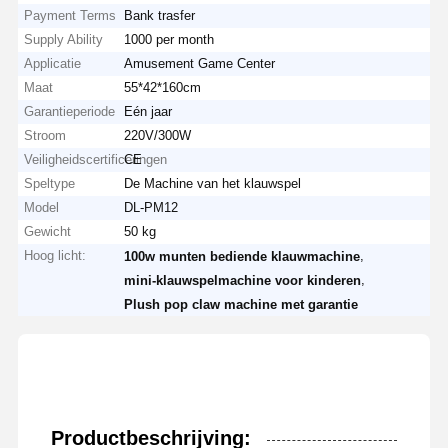
Payment Terms
Bank trasfer
Supply Ability
1000 per month
Applicatie
Amusement Game Center
Maat
55*42*160cm
Garantieperiode
Eén jaar
Stroom
220V/300W
Veiligheidscertificeringen
CE
Speltype
De Machine van het klauwspel
Model
DL-PM12
Gewicht
50 kg
Hoog licht:
,
100w munten bediende klauwmachine
,
mini-klauwspelmachine voor kinderen
Plush pop claw machine met garantie
Productbeschrijving: