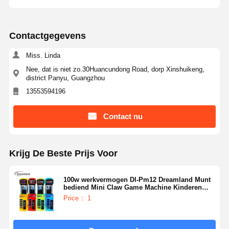
Contactgegevens
Miss. Linda
Nee, dat is niet zo.30Huancundong Road, dorp Xinshuikeng,
district Panyu, Guangzhou
13553594196
Contact nu
Krijg De Beste Prijs Voor
100w werkvermogen Dl-Pm12 Dreamland Munt
bediend Mini Claw Game Machine Kinderen
Speelgoed Plush Pop Machine Voor
Price： 1
Entertainment