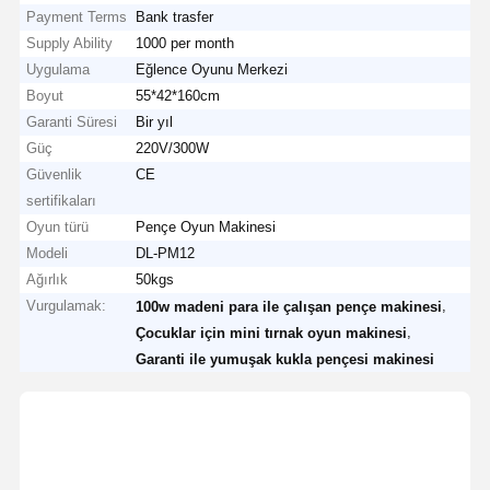
Payment Terms
Bank trasfer
Supply Ability
1000 per month
Uygulama
Eğlence Oyunu Merkezi
Boyut
55*42*160cm
Garanti Süresi
Bir yıl
Güç
220V/300W
Güvenlik
CE
sertifikaları
Oyun türü
Pençe Oyun Makinesi
Modeli
DL-PM12
Ağırlık
50kgs
Vurgulamak:
,
100w madeni para ile çalışan pençe makinesi
,
Çocuklar için mini tırnak oyun makinesi
Garanti ile yumuşak kukla pençesi makinesi