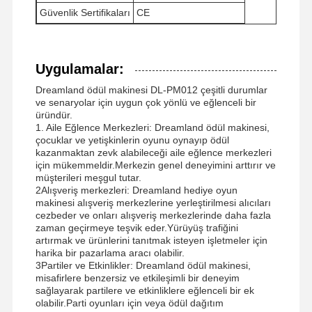
Güvenlik Sertifikaları
CE
Fabrika Turu
Kalite Kontrol
Bize Ulaşın
Haberler
Uygulamalar:
Dreamland ödül makinesi DL-PM012 çeşitli durumlar
ve senaryolar için uygun çok yönlü ve eğlenceli bir
üründür.
1. Aile Eğlence Merkezleri: Dreamland ödül makinesi,
Tüm Servis
Teklif Isteği
çocuklar ve yetişkinlerin oyunu oynayıp ödül
Talepleri
kazanmaktan zevk alabileceği aile eğlence merkezleri
için mükemmeldir.Merkezin genel deneyimini arttırır ve
müşterileri meşgul tutar.
çocuk oyun makinesi
2Alışveriş merkezleri: Dreamland hediye oyun
makinesi alışveriş merkezlerine yerleştirilmesi alıcıları
Araba Yarışı Oyun Makinesi
cezbeder ve onları alışveriş merkezlerinde daha fazla
zaman geçirmeye teşvik eder.Yürüyüş trafiğini
artırmak ve ürünlerini tanıtmak isteyen işletmeler için
Atıcı arcade makinesi
harika bir pazarlama aracı olabilir.
3Partiler ve Etkinlikler: Dreamland ödül makinesi,
Bilet Fedeleme Oyunu Makinesi
misafirlere benzersiz ve etkileşimli bir deneyim
sağlayarak partilere ve etkinliklere eğlenceli bir ek
Pençe Oyun Makinesi
olabilir.Parti oyunları için veya ödül dağıtım