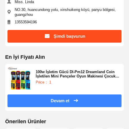
Miss. Linda
NO.30, huancundong yolu, xinshuikeng köyü, panyu bölgesi,
guangzhou
13553594196
Şimdi başvurun
En İyi Fiyatı Alın
100w İşletim Gücü Dl-Pm12 Dreamland Coin
İşletilen Mini Pençeler Oyun Makinesi Çocuk
Oyuncak Plüş Bebek Makinesi Eğlence İçin
Price： 1
Devam et
Önerilen Ürünler