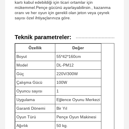
kartı kabul edebildiği için ticari ortamlar için
mükemmel.Pençe gücünü ayarlayabilirsin., kazanma
oranı ve her oyun için gerekli olan jeton veya çeyrek
sayısı özel ihtiyaçlarınıza göre.
Teknik parametreler:
Özellik
Değer
Boyut
55*42*160cm
Model
DL-PM12
Güç
220V/300W
Çalışma Gücü
100W
Oyuncu sayısı
1
Uygulama
Eğlence Oyunu Merkezi
Garanti Dönemi
Bir Yıl
Ana Sayfa
Ürünler
VİDEOLAR
Hakkımızda
Oyun Türü
Pençe Oyun Makinesi
Ağırlık
50 kg.