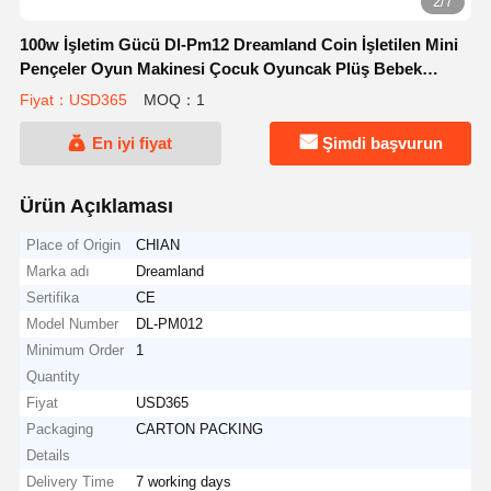
2/7
100w İşletim Gücü Dl-Pm12 Dreamland Coin İşletilen Mini
Pençeler Oyun Makinesi Çocuk Oyuncak Plüş Bebek
Makinesi Eğlence İçin
Fiyat：USD365
MOQ：1
En iyi fiyat
Şimdi başvurun
Ürün Açıklaması
Place of Origin
CHIAN
Marka adı
Dreamland
Sertifika
CE
Model Number
DL-PM012
Minimum Order
1
Quantity
Fiyat
USD365
Packaging
CARTON PACKING
Details
Delivery Time
7 working days