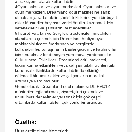
attraksiyonu olarak kullanılabilir..
4Oyun salonları ve oyun merkezleri: Oyun salonları ve
madeni para itme oyun makinesi
oyun merkezleri, Dreamland ödül makinesine sahip
olmaktan yararlanabilir, çünkü tekliflerine yeni bir boyut
Yumuşak Oyun Alanı Ekipmanı
ekler.Müşteriler heyecan verici ödüller kazanmak için
yeteneklerini ve şanslarını test edebilirler..
Motosiklet Oyunu Simülatörü
5Ticaret Fuarları ve Sergiler: Göstericiler, misafirleri
standlarına çekmek için Dreamland hediye oyun
makinesini ticaret fuarlarında ve sergilerde
VR 360 Simülatörü
kullanabilirler.Konuşmanın başlangıcıdır ve katılımcılar
için unutulmaz bir deneyim yaratmaya yardımcı olur.
VR Arcade Nişancı
6. Kurumsal Etkinlikler: Dreamland ödül makinesi,
takım kurma etkinlikleri veya çalışan takdir günleri gibi
Sanal Gerçeklik Sineması
kurumsal etkinliklerde kullanılabilir.Bu etkinliğe
eğlenceli bir unsur ekler ve çalışanların moralini
artırmaya yardımcı olur..
Çarpıcı Araç
Genel olarak, Dreamland ödül makinesi DL-PM012,
müşterileri eğlendirmek, ziyaretçileri çekmek ve
VR Araba Yarış Simülatörü
unutulmaz deneyimler yaratmak için çok çeşitli
ortamlarda kullanılabilen çok yönlü bir üründür.
Özellik:
Ürün özelleştirme hizmetleri: