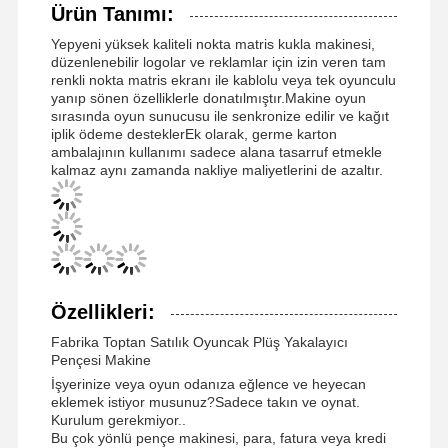
Ürün Tanımı:
Yepyeni yüksek kaliteli nokta matris kukla makinesi,
düzenlenebilir logolar ve reklamlar için izin veren tam
renkli nokta matris ekranı ile kablolu veya tek oyunculu
yanıp sönen özelliklerle donatılmıştır.Makine oyun
sırasında oyun sunucusu ile senkronize edilir ve kağıt
iplik ödeme desteklerEk olarak, germe karton
ambalajının kullanımı sadece alana tasarruf etmekle
kalmaz aynı zamanda nakliye maliyetlerini de azaltır.
Özellikleri:
Fabrika Toptan Satılık Oyuncak Plüş Yakalayıcı
Pençesi Makine
İşyerinize veya oyun odanıza eğlence ve heyecan
eklemek istiyor musunuz?Sadece takın ve oynat.
Kurulum gerekmiyor..
Bu çok yönlü pençe makinesi, para, fatura veya kredi