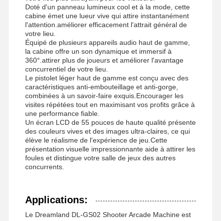
Doté d'un panneau lumineux cool et à la mode, cette
cabine émet une lueur vive qui attire instantanément
l'attention.améliorer efficacement l'attrait général de
votre lieu.
Équipé de plusieurs appareils audio haut de gamme,
la cabine offre un son dynamique et immersif à
360°.attirer plus de joueurs et améliorer l'avantage
concurrentiel de votre lieu.
Le pistolet léger haut de gamme est conçu avec des
caractéristiques anti-embouteillage et anti-gorge,
combinées à un savoir-faire exquis.Encourager les
visites répétées tout en maximisant vos profits grâce à
une performance fiable.
Un écran LCD de 55 pouces de haute qualité présente
des couleurs vives et des images ultra-claires, ce qui
élève le réalisme de l'expérience de jeu.Cette
présentation visuelle impressionnante aide à attirer les
foules et distingue votre salle de jeux des autres
concurrents.
Aperçu
Produits
Vidéos
A Propos De
Applications:
Nous
Le Dreamland DL-GS02 Shooter Arcade Machine est