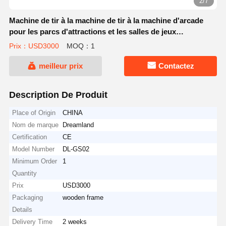
2/7
Machine de tir à la machine de tir à la machine d'arcade
pour les parcs d'attractions et les salles de jeux
nécessitant des machines durables
Prix：USD3000
MOQ：1
meilleur prix
Contactez
Description De Produit
Place of Origin
CHINA
Nom de marque
Dreamland
Certification
CE
Model Number
DL-GS02
Minimum Order
1
Quantity
Prix
USD3000
Packaging
wooden frame
Details
Delivery Time
2 weeks