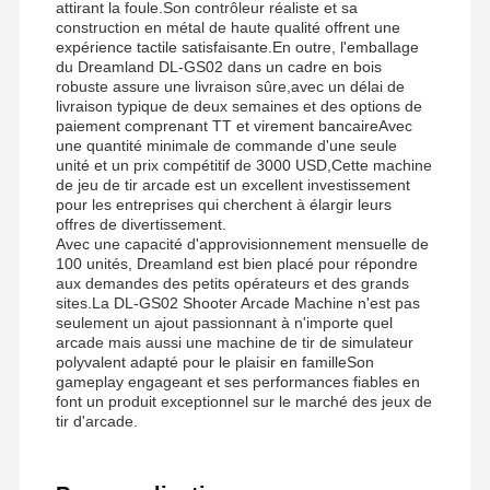
attirant la foule.Son contrôleur réaliste et sa
construction en métal de haute qualité offrent une
Machine de jeu de griffe
expérience tactile satisfaisante.En outre, l'emballage
du Dreamland DL-GS02 dans un cadre en bois
machine à jouer à des jeux de jetons
robuste assure une livraison sûre,avec un délai de
livraison typique de deux semaines et des options de
Équipement de terrain de jeux
paiement comprenant TT et virement bancaireAvec
une quantité minimale de commande d'une seule
unité et un prix compétitif de 3000 USD,Cette machine
Simulateur de jeu de moto
de jeu de tir arcade est un excellent investissement
pour les entreprises qui cherchent à élargir leurs
Simulateur de VR 360
offres de divertissement.
Avec une capacité d'approvisionnement mensuelle de
Jeu de tir d'arcade en VR
100 unités, Dreamland est bien placé pour répondre
aux demandes des petits opérateurs et des grands
sites.La DL-GS02 Shooter Arcade Machine n'est pas
Cinéma de VR
seulement un ajout passionnant à n'importe quel
arcade mais aussi une machine de tir de simulateur
voiture de butoir
polyvalent adapté pour le plaisir en familleSon
gameplay engageant et ses performances fiables en
VR simulateur de course automobile
font un produit exceptionnel sur le marché des jeux de
tir d'arcade.