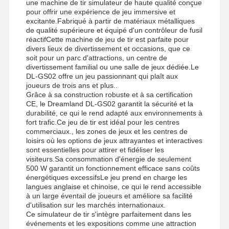
une machine de tir simulateur de haute qualité conçue
pour offrir une expérience de jeu immersive et
excitante.Fabriqué à partir de matériaux métalliques
de qualité supérieure et équipé d'un contrôleur de fusil
réactifCette machine de jeu de tir est parfaite pour
Visite D'usine
Contrôle De
Contact
Nouvelles
divers lieux de divertissement et occasions, que ce
La Qualité
soit pour un parc d'attractions, un centre de
divertissement familial ou une salle de jeux dédiée.Le
DL-GS02 offre un jeu passionnant qui plaît aux
joueurs de trois ans et plus..
Grâce à sa construction robuste et à sa certification
CE, le Dreamland DL-GS02 garantit la sécurité et la
durabilité, ce qui le rend adapté aux environnements à
Tous Les Cas
Demande De
fort trafic.Ce jeu de tir est idéal pour les centres
Soumission
commerciaux., les zones de jeux et les centres de
loisirs où les options de jeux attrayantes et interactives
sont essentielles pour attirer et fidéliser les
machine à jeux pour enfants
visiteurs.Sa consommation d'énergie de seulement
500 W garantit un fonctionnement efficace sans coûts
énergétiques excessifsLe jeu prend en charge les
Machine de jeu de course automobile
langues anglaise et chinoise, ce qui le rend accessible
à un large éventail de joueurs et améliore sa facilité
appareil de tir
d'utilisation sur les marchés internationaux.
Ce simulateur de tir s'intègre parfaitement dans les
Machine de jeu de rachat de billet
événements et les expositions comme une attraction