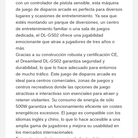
con un controlador de pistola sensible, esta máquina
Máquina de juego de la garra
de juego de disparos arcade es perfecta para diversos
lugares y ocasiones de entretenimiento. Ya sea que
máquina de juego para empujar monedas
estés montando un parque de diversiones, un centro
de entretenimiento familiar o una sala de juegos
Equipo de juegos suave
dedicada, el DL-GS02 ofrece una jugabilidad
emocionante que atrae a jugadores de tres años o
Simulador de juegos de motocicleta
más.
Gracias a su construcción robusta y certificación CE,
Simulador de VR 360
el Dreamland DL-GS02 garantiza seguridad y
durabilidad, lo que lo hace adecuado para entornos
Juego de disparos de realidad virtual (VR Arcade Shooter)
de mucho tráfico. Este juego de disparos arcade es
ideal para centros comerciales, zonas de juegos y
Cine de VR
centros recreativos donde las opciones de juego
atractivas e interactivas son esenciales para atraer y
coche de parachoques
retener visitantes. Su consumo de energía de sólo
500W garantiza un funcionamiento eficiente sin costes
Simulador de carreras de autos VR
energéticos excesivos. El juego es compatible con los
idiomas inglés y chino, lo que lo hace accesible a una
amplia gama de jugadores y mejora su usabilidad en
los mercados internacionales.