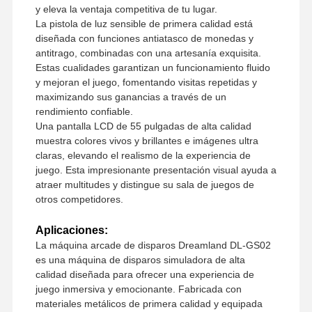
y eleva la ventaja competitiva de tu lugar.
La pistola de luz sensible de primera calidad está
diseñada con funciones antiatasco de monedas y
antitrago, combinadas con una artesanía exquisita.
Visita A La
Control De
Contacto
Noticias
Estas cualidades garantizan un funcionamiento fluido
Fábrica
Calidad
y mejoran el juego, fomentando visitas repetidas y
maximizando sus ganancias a través de un
rendimiento confiable.
Una pantalla LCD de 55 pulgadas de alta calidad
muestra colores vivos y brillantes e imágenes ultra
claras, elevando el realismo de la experiencia de
Todos Los
Solicitar Una
juego. Esta impresionante presentación visual ayuda a
Casos
Cotización
atraer multitudes y distingue su sala de juegos de
otros competidores.
máquina de juegos para niños
Aplicaciones:
Máquina de juego de carreras de coches
La máquina arcade de disparos Dreamland DL-GS02
es una máquina de disparos simuladora de alta
máquina de juego de disparos
calidad diseñada para ofrecer una experiencia de
juego inmersiva y emocionante. Fabricada con
Máquina de juego del rescate del boleto
materiales metálicos de primera calidad y equipada