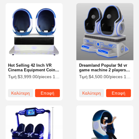
Hot Selling 42 Inch VR
Dreamland Popular 9d vr
Cinema Equipment Coin
game machine 2 players
Operated 9D VR Double
9d egg cinema vr chair for
Τιμή:
$3,999.00/pieces 1-4 pieces
Τιμή:
$4,500.00/pieces 1-2 pieces
Egg Chair Game Machine
VR theme park
Καλύτερη
Επαφή
Καλύτερη
Επαφή
τιμή
τιμή