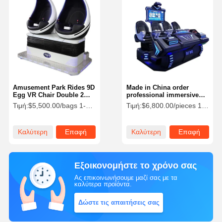
Amusement Park Rides 9D
Made in China order
Egg VR Chair Double 2
professional immersive
Players Virtual Reality
virtual reality 9D VR 4 seat
Τιμή:
$5,500.00/bags 1-4 bags
Τιμή:
$6,800.00/pieces 1-2 pieces
Cinema Simulator
cinema dynamic sports
chair
Καλύτερη
Επαφή
Καλύτερη
Επαφή
τιμή
τιμή
Εξοικονομήστε το χρόνο σας
Ας επικοινωνήσουμε μαζί σας με τα
καλύτερα προϊόντα.
Δώστε τις απαιτήσεις σας