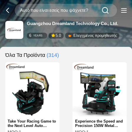
Guangzhou Dreamland Technology Co., Ltd.
6
5.0
Ελεγχμένος προμηθευτής
YEARS
Όλα Τα Προϊόντα
(314)
Take Your Racing Game to
Experience the Speed and
the Next Level Auto
Precision 150W Metal
Racing Simulator 200kg
Vehicle Racing Simulator