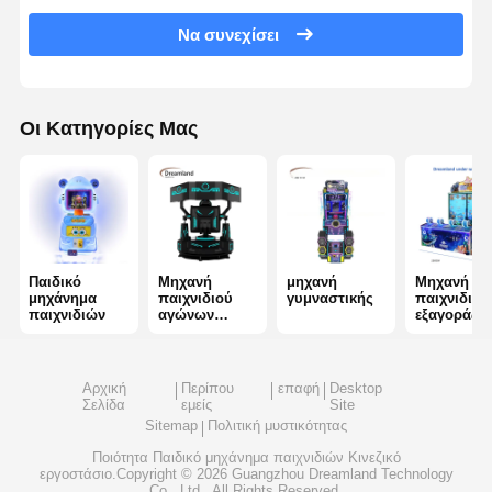
Να συνεχίσει
μηχανή παιχνιδιού που σπρώχνει νομίσματα
Εργαλεία μαλακού παιδικού χώρου
Οι Κατηγορίες Μας
Μοτοσυκλετιστή παιχνιδιού
Προσομοιωτής VR 360
Πυροβολιστικό VR Arcade
VR κινηματογράφος
Παιδικό
Μηχανή
μηχανή
Μηχανή
μηχάνημα
παιχνιδιού
γυμναστικής
παιχνιδιών
παιχνιδιών
αγώνων
εξαγοράς
αυτοκίνητο προφυλακτήρων
αυτοκινήτων
εισιτηρίων
VR προσομοιωτής αγώνων αυτοκινήτων
Αρχική
Περίπου
επαφή
Desktop
Σελίδα
εμείς
Site
Sitemap
Πολιτική μυστικότητας
Ποιότητα
Παιδικό μηχάνημα παιχνιδιών
Κινεζικό
εργοστάσιο.Copyright © 2026 Guangzhou Dreamland Technology
Co., Ltd.. All Rights Reserved.