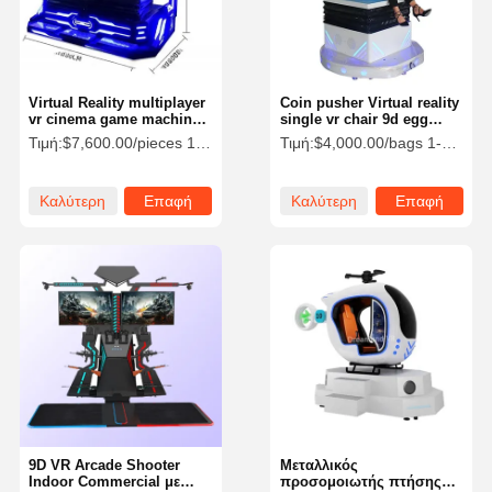
Virtual Reality multiplayer
Coin pusher Virtual reality
vr cinema game machine
single vr chair 9d egg
3 Seats Racing VR game
cinema equipment for
Τιμή:
$7,600.00/pieces 1-2 pieces
Τιμή:
$4,000.00/bags 1-9 bags
simulator
game park
Καλύτερη
Επαφή
Καλύτερη
Επαφή
τιμή
τιμή
Αρχική
Προϊόντα
Βίντεο
Σχετικά Με
Σελίδα
Εμάς
9D VR Arcade Shooter
Μεταλλικός
Indoor Commercial με
προσομοιωτής πτήσης