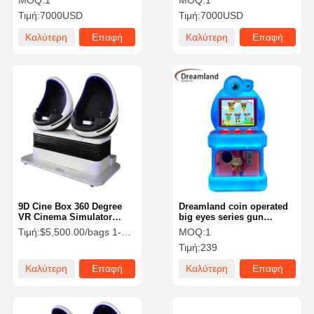
MOQ:
1
MOQ:
1
32*3 Inch Screen Display
Τιμή:
7000USD
Τιμή:
7000USD
Καλύτερη
Επαφή
Καλύτερη
Επαφή
τιμή
τιμή
9D Cine Box 360 Degree
Dreamland coin operated
VR Cinema Simulator
big eyes series gun
Including 200 Free VR
shooting games children
Τιμή:
$5,500.00/bags 1-4 bags
MOQ:
1
Movies
car game machine for
Τιμή:
239
sales
Καλύτερη
Επαφή
Καλύτερη
Επαφή
τιμή
τιμή