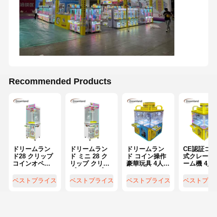
Recommended Products
ドリームラン
ドリームラン
ドリームラン
CE認証コ
ド28 クリップ
ド ミニ 28 ク
ド コイン操作
式クレーン
コインオペレ
リップ クリッ
豪華玩具 4人用
ーム機 4人
広州ドリームランドテクノロジー株式会社は、VR
ーテッド ウィ
プ クリップ ク
パーティーマ
イ クレーン
シミュレーター、アミューズメントゲーム機、ソ
ンクリップマ
リップ 自動販
シン ミッドア
レーン自動
ベストプライス
ベストプライス
ベストプライス
ベストプラ
フトプレイグラウンドの製造と販売を専門として
シン ミニ景品
売機 コイン 操
イランド コイ
売機 アーケ
ホーム
製品
ビデオ
企業情報
おり、20年のゲーム経験があります。VRとコイン
ギフト自動販
作 賞品 プレゼ
ン操作 アーケ
ドエンター
オペレーションゲーム機、ソフトプレイグラウン
売ゲーム機 ア
ント ゲーム 機
ードゲームセ
イメント機
ド製品の開発、生産、販売に力を入れており、会
ーケード小売
械 工場 直接
ンターのため
遊園地や家
場選定と装飾、施設計画、広報活動などを含むゲ
店向け
の爪マシン
での楽しみ