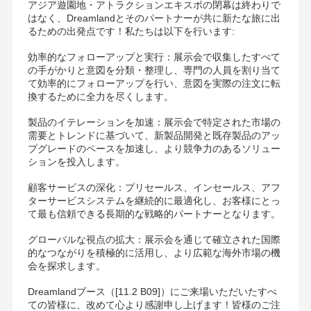
アジア遊園地・アトラクションエキスポの閉幕は終わりで
はなく、Dreamlandとそのパートナーが共に新たな旅に出
るための出発点です！私たちは以下を行います:
効率的なフォローアップと実行：展示会で収集したすべて
の手がかりと意図を分類・整理し、専門の人員を割り当て
て効率的にフォローアップを行い、意図を実際の注文に転
換するために全力を尽くします。
製品のイテレーションを加速：展示会で特定された市場の
需要とトレンドに基づいて、新製品開発と既存製品のアッ
プグレードのペースを加速し、より競争力のあるソリュー
ションを投入します。
顧客サービスの深化：プリセールス、インセールス、アフ
ターサービスシステムを継続的に最適化し、お客様にとっ
て最も信頼できる長期的な戦略的パートナーとなります。
グローバルな視点の拡大：展示会を通じて確立された国際
的なつながりを積極的に活用し、より広範な海外市場の機
会を探求します。
Dreamlandブース（[11.2 B09]）にご来場いただいたすべ
ての皆様に、改めて心より感謝申し上げます！皆様のご注